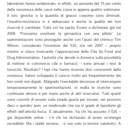
laboratorio hanno evidenziato, in effetti, un aumento del 75 per cento
della resistenza delle cavie nella corsa in appena quattro settimane.
Il loro ‘girovita’ e la quantità di grasso corporeo sono diminuiti,
l’insulino-resistenza si è abbassata e anche la qualità dei loro
muscoli è cambiata. Tutto ciò ha spinto Evans a dichiarare già nel
2008: “Possiamo sostituire la ginnastica con una pillola”. Le
sperimentazioni sono proseguite anche con l’aiuto del chimico Tim
Wilson, considerato l’inventore del 516, ma nel 2007 – proprio
mentre si stava ricercando l’approvazione della Fda (la Food and
Drug Administration, l’autorità che decide in America sulla possibilità
di mettere in commercio cibi e farmaci) – sono arrivati i test di
tossicità. Risultato? I topi che hanno ricevuto dosi consistenti della
sostanza, hanno sviluppato il cancro molto più frequentemente dei
loro simili non dopati. Malgrado l’inevitabile decisione di interrompere
temporaneamente le sperimentazioni, in realtà le ricerche sono
continuate altrove e per mano anche di altri ricercatori. Tutti quanti
sono convinti di essere sulla strada giusta per trovare, nei prossimi
dieci o quindici anni, un medicinale che sia in grado di riprodurre gli
effetti dell’attività fisica. E attualmente, fra chi ha assunto il 516 –
già disponibile online - c’è chi ha dichiarato di avere un’energia
incredibile. Ma i dubbi restano… e non solo in termini salutistici. A