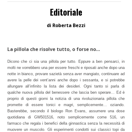
Editoriale
di Roberta Bezzi
La pillola che risolve tutto, o forse no…
Dicono che ci sia una pillola per tutto. Eppure a ben pensarci, in
molti ne vorrebbero una per essere freschi e riposati anche dopo una
notte in bianco, provare sazietà senza aver mangiato, continuare ad
avere la pelle dei vent’anni anche dopo i sessanta, e si potrebbe
allungare all’infinito la lista dei desideri. Ogni tanto si parla di
qualche nuova pillola del benessere che lascia ben sperare… Ed è
proprio di questi giorni la notizia di una rivoluzionaria pillola che
promette di essere tonici e magri, semplicemente… oziando.
Basterebbe, secondo il biologo Ron Evans, assumere una dose
quotidiana di GW501516, noto semplicemente come 516, un
farmaco che regala i benefici della ginnastica senza la necessità di
muovere un muscolo. Gli esperimenti condotti sui classici topi da