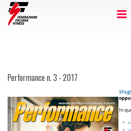
Performance n. 3 - 2017
Sfogl
oppur
In qu
Al
Fa