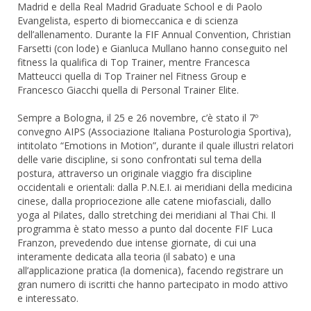
Madrid e della Real Madrid Graduate School e di Paolo
Evangelista, esperto di biomeccanica e di scienza
dell’allenamento. Durante la FIF Annual Convention, Christian
Farsetti (con lode) e Gianluca Mullano hanno conseguito nel
fitness la qualifica di Top Trainer, mentre Francesca
Matteucci quella di Top Trainer nel Fitness Group e
Francesco Giacchi quella di Personal Trainer Elite.
Sempre a Bologna, il 25 e 26 novembre, c’è stato il 7º
convegno AIPS (Associazione Italiana Posturologia Sportiva),
intitolato “Emotions in Motion”, durante il quale illustri relatori
delle varie discipline, si sono confrontati sul tema della
postura, attraverso un originale viaggio fra discipline
occidentali e orientali: dalla P.N.E.I. ai meridiani della medicina
cinese, dalla propriocezione alle catene miofasciali, dallo
yoga al Pilates, dallo stretching dei meridiani al Thai Chi. Il
programma è stato messo a punto dal docente FIF Luca
Franzon, prevedendo due intense giornate, di cui una
interamente dedicata alla teoria (il sabato) e una
all’applicazione pratica (la domenica), facendo registrare un
gran numero di iscritti che hanno partecipato in modo attivo
e interessato.