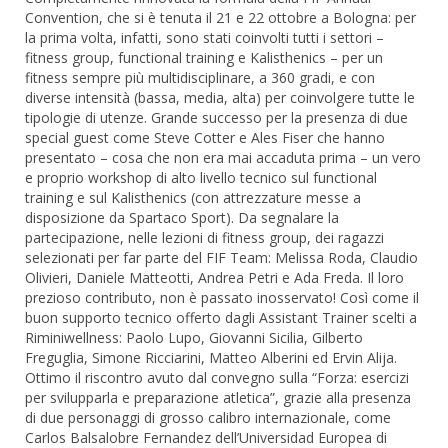
Convention, che si è tenuta il 21 e 22 ottobre a Bologna: per
la prima volta, infatti, sono stati coinvolti tutti i settori –
fitness group, functional training e Kalisthenics – per un
fitness sempre più multidisciplinare, a 360 gradi, e con
diverse intensità (bassa, media, alta) per coinvolgere tutte le
tipologie di utenze. Grande successo per la presenza di due
special guest come Steve Cotter e Ales Fiser che hanno
presentato – cosa che non era mai accaduta prima – un vero
e proprio workshop di alto livello tecnico sul functional
training e sul Kalisthenics (con attrezzature messe a
disposizione da Spartaco Sport). Da segnalare la
partecipazione, nelle lezioni di fitness group, dei ragazzi
selezionati per far parte del FIF Team: Melissa Roda, Claudio
Olivieri, Daniele Matteotti, Andrea Petri e Ada Freda. Il loro
prezioso contributo, non è passato inosservato! Così come il
buon supporto tecnico offerto dagli Assistant Trainer scelti a
Riminiwellness: Paolo Lupo, Giovanni Sicilia, Gilberto
Freguglia, Simone Ricciarini, Matteo Alberini ed Ervin Alija.
Ottimo il riscontro avuto dal convegno sulla “Forza: esercizi
per svilupparla e preparazione atletica”, grazie alla presenza
di due personaggi di grosso calibro internazionale, come
Carlos Balsalobre Fernandez dell’Universidad Europea di