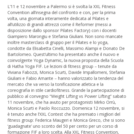
L’11 e 12 novembre a Palermo si è svolta la XXL Fitness
Convention all’insegna del confronto e con, per la prima
volta, una giornata interamente dedicata al Pilates e
all’utilizzo di grandi attrezzi come il Reformer (messi a
disposizione dallo sponsor Pilates Factory) con i docenti
Giampiero Marongiu e Stefania Giuliani. Non sono mancate
inoltre masterclass di gruppo per il Pilates e lo yoga,
condotte da Elisabetta Cinelli, Massimo Alampi e Donato De
Bartolomeo. Quest’ultimo ha presentato anche il nuovo e
coinvolgente Yoga Dynamic, la nuova proposta della Scuola
di Hatha Yoga FIF. Le lezioni di fitness group – tenute da
Viviana Fabozzi, Monica Scurti, Davide Impallomeni, Stefania
Giuliani e Fabio Amante – hanno valorizzato la tendenza del
mercato che va verso la tonificazione atletica e la
coreografia in stile cardiofitness. Grande la partecipazione di
pubblico al convegno “Weight Lifting vs Power Lifting” sabato
11 novembre, che ha avuto per protagonisti Mirko Orrù,
Monica Scurti e Paolo Roccuzzo. Domenica 12 novembre, si
è tenuto anche l’XXL Contest che ha premiato i migliori del
fitness group: Federica Maugeri e Monica Greco, che si sono
‘guadagnate’ uno sconto del 50 per cento per un corso di
formazione FIF a loro scelta. Alla XXL Fitness Convention,