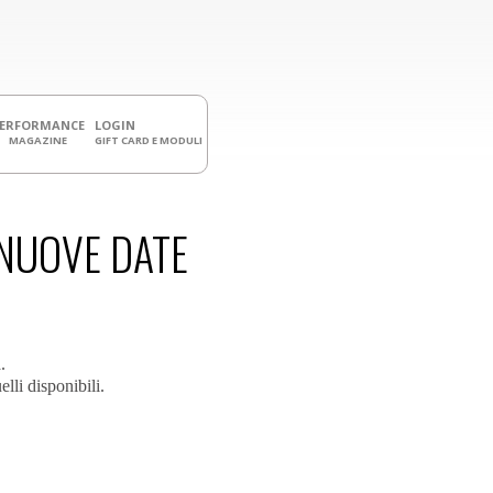
PERFORMANCE
LOGIN
MAGAZINE
GIFT CARD E MODULI
 NUOVE DATE
.
lli disponibili.