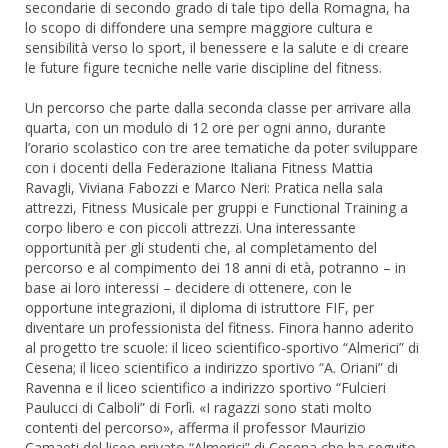
secondarie di secondo grado di tale tipo della Romagna, ha
lo scopo di diffondere una sempre maggiore cultura e
sensibilità verso lo sport, il benessere e la salute e di creare
le future figure tecniche nelle varie discipline del fitness.
Un percorso che parte dalla seconda classe per arrivare alla
quarta, con un modulo di 12 ore per ogni anno, durante
l’orario scolastico con tre aree tematiche da poter sviluppare
con i docenti della Federazione Italiana Fitness Mattia
Ravagli, Viviana Fabozzi e Marco Neri: Pratica nella sala
attrezzi, Fitness Musicale per gruppi e Functional Training a
corpo libero e con piccoli attrezzi. Una interessante
opportunità per gli studenti che, al completamento del
percorso e al compimento dei 18 anni di età, potranno – in
base ai loro interessi – decidere di ottenere, con le
opportune integrazioni, il diploma di istruttore FIF, per
diventare un professionista del fitness. Finora hanno aderito
al progetto tre scuole: il liceo scientifico-sportivo “Almerici” di
Cesena; il liceo scientifico a indirizzo sportivo “A. Oriani” di
Ravenna e il liceo scientifico a indirizzo sportivo “Fulcieri
Paulucci di Calboli” di Forlì. «I ragazzi sono stati molto
contenti del percorso», afferma il professor Maurizio
Camaeti del liceo privato “Almerici” di Cesena che ha seguito