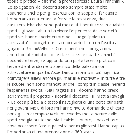
teoria e pratica – afferma la professoressa Laura Franchini -.
Le spiegazioni dei docenti sono sempre state molto
esaurienti anche per gli esercizi con lo scopo di far capire
l’importanza di allenare la forza e la resistenza, due
caratteristiche che sono poi molto utili per riuscire in qualsiasi
sport. I giovani, abituati a vivere l’esperienza delle società
sportive, hanno sperimentato poi il luogo “palestra
attrezzata”. Il progetto è stato poi arricchito con l’uscita a
giugno a RiminiWellness. Credo però che il programma
andrebbe affrontato con le classi terze e quarte, anziché
seconde e terze, sviluppando una parte teorico pratica in
terza ed entrando nello specifico della palestra con
attrezzature in quarta. Aspettando un anno in più, significa
coinvolgere allievi ancora più maturi e motivati». In tutte e tre
le scuole, non sono mancati anche i compiti in classe inerenti
l’esperienza svolta. «Sia i ragazzi sia i docenti hanno preso
seriamente il progetto – ricorda il docente FIF Mattia Ravagli
-. La cosa più bella è stato il risvegliarsi di una certa curiosità
nei giovani. Molti di loro mi hanno rivolto domande e chiesto
consigli. Un esempio? Molti mi chiedevano, a partire dallo
sport che già praticano, sia il calcio, il nuoto, il basket, etc.,
cosa potessero fare in palestra per migliorarsi. Hanno capito
l’importanza di una preparazione a 360 gradi».