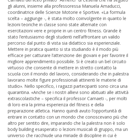
gli alunni, insieme alla professoressa Manuela Amaducci,
coordinatrice delle Scienze Motorie e Sportive. «La formula
scelta – aggiunge -, è stata molto coinvolgente in quanto le
lezioni teoriche in classe sono state alternate con
esercitazioni vere e proprie in un centro fitness. Grande è
stato l’entusiasmo degli studenti nell’affrontare un valido
percorso dal punto di vista sia didattico sia esperienziale.
Mettere in pratica quanto si sta studiando è il modo più
efficace per catturare l’attenzione dei giovani e per favorire il
migliore apprendimento possibile. Si è creato un bel circuito
virtuoso che consente di mettere in stretto contatto la
scuola con il mondo del lavoro, considerando che in palestra
lavorano molte figure professionali attinenti le materie di
studio». Nello specifico, i ragazzi partecipanti sono circa una
quarantina. «Anche se i nostri allievi sono abituati alle attività
extrascolastiche – specifica il professor Camaeti -, per molti
di loro era la prima esperienza del fitness e della
preparazione atletica. Hanno quindi avuto l’opportunità di
entrare in contatto con un mondo che conoscevano più che
altro per sentito dire, imparando che la palestra non è solo
body building esasperato o lezioni musicali di gruppo, ma un
universo che racchiude una miriade di discipline in cui è