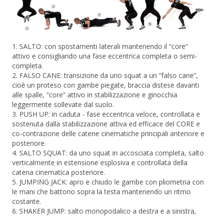
1. SALTO: con spostamenti laterali mantenendo il “core”
attivo e consigliando una fase eccentrica completa o semi-
completa.
2. FALSO CANE: transizione da uno squat a un “falso cane”,
cioè un proteso con gambe piegate, braccia distese davanti
alle spalle, “core” attivo in stabilizzazione e ginocchia
leggermente sollevate dal suolo.
3. PUSH UP: in caduta - fase eccentrica veloce, controllata e
sostenuta dalla stabilizzazione attiva ed efficace del CORE e
co-contrazione delle catene cinematiche principali anteriore e
posteriore.
4. SALTO SQUAT: da uno squat in accosciata completa, salto
verticalmente in estensione esplosiva e controllata della
catena cinematica posteriore.
5. JUMPING JACK: apro e chiudo le gambe con pliometria con
le mani che battono sopra la testa mantenendo un ritmo
costante.
6. SHAKER JUMP: salto monopodalico a destra e a sinistra,