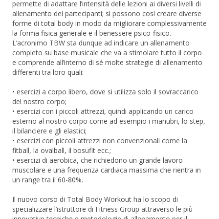
permette di adattare l’intensità delle lezioni ai diversi livelli di
allenamento dei partecipanti; si possono così creare diverse
forme di total body in modo da migliorare complessivamente
la forma fisica generale e il benessere psico-fisico.
L’acronimo TBW sta dunque ad indicare un allenamento
completo su base musicale che va a stimolare tutto il corpo
e comprende all’interno di sé molte strategie di allenamento
differenti tra loro quali:
• esercizi a corpo libero, dove si utilizza solo il sovraccarico
del nostro corpo;
• esercizi con i piccoli attrezzi, quindi applicando un carico
esterno al nostro corpo come ad esempio i manubri, lo step,
il bilanciere e gli elastici;
• esercizi con piccoli attrezzi non convenzionali come la
fitball, la ovalball, il bosufit ecc.;
• esercizi di aerobica, che richiedono un grande lavoro
muscolare e una frequenza cardiaca massima che rientra in
un range tra il 60-80%.
Il nuovo corso di Total Body Workout ha lo scopo di
specializzare l’istruttore di Fitness Group attraverso le più
innovative tecniche e metodologie di allenamento per il