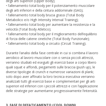
degli arti superiori (Upper Body);
• l’allenamento total body per il potenziamento muscolare
degli arti inferiori e della cintura addominale (GAG);
• l’allenamento total body brucia grassi (Total Body
Metabolico e/o High Intensity Interval Training);
• l’allenamento total body per aumentare la resistenza e la
velocità (Total Body Atletico);
• l’allenamento total body per il miglioramento dell’equilibrio
di forza delle catene cinetiche (Total Body Funzionale);
• l’allenamento total body a circuito (Circuit Training).
Durante l’analisi della fase centrale in cui si combina il lavoro
aerobico al lavoro muscolare con o senza piccoli attrezzi,
verranno studiati ed eseguiti gli esercizi base a corpo libero
quali squat e affondi, piegamenti sulle braccia (push up), le
diverse tipologie di crunch e numerose variazioni di plank;
solo dopo aver affinato la loro tecnica esecutiva verranno
analizzati tutti gli esercizi base e complementari per gli arti
superiori ed inferiori con i piccoli attrezzi e con l’applicazione
delle strategie per aumentarne progressivamente l’intensità.
3. FASE DI DEFATICAMENTO (COOL DOWN)