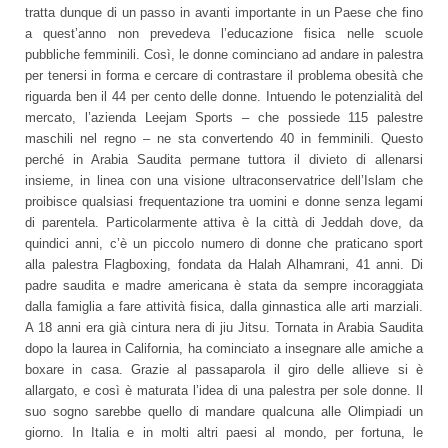
tratta dunque di un passo in avanti importante in un Paese che fino
a quest’anno non prevedeva l’educazione fisica nelle scuole
pubbliche femminili. Così, le donne cominciano ad andare in palestra
per tenersi in forma e cercare di contrastare il problema obesità che
riguarda ben il 44 per cento delle donne. Intuendo le potenzialità del
mercato, l’azienda Leejam Sports – che possiede 115 palestre
maschili nel regno – ne sta convertendo 40 in femminili. Questo
perché in Arabia Saudita permane tuttora il divieto di allenarsi
insieme, in linea con una visione ultraconservatrice dell’Islam che
proibisce qualsiasi frequentazione tra uomini e donne senza legami
di parentela. Particolarmente attiva è la città di Jeddah dove, da
quindici anni, c’è un piccolo numero di donne che praticano sport
alla palestra Flagboxing, fondata da Halah Alhamrani, 41 anni. Di
padre saudita e madre americana è stata da sempre incoraggiata
dalla famiglia a fare attività fisica, dalla ginnastica alle arti marziali.
A 18 anni era già cintura nera di jiu Jitsu. Tornata in Arabia Saudita
dopo la laurea in California, ha cominciato a insegnare alle amiche a
boxare in casa. Grazie al passaparola il giro delle allieve si è
allargato, e così è maturata l’idea di una palestra per sole donne. Il
suo sogno sarebbe quello di mandare qualcuna alle Olimpiadi un
giorno. In Italia e in molti altri paesi al mondo, per fortuna, le