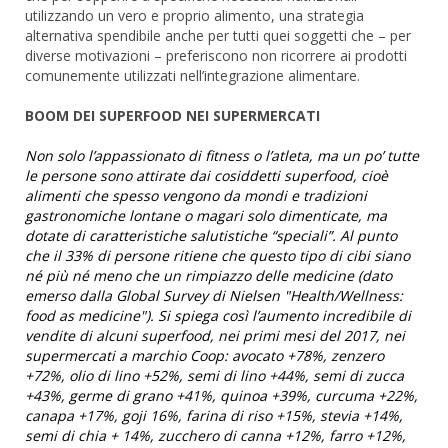
utilizzando un vero e proprio alimento, una strategia
alternativa spendibile anche per tutti quei soggetti che – per
diverse motivazioni – preferiscono non ricorrere ai prodotti
comunemente utilizzati nell’integrazione alimentare.
BOOM DEI SUPERFOOD NEI SUPERMERCATI
Non solo l’appassionato di fitness o l’atleta, ma un po’ tutte
le persone sono attirate dai cosiddetti superfood, cioè
alimenti che spesso vengono da mondi e tradizioni
gastronomiche lontane o magari solo dimenticate, ma
dotate di caratteristiche salutistiche “speciali”. Al punto
che il 33% di persone ritiene che questo tipo di cibi siano
né più né meno che un rimpiazzo delle medicine (dato
emerso dalla Global Survey di Nielsen "Health/Wellness:
food as medicine"). Si spiega così l’aumento incredibile di
vendite di alcuni superfood, nei primi mesi del 2017, nei
supermercati a marchio Coop: avocato +78%, zenzero
+72%, olio di lino +52%, semi di lino +44%, semi di zucca
+43%, germe di grano +41%, quinoa +39%, curcuma +22%,
canapa +17%, goji 16%, farina di riso +15%, stevia +14%,
semi di chia + 14%, zucchero di canna +12%, farro +12%,