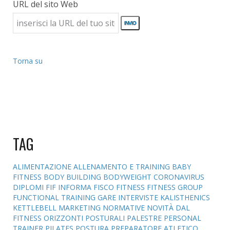
URL del sito Web
Torna su
TAG
ALIMENTAZIONE
ALLENAMENTO E TRAINING
BABY
FITNESS
BODY BUILDING
BODYWEIGHT
CORONAVIRUS
DIPLOMI
FIF INFORMA
FISCO
FITNESS
FITNESS GROUP
FUNCTIONAL TRAINING
GARE
INTERVISTE
KALISTHENICS
KETTLEBELL
MARKETING
NORMATIVE
NOVITÀ DAL
FITNESS
ORIZZONTI POSTURALI
PALESTRE
PERSONAL
TRAINER
PILATES
POSTURA
PREPARATORE ATLETICO