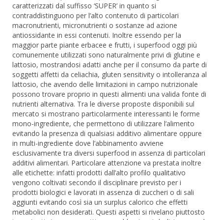
caratterizzati dal suffisso ‘SUPER’ in quanto si
contraddistinguono per l’alto contenuto di particolari
macronutrienti, micronutrienti o sostanze ad azione
antiossidante in essi contenuti. Inoltre essendo per la
maggior parte piante erbacee e frutti, i superfood oggi più
comunemente utilizzati sono naturalmente privi di glutine e
lattosio, mostrandosi adatti anche per il consumo da parte di
soggetti affetti da celiachia, gluten sensitivity o intolleranza al
lattosio, che avendo delle limitazioni in campo nutrizionale
possono trovare proprio in questi alimenti una valida fonte di
nutrienti alternativa. Tra le diverse proposte disponibili sul
mercato si mostrano particolarmente interessanti le forme
mono-ingrediente, che permettono di utilizzare l’alimento
evitando la presenza di qualsiasi additivo alimentare oppure
in multi-ingrediente dove l’abbinamento avviene
esclusivamente tra diversi superfood in assenza di particolari
additivi alimentari. Particolare attenzione va prestata inoltre
alle etichette: infatti prodotti dall’alto profilo qualitativo
vengono coltivati secondo il disciplinare previsto per i
prodotti biologici e lavorati in assenza di zuccheri o di sali
aggiunti evitando così sia un surplus calorico che effetti
metabolici non desiderati. Questi aspetti si rivelano piuttosto