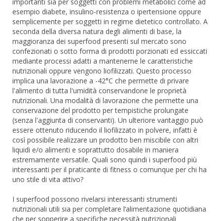
importanti sia per soggetti con problemi metabolici come ad
esempio diabete, insulino-resistenza o ipertensione oppure
semplicemente per soggetti in regime dietetico controllato. A
seconda della diversa natura degli alimenti di base, la
maggioranza dei superfood presenti sul mercato sono
confezionati o sotto forma di prodotti porzionati ed essiccati
mediante processi adatti a mantenerne le caratteristiche
nutrizionali oppure vengono liofilizzati. Questo processo
implica una lavorazione a -42°C che permette di privare
l'alimento di tutta l'umidità conservandone le proprietà
nutrizionali. Una modalità di lavorazione che permette una
conservazione del prodotto per tempistiche prolungate
(senza l'aggiunta di conservanti). Un ulteriore vantaggio può
essere ottenuto riducendo il liofilizzato in polvere, infatti è
così possibile realizzare un prodotto ben miscibile con altri
liquidi e/o alimenti e soprattutto dosabile in maniera
estremamente versatile. Quali sono quindi i superfood più
interessanti per il praticante di fitness o comunque per chi ha
uno stile di vita attivo?
I superfood possono rivelarsi interessanti strumenti
nutrizionali utili sia per completare l’alimentazione quotidiana
che per sopperire a specifiche necessità nutrizionali