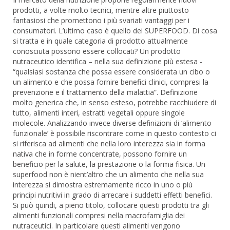
prodotti, a volte molto tecnici, mentre altre piuttosto
fantasiosi che promettono i più svariati vantaggi per i
consumatori. L’ultimo caso è quello dei SUPERFOOD. Di cosa
si tratta e in quale categoria di prodotto attualmente
conosciuta possono essere collocati? Un prodotto
nutraceutico identifica – nella sua definizione più estesa -
“qualsiasi sostanza che possa essere considerata un cibo o
un alimento e che possa fornire benefici clinici, compresi la
prevenzione e il trattamento della malattia”. Definizione
molto generica che, in senso esteso, potrebbe racchiudere di
tutto, alimenti interi, estratti vegetali oppure singole
molecole. Analizzando invece diverse definizioni di ‘alimento
funzionale’ è possibile riscontrare come in questo contesto ci
si riferisca ad alimenti che nella loro interezza sia in forma
nativa che in forme concentrate, possono fornire un
beneficio per la salute, la prestazione o la forma fisica. Un
superfood non è nient’altro che un alimento che nella sua
interezza si dimostra estremamente ricco in uno o più
principi nutritivi in grado di arrecare i suddetti effetti benefici.
Si può quindi, a pieno titolo, collocare questi prodotti tra gli
alimenti funzionali compresi nella macrofamiglia dei
nutraceutici. In particolare questi alimenti vengono