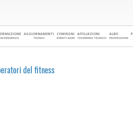
FORMAZIONE
AGGIORNAMENTI
CONVEGNI
AFFILIAZIONI
ALBO
IN PRESENZA
TECNICI
EVENTI GARE
TESSERINO TECNICO
PROFESSIONI
peratori del fitness