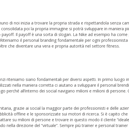
 di noi inizia a trovare la propria strada e rispettandola senza cam
lta consolidata poi la propria immagine si potrà sviluppare in maniera pi
io payoff. Il payoff è una sorta di slogan. La Nike ad esempio ha come 
”. Riteniamo il personal branding fondamentale per ogni professionista
oltre che diventare una vera e propria autorità nel settore fitness.
nzi riteniamo siano fondamentali per diversi aspetti. In primo luogo i
zzati nella maniera corretta ci aiutano a sviluppare il personal brend
o perché all’interno dei social navigano milioni e milioni di persone. 
ria, grazie ai social la maggior parte dei professionisti e delle azie
bblicità offline e le sponsorizzate sui motori di ricerca. Si è capito che
ttare su milioni di persone e trovare in questo modo il cliente “ideale
o nella direzione del “virtuale”. Sempre più trainer e personal trainer u