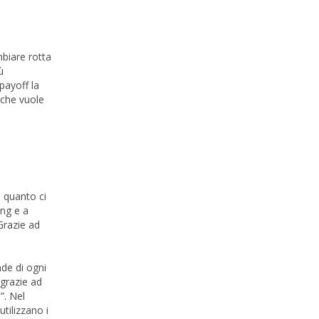
biare rotta
ù
payoff la
 che vuole
n quanto ci
ing e a
Grazie ad
nde di ogni
 grazie ad
”. Nel
tilizzano i