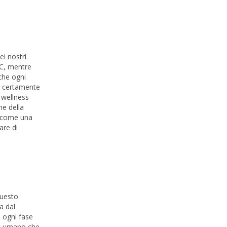
ei nostri
 PC, mentre
che ogni
ch certamente
e wellness
ne della
i come una
are di
questo
a dal
e ogni fase
tto umano che