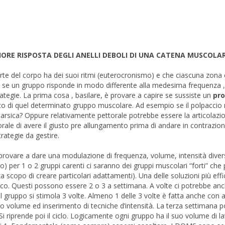
ORE RISPOSTA DEGLI ANELLI DEBOLI DI UNA CATENA MUSCOLA
parte del corpo ha dei suoi ritmi (euterocronismo) e che ciascuna zona
 se un gruppo risponde in modo differente alla medesima frequenza , 
tegie. La prima cosa , basilare, è provare a capire se sussiste un
pro
nto di quel determinato gruppo muscolare. Ad esempio se il polpaccio
tarsica? Oppure relativamente pettorale potrebbe essere la articolazi
orale di avere il giusto pre allungamento prima di andare in contrazi
rategie da gestire.
 è provare a dare una modulazione di frequenza, volume, intensità diver
 per 1 o 2 gruppi carenti ci saranno dei gruppi muscolari “forti” ch
za scopo di creare particolari adattamenti). Una delle soluzioni più effi
fico. Questi possono essere 2 o 3 a settimana. A volte ci potrebbe an
l gruppo si stimola 3 volte. Almeno 1 delle 3 volte è fatta anche con 
io volume ed inserimento di tecniche d’intensità. La terza settimana 
i riprende poi il ciclo. Logicamente ogni gruppo ha il suo volume di la