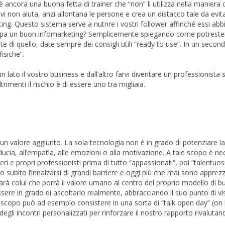
 ancora una buona fetta di trainer che “non” li utilizza nella maniera c
vi non aiuta, anzi allontana le persone e crea un distacco tale da evita
eting. Questo sistema serve a nutrire i vostri follower affinché essi a
luppa un buon infomarketing? Semplicemente spiegando come potreste 
e di quello, date sempre dei consigli utili “ready to use”. In un sec
isiche”.
lato il vostro business e dall’altro farvi diventare un professionista 
trimenti il rischio è di essere uno tra migliaia.
 valore aggiunto. La sola tecnologia non è in grado di potenziare la
iducia, all’empatia, alle emozioni o alla motivazione. A tale scopo è n
i e propri professionisti prima di tutto “appassionati”, poi “talentuosi
subito l’innalzarsi di grandi barriere e oggi più che mai sono apprez
arà colui che porrà il valore umano al centro del proprio modello di b
sere in grado di ascoltarlo realmente, abbracciando il suo punto di vi
e scopo può ad esempio consistere in una sorta di “talk open day” (on
e degli incontri personalizzati per rinforzare il nostro rapporto rivalutan