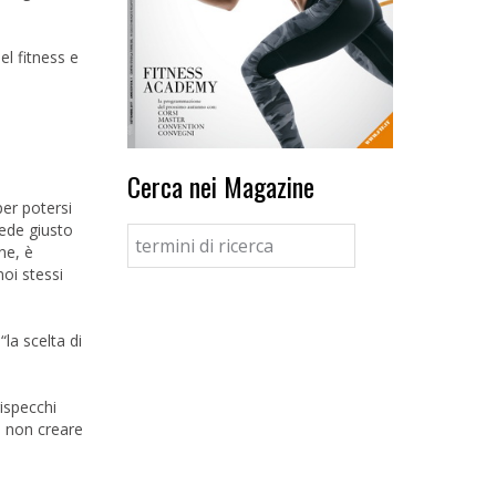
l fitness e
Cerca nei Magazine
er potersi
iede giusto
ne, è
oi stessi
la scelta di
ispecchi
a non creare