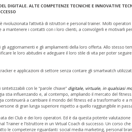
EL DIGITALE. ALTE COMPETENZE TECNICHE E INNOVATIVE TECN
UCCESSO
rivoluzionata l’attività di istruttori e personal trainer. Molti operatori
a mantenere i contatti con i loro clienti, a coinvolgerli e motivarli p
nti gli aggiornamenti e gli ampliamenti della loro offerta. Allo stesso te
ficare le loro abitudini e adeguare il loro stile di vita per poter seguire
tracker e applicazioni di settore senza contare gli smartwatch utilizzati
intetizzabili con le “parole chiave”
digitale, virtuale, in qualsiasi 
a stia influenzando e, al contempo, ampliando il mercato del fitness 
gia continuerà a cambiare il mondo del fitness ed a trasformarlo e a m
ersone di gran lunga superiore rispetto a quello raggiungibile in pass
eata dei Club e dei loro operatori. Ed è da questa potente valutazione
l Trainer e l’Istruttore in un Virtual Coach di successo. Un corso che
to le competenze riguardanti: social media marketing, personal bran