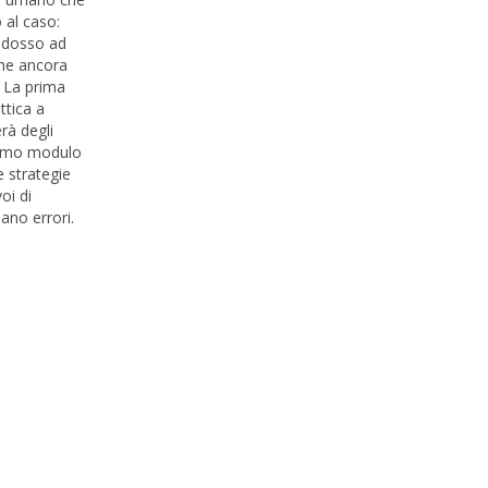
o al caso:
addosso ad
che ancora
. La prima
ttica a
rà degli
ttimo modulo
 strategie
oi di
ano errori.