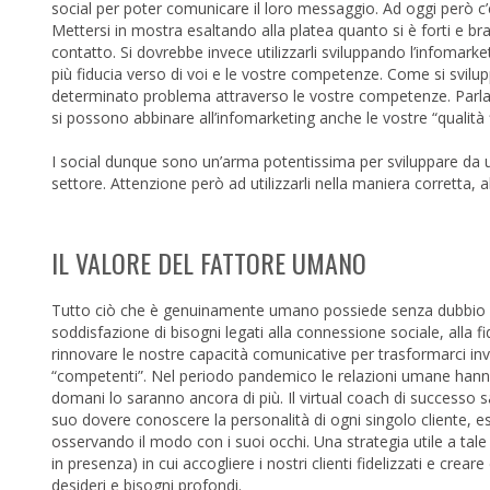
social per poter comunicare il loro messaggio. Ad oggi però c’è
Mettersi in mostra esaltando alla platea quanto si è forti e bra
contatto. Si dovrebbe invece utilizzarli sviluppando l’infomark
più fiducia verso di voi e le vostre competenze. Come si svi
determinato problema attraverso le vostre competenze. Parlat
si possono abbinare all’infomarketing anche le vostre “qualità f
I social dunque sono un’arma potentissima per sviluppare da un 
settore. Attenzione però ad utilizzarli nella maniera corretta, al
IL VALORE DEL FATTORE UMANO
Tutto ciò che è genuinamente umano possiede senza dubbio un
soddisfazione di bisogni legati alla connessione sociale, alla f
rinnovare le nostre capacità comunicative per trasformarci inver
“competenti”. Nel periodo pandemico le relazioni umane hanno 
domani lo saranno ancora di più. Il virtual coach di successo s
suo dovere conoscere la personalità di ogni singolo cliente, es
osservando il modo con i suoi occhi. Una strategia utile a tal
in presenza) in cui accogliere i nostri clienti fidelizzati e crear
desideri e bisogni profondi.