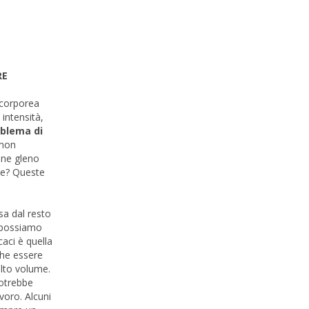
RE
 corporea
intensità,
blema di
 non
one gleno
one? Queste
sa dal resto
e possiamo
caci è quella
che essere
alto volume.
potrebbe
voro. Alcuni