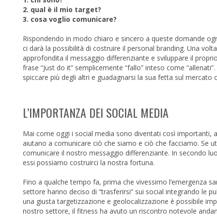
2. qual è il mio target?
3. cosa voglio comunicare?
Rispondendo in modo chiaro e sincero a queste domande ognuno
ci darà la possibilità di costruire il personal branding. Una vo
approfondita il messaggio differenziante e sviluppare il propr
frase “Just do it” semplicemente “fallo” inteso come “allenati
spiccare più degli altri e guadagnarsi la sua fetta sul mercato 
L’IMPORTANZA DEI SOCIAL MEDIA
Mai come oggi i social media sono diventati così importanti, a
aiutano a comunicare ciò che siamo e ciò che facciamo. Se utili
comunicare il nostro messaggio differenziante. In secondo luog
essi possiamo costruirci la nostra fortuna.
Fino a qualche tempo fa, prima che vivessimo l’emergenza sanita
settore hanno deciso di “trasferirsi” sui social integrando le pu
una giusta targetizzazione e geolocalizzazione è possibile impa
nostro settore, il fitness ha avuto un riscontro notevole andand