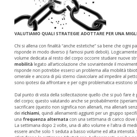
VALUTIAMO QUALI STRATEGIE ADOTTARE PER UNA MIGLI
Chi si allena con finalità “anche estetiche” sa bene che ogni 
risponde in modo diverso (i famosi punti deboli). Logicamente
volume dedicata al resto del corpo occorre studiare nuove stra
mobilità
legato all’articolazione che sovraintende il movime
risponde non potrebbe esserci un problema alla mobilità tibio
omerale e ancora di più sterno clavicolare ad impedire al pett
sono ipotesi da affrontare e per ogni problematica esistono st
Dal punto di vista della sollecitazione quello che si può fare
del corpo; questo valutando anche se probabilmente (speriamo)
sacrificare (questo non significa non allenarli, ma allenarli sen
dei
richiami
, quindi allenamenti aggiunti per un gruppo speci
una
frequenza alternata
con una settimana di carico dove i
La settimana dopo 2 volte, una di alto volume e l'altra di med
essere anche solo 1 seduta a basso volume ed alta intensità. S