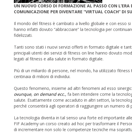
UN NUOVO CORSO DI FORMAZIONE AL PASSO CON L’ERA D
COMUNICAZIONE PER DIVENTARE “VIRTUAL COACH” DI S
Il mondo del fitness è cambiato a livello globale e con esso si è 
hanno infatti dovuto “abbracciare” la tecnologia per continuare 
fidelizzati.
Tanti sono stati i nuovi servizi offerti in formato digitale e ta
principali utenti dei servizi di fitness on line hanno dovuto modi
legati al fitness e alla salute in formato digitale.
Più di un miliardo di persone, nel mondo, ha utilizzato fitness 
centinaia di milioni di individui.
Questo fenomeno, insieme ad altri fenomeni ad esso sinergici s
ovunque, on demand ecc.,
fa ben intendere come la tecnologi
salute. Esattamente come accaduto in altri settori, la tecnolo
perché consentirà agli operatori di raggiungere un numero di p
La tecnologia diventa in tal senso una forte ed importante all
FIF Academy un corso creato ad hoc per trasformare il Persona
di incrementare non solo le competenze tecniche ma soprattut