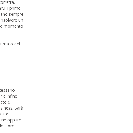
orretta.
rvi il primo
bbiano sempre
risolvere un
ondo momento
stimato del
ecessario
” e infine
zate e
usiness. Sarà
sta e
 line oppure
do i loro