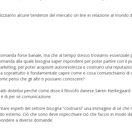
izziamo alcune tendenze del mercato on line in relazione al mondo de
na domanda forse banale, ma che al tempo stesso troviamo essenziale p
manda alla quale bisogna saper rispondere per poter partire con il p
arketing, per poter acquisire autorevolezza e costruirci una reputazio
. Ma soprattutto è fondamentale capire come e cosa comunichiamo di n
come pensi che gli altri ti possano conoscere?
tti distintivi perché come disse il filosofo danese Søren Kierkegaard: “
 è di per sé comunicazione.
tare esperti del settore bisogna “costruirsi” una immagine di sé che r
 esterno. Ciò che sono deve rispecchiare ciò che faccio in modo d
spondere a diverse domande: