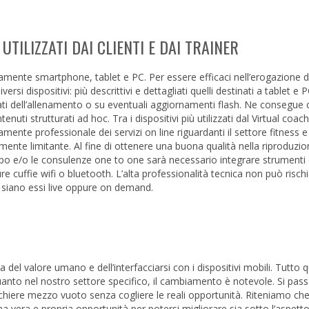
UTILIZZATI DAI CLIENTI E DAI TRAINER
rtamente smartphone, tablet e PC. Per essere efficaci nell’erogazione d
ersi dispositivi: più descrittivi e dettagliati quelli destinati a tablet e
 dati dell’allenamento o su eventuali aggiornamenti flash. Ne consegue 
nuti strutturati ad hoc. Tra i dispositivi più utilizzati dal Virtual coa
mente professionale dei servizi on line riguardanti il settore fitness 
rmente limitante. Al fine di ottenere una buona qualità nella riproduzio
uppo e/o le consulenze one to one sarà necessario integrare strument
cuffie wifi o bluetooth. L’alta professionalità tecnica non può rischi
 siano essi live oppure on demand.
 del valore umano e dell’interfacciarsi con i dispositivi mobili. Tutto 
nto nel nostro settore specifico, il cambiamento è notevole. Si pass
icchiere mezzo vuoto senza cogliere le reali opportunità. Riteniamo ch
una vera e propria opportunità per potersi migliorare sia sotto l’aspe