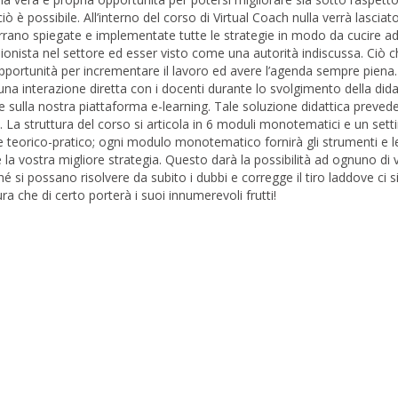
iò è possibile. All’interno del corso di Virtual Coach nulla verrà lasciat
 verrano spiegate e implementate tutte le strategie in modo da cucire 
sionista nel settore ed esser visto come una autorità indiscussa. Ciò 
opportunità per incrementare il lavoro ed avere l’agenda sempre piena
 una interazione diretta con i docenti durante lo svolgimento della dida
e sulla nostra piattaforma e-learning. Tale soluzione didattica prevede
te. La struttura del corso si articola in 6 moduli monotematici e un se
 teorico-pratico; ogni modulo monotematico fornirà gli strumenti e le
e la vostra migliore strategia. Questo darà la possibilità ad ognuno di v
é si possano risolvere da subito i dubbi e corregge il tiro laddove ci si
 che di certo porterà i suoi innumerevoli frutti!