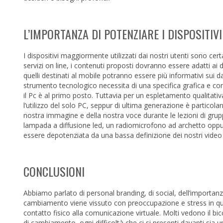
L’IMPORTANZA DI POTENZIARE I DISPOSITIVI 
I dispositivi maggiormente utilizzati dai nostri utenti sono ce
servizi on line, i contenuti proposti dovranno essere adatti ai div
quelli destinati al mobile potranno essere più informativi sui
strumento tecnologico necessita di una specifica grafica e conte
il Pc è al primo posto. Tuttavia per un espletamento qualitativa
l’utilizzo del solo PC, seppur di ultima generazione è particola
nostra immagine e della nostra voce durante le lezioni di gr
lampada a diffusione led, un radiomicrofono ad archetto oppure 
essere depotenziata da una bassa definizione dei nostri video
CONCLUSIONI
Abbiamo parlato di personal branding, di social, dell’importanza
cambiamento viene vissuto con preoccupazione e stress in qua
contatto fisico alla comunicazione virtuale. Molti vedono il b
di cambiamento, ogni difficoltà che ci si presenti davanti sia 