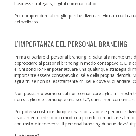
business strategies, digital communication.
Per comprendere al meglio perché diventare virtual coach anal
del wellness.
L’IMPORTANZA DEL PERSONAL BRANDING
Prima di parlare di personal branding, ci salta alla mente u
approcciare al personal branding in modo consapevole. E la do
è: Chi sono io? Per poter attuare una qualunque strategia di m
importante essere consapevoli di sé e della propria identità
agli altri: se non sai esattamente chi sei e dove vuoi andare, 
Non possiamo esimerci dal non comunicare agli altri i nostri tra
non scegliere è comunque una scelta”; quindi non comunicare
Per potersi costruire dunque una reputazione e per poter diven
esattamente chi sono in modo da poterlo comunicare al mondo
contrasto e incoerenza. Il personal branding dunque dovrà ri
1. chi sono?