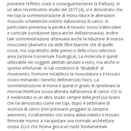
prevenire l’effetto crack e conseguentemente la frattura). In
un altro recentissimo studio del 2017 (4), si è dimostrato che
nei topi la somministrazione di irisina riduce le alterazioni
muscolo-scheletriche indotte dall’assenza di carico. In
particolare preveniva la perdita di tessuto osseo trabecolare
e corticale (condizione tipica anche dell’astronauta). Inoltre
tale somministrazione attenuava anche la riduzione di massa
muscolare (diametro sia delle fibre bianche che di quelle
rosse, ma soprattutto delle prime) e della cross-selection
area (sezione trasversale fisiologica). La molecola è quindi
utilizzabile nei soggetti allettati (anziani e non), ma anche in
sportivi infortunati. In tali condizioni di “disabilità” al
movimento, l’ormone ristabilisce la muscolatura e il tessuto
osseo mimando i benefici dell’esercizio fisico. La
somministrazione di irisina è quindi in grado di ripristinare la
microarchitettura ossea alterata dall’assenza di carico. Ciò si
è evidenziato in un altro studio sempre della prof.ssa Grano
che ha dimostrato come nei topi, dopo 4 settimane di
assenza di carico (non potevano poggiare la zampina
anteriore), il trattamento con irisina abbia indotto il tessuto
femorale murino a riacquistare una normale architettura
ossea. Ecco che l’irisina gioca un ruolo fondamentale