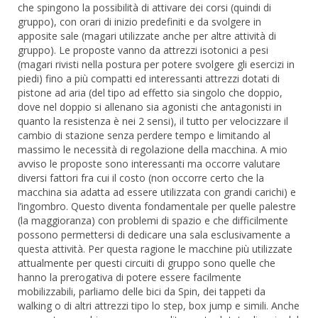
che spingono la possibilità di attivare dei corsi (quindi di
gruppo), con orari di inizio predefiniti e da svolgere in
apposite sale (magari utilizzate anche per altre attività di
gruppo). Le proposte vanno da attrezzi isotonici a pesi
(magari rivisti nella postura per potere svolgere gli esercizi in
piedi) fino a più compatti ed interessanti attrezzi dotati di
pistone ad aria (del tipo ad effetto sia singolo che doppio,
dove nel doppio si allenano sia agonisti che antagonisti in
quanto la resistenza è nei 2 sensi), il tutto per velocizzare il
cambio di stazione senza perdere tempo e limitando al
massimo le necessità di regolazione della macchina. A mio
avviso le proposte sono interessanti ma occorre valutare
diversi fattori fra cui il costo (non occorre certo che la
macchina sia adatta ad essere utilizzata con grandi carichi) e
l’ingombro. Questo diventa fondamentale per quelle palestre
(la maggioranza) con problemi di spazio e che difficilmente
possono permettersi di dedicare una sala esclusivamente a
questa attività. Per questa ragione le macchine più utilizzate
attualmente per questi circuiti di gruppo sono quelle che
hanno la prerogativa di potere essere facilmente
mobilizzabili, parliamo delle bici da Spin, dei tappeti da
walking o di altri attrezzi tipo lo step, box jump e simili. Anche