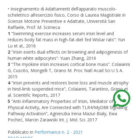
• Insegnamento di Adattamenti dell’apparato muscolo-
scheletrico all’esercizio fisico, Corso di Laurea Magistrale in
Scienze Motorie Preventive e Adattate, Università San
Raffaele, Prof. M. Scimeca
1
“Swimming exercise increases serum irisin level and
reduces body fat mass in high-fat-diet fed Wistar rats”: Yun
Lu et al., 2016
2
“Irisin exerts dual effects on browning and adipogenesis of
human white adipocytes”: Yuan Zhang, 2016
3
“The myokine irisin increases cortical bone mass”. Colaianni
G, Cuscito, Mongelli T, Grano M. Proc Natl Acad Sci U S A.
2015
4
“Irisin prevents and restores bone loss and muscle atrophy
in hind-limb suspended mice”, Colaianni, Tarantino, Grano et
al. Scientific Reports, 2017
5
“Anti-Inflammatory Properties of Irisin, Mediator of
Physical Activity, Are Connected with TLR4/MyD88 Signaling
Pathway Activation”, Agnieszka Irena Mazur-Bialy, Ewa
Pocheć, Marcin Zarawski Int. J. Mol. Sci. 2017
Pubblicato in
Performance n. 2 - 2021