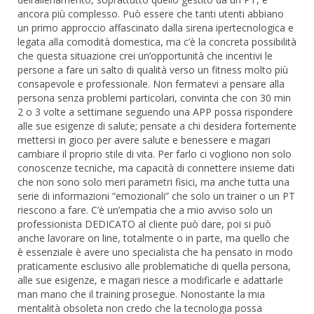
ancora più complesso. Può essere che tanti utenti abbiano
un primo approccio affascinato dalla sirena ipertecnologica e
legata alla comodità domestica, ma c’è la concreta possibilità
che questa situazione crei un’opportunità che incentivi le
persone a fare un salto di qualità verso un fitness molto più
consapevole e professionale. Non fermatevi a pensare alla
persona senza problemi particolari, convinta che con 30 min
2 o 3 volte a settimane seguendo una APP possa rispondere
alle sue esigenze di salute; pensate a chi desidera fortemente
mettersi in gioco per avere salute e benessere e magari
cambiare il proprio stile di vita. Per farlo ci vogliono non solo
conoscenze tecniche, ma capacità di connettere insieme dati
che non sono solo meri parametri fisici, ma anche tutta una
serie di informazioni “emozionali” che solo un trainer o un PT
riescono a fare. C’è un’empatia che a mio avviso solo un
professionista DEDICATO al cliente può dare, poi si può
anche lavorare on line, totalmente o in parte, ma quello che
è essenziale è avere uno specialista che ha pensato in modo
praticamente esclusivo alle problematiche di quella persona,
alle sue esigenze, e magari riesce a modificarle e adattarle
man mano che il training prosegue. Nonostante la mia
mentalità obsoleta non credo che la tecnologia possa