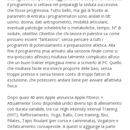
il programma si settava nel preparagli la seduta successiva
che fosse progressiva. Tutto bello, ma già di fronte ai
parametri di entrata i programmatori sono andati in tilt;
uomo, donna, dati antropometrici, mobilità articolare,
eventuali patologie scheletriche o metaboliche, tempo, N° di
sedute, obiettivi. Obiettivi che chi lavora in palestra sa come
possano essere “fantasiosi”; senza pensare a tutti i
programmi di potenziamento e preparazione atletica. Alla
fine il programma (mai arrivato alla versione finale come si
era ipotizzato all’inizio) risultava talmente complicato all’uso
che un buon trainer impiegava meno a scriverlo al PC. Quello
che risultava facile era invece proporre delle basi, senza
troppe pretese e senza tenere conto di troppi fattori di
esclusione, che potessero andare bene per avviare all’attività
fisica.
Dopo quasi 40 anni Apple annuncia Apple Fitness +.
Attualmente Sono disponibili undici diversi tipi di allenamento
con durata variabile, tra cui: High-Intensity Interval Training
(HIIT), Rafforzamento, Yoga, Ballo, Core training, Bici,
Pilates, Tapis Roulant (per corsa e camminata), Vogatore e
Defaticamento consapevole. A questi si aggiunge la parte