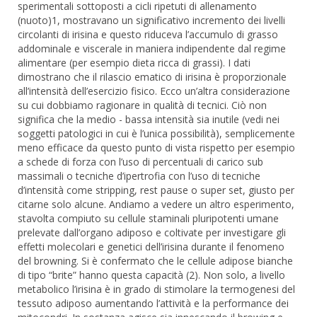
sperimentali sottoposti a cicli ripetuti di allenamento
(nuoto)1, mostravano un significativo incremento dei livelli
circolanti di irisina e questo riduceva l’accumulo di grasso
addominale e viscerale in maniera indipendente dal regime
alimentare (per esempio dieta ricca di grassi). I dati
dimostrano che il rilascio ematico di irisina è proporzionale
all’intensità dell’esercizio fisico. Ecco un’altra considerazione
su cui dobbiamo ragionare in qualità di tecnici. Ciò non
significa che la medio - bassa intensità sia inutile (vedi nei
soggetti patologici in cui è l’unica possibilità), semplicemente
meno efficace da questo punto di vista rispetto per esempio
a schede di forza con l’uso di percentuali di carico sub
massimali o tecniche d’ipertrofia con l’uso di tecniche
d’intensità come stripping, rest pause o super set, giusto per
citarne solo alcune. Andiamo a vedere un altro esperimento,
stavolta compiuto su cellule staminali pluripotenti umane
prelevate dall’organo adiposo e coltivate per investigare gli
effetti molecolari e genetici dell’irisina durante il fenomeno
del browning. Si è confermato che le cellule adipose bianche
di tipo “brite” hanno questa capacità (2). Non solo, a livello
metabolico l’irisina è in grado di stimolare la termogenesi del
tessuto adiposo aumentando l’attività e la performance dei