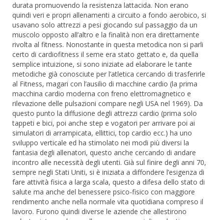
durata promuovendo la resistenza lattacida. Non erano
quindi veri e propri allenamenti a circuito a fondo aerobico, si
usavano solo attrezzi a pesi giocando sul passaggio da un
muscolo opposto all’altro e la finalità non era direttamente
rivolta al fitness. Nonostante in questa metodica non si parli
certo di cardiofitness il seme era stato gettato e, da quella
semplice intuizione, si sono iniziate ad elaborare le tante
metodiche già conosciute per l’atletica cercando di trasferirle
al Fitness, magari con l’ausilio di macchine cardio (la prima
macchina cardio moderna con freno elettromagnetico e
rilevazione delle pulsazioni compare negli USA nel 1969). Da
questo punto la diffusione degli attrezzi cardio (prima solo
tappeti e bici, poi anche step e vogatori per arrivare poi ai
simulatori di arrampicata, ellittici, top cardio ecc.) ha uno
sviluppo verticale ed ha stimolato nei modi più diversi la
fantasia degli allenatori, questo anche cercando di andare
incontro alle necessità degli utenti. Già sul finire degli anni 70,
sempre negli Stati Uniti, si è iniziata a diffondere l’esigenza di
fare attività fisica a larga scala, questo a difesa dello stato di
salute ma anche del benessere psico-fisico con maggiore
rendimento anche nella normale vita quotidiana compreso il
lavoro. Furono quindi diverse le aziende che allestirono