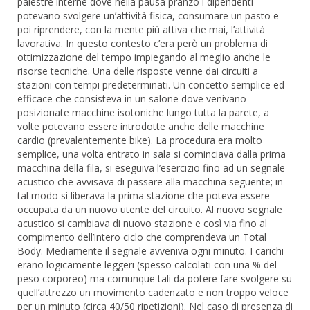
palestre interne dove nella pausa pranzo i dipendenti
potevano svolgere un’attività fisica, consumare un pasto e
poi riprendere, con la mente più attiva che mai, l’attività
lavorativa. In questo contesto c’era però un problema di
ottimizzazione del tempo impiegando al meglio anche le
risorse tecniche. Una delle risposte venne dai circuiti a
stazioni con tempi predeterminati. Un concetto semplice ed
efficace che consisteva in un salone dove venivano
posizionate macchine isotoniche lungo tutta la parete, a
volte potevano essere introdotte anche delle macchine
cardio (prevalentemente bike). La procedura era molto
semplice, una volta entrato in sala si cominciava dalla prima
macchina della fila, si eseguiva l’esercizio fino ad un segnale
acustico che avvisava di passare alla macchina seguente; in
tal modo si liberava la prima stazione che poteva essere
occupata da un nuovo utente del circuito. Al nuovo segnale
acustico si cambiava di nuovo stazione e così via fino al
compimento dell’intero ciclo che comprendeva un Total
Body. Mediamente il segnale avveniva ogni minuto. I carichi
erano logicamente leggeri (spesso calcolati con una % del
peso corporeo) ma comunque tali da potere fare svolgere su
quell’attrezzo un movimento cadenzato e non troppo veloce
per un minuto (circa 40/50 ripetizioni). Nel caso di presenza di