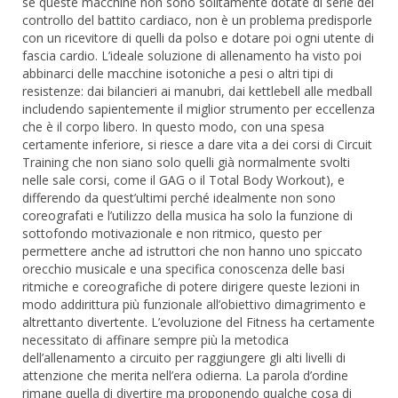
se queste macchine non sono solitamente dotate di serie del
controllo del battito cardiaco, non è un problema predisporle
con un ricevitore di quelli da polso e dotare poi ogni utente di
fascia cardio. L’ideale soluzione di allenamento ha visto poi
abbinarci delle macchine isotoniche a pesi o altri tipi di
resistenze: dai bilancieri ai manubri, dai kettlebell alle medball
includendo sapientemente il miglior strumento per eccellenza
che è il corpo libero. In questo modo, con una spesa
certamente inferiore, si riesce a dare vita a dei corsi di Circuit
Training che non siano solo quelli già normalmente svolti
nelle sale corsi, come il GAG o il Total Body Workout), e
differendo da quest’ultimi perché idealmente non sono
coreografati e l’utilizzo della musica ha solo la funzione di
sottofondo motivazionale e non ritmico, questo per
permettere anche ad istruttori che non hanno uno spiccato
orecchio musicale e una specifica conoscenza delle basi
ritmiche e coreografiche di potere dirigere queste lezioni in
modo addirittura più funzionale all’obiettivo dimagrimento e
altrettanto divertente. L’evoluzione del Fitness ha certamente
necessitato di affinare sempre più la metodica
dell’allenamento a circuito per raggiungere gli alti livelli di
attenzione che merita nell’era odierna. La parola d’ordine
rimane quella di divertire ma proponendo qualche cosa di