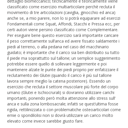
dettaglio biomeccanico; tecnicamente e teoricamente viene
classificato come esercizio multiarticolare perchè recluta il
movimento di tre articolazioni (caviglia, ginocchio ed anca)
anche se, a mio parere, non lo si potrà equiparare ad esercizi
Fondamentali come Squat, Affondi, Stacchi e Pressa ecc, per
certi autori viene persino classificato come Complementare.
Per eseguire bene questo esercizio sarà importante caricare
il peso correttamente sull’anca ed avere fissato saldamente i
piedi al terreno, o alla pedana nel caso del macchinario
guidato; è importante che il carico sia ben distribuito su tutto
il piede ma soprattutto sul tallone; un semplice suggerimento
potrebbe essere quello di sollevare leggermente e poi
mantenere alzate le punte dei piedi proprio per enfatizzare il
reclutamento dei Glutei (quando il carico è più sul tallone
lavora sempre meglio la catena posteriore). Essendo un
esercizio che recluta il settore muscolare più forte del corpo
umano (Glutei e Ischiocrurali) si dovranno utilizzare carichi
importanti, ponendo però molta attenzione allo stress sull’
anca e sulla zona lombosacrale; infatti se quest’ultima fosse
rigida, rettilinizzata o con problematiche osteoarticolari come
ernie o spondilolisi non si dovrà utilizzare un carico molto
elevato come invece sarebbe giusto fare.