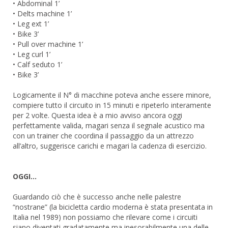
• Abdominal 1’
• Delts machine 1’
• Leg ext 1’
• Bike 3’
• Pull over machine 1’
• Leg curl 1’
• Calf seduto 1’
• Bike 3’
Logicamente il N° di macchine poteva anche essere minore,
compiere tutto il circuito in 15 minuti e ripeterlo interamente
per 2 volte. Questa idea è a mio avviso ancora oggi
perfettamente valida, magari senza il segnale acustico ma
con un trainer che coordina il passaggio da un attrezzo
all’altro, suggerisce carichi e magari la cadenza di esercizio.
OGGI…
Guardando ciò che è successo anche nelle palestre
“nostrane” (la bicicletta cardio moderna è stata presentata in
Italia nel 1989) non possiamo che rilevare come i circuiti
siano diventati gradatamente ma inesorabilmente una delle