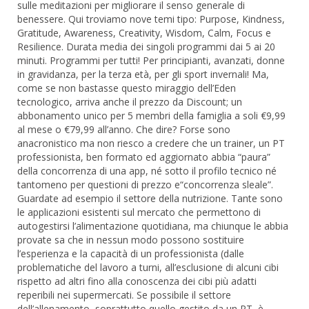
sulle meditazioni per migliorare il senso generale di
benessere. Qui troviamo nove temi tipo: Purpose, Kindness,
Gratitude, Awareness, Creativity, Wisdom, Calm, Focus e
Resilience. Durata media dei singoli programmi dai 5 ai 20
minuti. Programmi per tutti! Per principianti, avanzati, donne
in gravidanza, per la terza età, per gli sport invernali! Ma,
come se non bastasse questo miraggio dell’Eden
tecnologico, arriva anche il prezzo da Discount; un
abbonamento unico per 5 membri della famiglia a soli €9,99
al mese o €79,99 all’anno. Che dire? Forse sono
anacronistico ma non riesco a credere che un trainer, un PT
professionista, ben formato ed aggiornato abbia “paura”
della concorrenza di una app, né sotto il profilo tecnico né
tantomeno per questioni di prezzo e“concorrenza sleale”.
Guardate ad esempio il settore della nutrizione. Tante sono
le applicazioni esistenti sul mercato che permettono di
autogestirsi l’alimentazione quotidiana, ma chiunque le abbia
provate sa che in nessun modo possono sostituire
l’esperienza e la capacità di un professionista (dalle
problematiche del lavoro a turni, all’esclusione di alcuni cibi
rispetto ad altri fino alla conoscenza dei cibi più adatti
reperibili nei supermercati. Se possibile il settore
dell’allenamento, soprattutto quello gestito da un PT, è