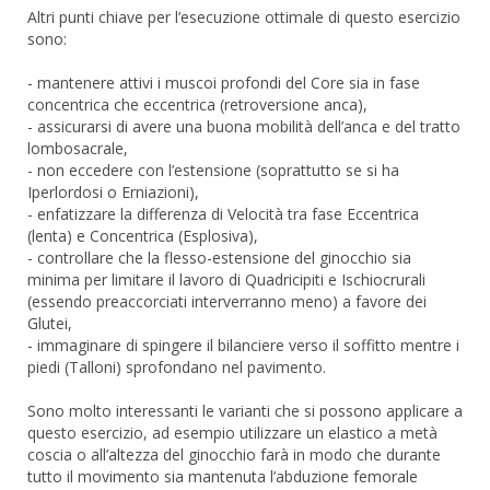
Altri punti chiave per l’esecuzione ottimale di questo esercizio
sono:
- mantenere attivi i muscoi profondi del Core sia in fase
concentrica che eccentrica (retroversione anca),
- assicurarsi di avere una buona mobilità dell’anca e del tratto
lombosacrale,
- non eccedere con l’estensione (soprattutto se si ha
Iperlordosi o Erniazioni),
- enfatizzare la differenza di Velocità tra fase Eccentrica
(lenta) e Concentrica (Esplosiva),
- controllare che la flesso-estensione del ginocchio sia
minima per limitare il lavoro di Quadricipiti e Ischiocrurali
(essendo preaccorciati interverranno meno) a favore dei
Glutei,
- immaginare di spingere il bilanciere verso il soffitto mentre i
piedi (Talloni) sprofondano nel pavimento.
Sono molto interessanti le varianti che si possono applicare a
questo esercizio, ad esempio utilizzare un elastico a metà
coscia o all’altezza del ginocchio farà in modo che durante
tutto il movimento sia mantenuta l’abduzione femorale