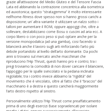
grazie all’attivazione del Medio Gluteo e del Tensore Fascia
Lata ed abbinando la contrazione concentrica alla isometrica
ed auxotonica; questo “stratagemma” è molto interessante
nell’home-fitness dove spesso non si hanno grossi carichi a
disposizione; un’ altra variante è utilizzare un rialzo sotto i
talloni per aumentare il ROM, oppure appoggi che, oltre a
sollevare, destabilizzano come Bosu o cuscini ad aria ecc. A
corpo libero o con poco peso si può optare anche per la
versione monopodalica (ad una gamba), cosi facendo si
bilancierà anche il lavoro sugli arti rinforzando l’arto più
debole portandolo al livello dell’arto dominante. Da pochi
anni si trovano sul mercato anche macchinari che
riproducono l’Hip Thrust, questi hanno pro e contro; tra i
pregi troviamo la comodità di non dover caricare il bilanciere,
l’appoggio per le spalle svincolato e la pedana inclinata
regolabile; tra i contro invece abbiamo la “rigidità” del
movimento che è vincolato, oltre al fatto che il “braccio” del
macchinario è a destra e questo caricherà maggiormente
l’arto destro rispetto al sinistro.
Personalmente utilizzo l’Hip Thrust come preaffaticamento
prima di uno degli esercizi Base sopraelencati per isolare
meglio i glutei, oppure successivamente all’esercizio