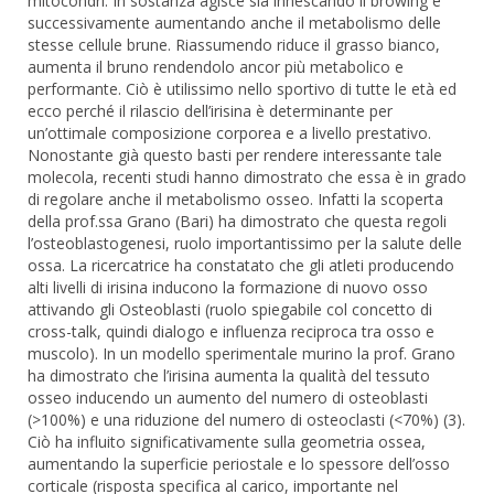
mitocondri. In sostanza agisce sia innescando il browing e
successivamente aumentando anche il metabolismo delle
stesse cellule brune. Riassumendo riduce il grasso bianco,
aumenta il bruno rendendolo ancor più metabolico e
performante. Ciò è utilissimo nello sportivo di tutte le età ed
ecco perché il rilascio dell’irisina è determinante per
un’ottimale composizione corporea e a livello prestativo.
Nonostante già questo basti per rendere interessante tale
molecola, recenti studi hanno dimostrato che essa è in grado
di regolare anche il metabolismo osseo. Infatti la scoperta
della prof.ssa Grano (Bari) ha dimostrato che questa regoli
l’osteoblastogenesi, ruolo importantissimo per la salute delle
ossa. La ricercatrice ha constatato che gli atleti producendo
alti livelli di irisina inducono la formazione di nuovo osso
attivando gli Osteoblasti (ruolo spiegabile col concetto di
cross-talk, quindi dialogo e influenza reciproca tra osso e
muscolo). In un modello sperimentale murino la prof. Grano
ha dimostrato che l’irisina aumenta la qualità del tessuto
osseo inducendo un aumento del numero di osteoblasti
(>100%) e una riduzione del numero di osteoclasti (<70%) (3).
Ciò ha influito significativamente sulla geometria ossea,
aumentando la superficie periostale e lo spessore dell’osso
corticale (risposta specifica al carico, importante nel