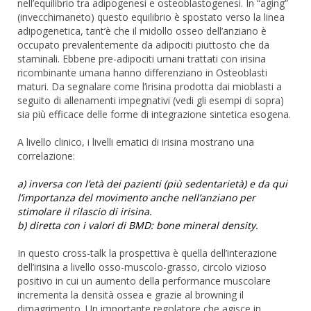
nell’equilibrio tra adipogenesi e osteoblastogenesi. In “aging”
(invecchimaneto) questo equilibrio è spostato verso la linea
adipogenetica, tant’è che il midollo osseo dell’anziano è
occupato prevalentemente da adipociti piuttosto che da
staminali. Ebbene pre-adipociti umani trattati con irisina
ricombinante umana hanno differenziano in Osteoblasti
maturi. Da segnalare come l’irisina prodotta dai mioblasti a
seguito di allenamenti impegnativi (vedi gli esempi di sopra)
sia più efficace delle forme di integrazione sintetica esogena.
A livello clinico, i livelli ematici di irisina mostrano una
correlazione:
a) inversa con l’età dei pazienti (più sedentarietà) e da qui
l’importanza del movimento anche nell’anziano per
stimolare il rilascio di irisina.
b) diretta con i valori di BMD: bone mineral density.
In questo cross-talk la prospettiva è quella dell’interazione
dell’irisina a livello osso-muscolo-grasso, circolo vizioso
positivo in cui un aumento della performance muscolare
incrementa la densità ossea e grazie al browning il
dimagrimento. Un importante regolatore che agisce in