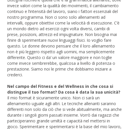
invece valori come la qualità dei movimenti, il cambiamento
continuo e l’intensità del lavoro, siano i fattori essenziali del
nostro programma. Non ci sono solo allenamenti ad
intervalli, oppure obiettivi come la velocità di esecuzione. C’è
un mondo dietro ad esercizi ogni volta diversi, cambi di
prese, posizioni, attrezzi ed impugnature. Non bisogna mai
finire di sperimentare nuovi linguaggi fisici. Io voglio fare
questo. Le donne devono pensare che il loro allenamento
non è più leggero rispetto agli uomini, ma semplicemente
differente. Questo ci da’ un valore maggiore e non toglie
come invece sembrerebbe, qualcosa a livello di potenza o
prestazione. Siamo noi le prime che dobbiamo iniziare a
crederci.
Nel campo del Fitness e del Wellness in che cosa si
distingue il tuo format? Da cosa è data la sua unicità?
Il mio format è sicuramente unico. Non ci sarà un
allenamento uguale agli altri. Le tecniche allenanti saranno
differenti non solo da ciò che si vede abitualmente, ma anche
durante i singoli giorni passati insieme. Vorrò dai ragazzi che
parteciperanno grande umiltà e capacità nel mettersi in
gioco. Sperimentare e sperimentarsi è la base del mio lavoro,