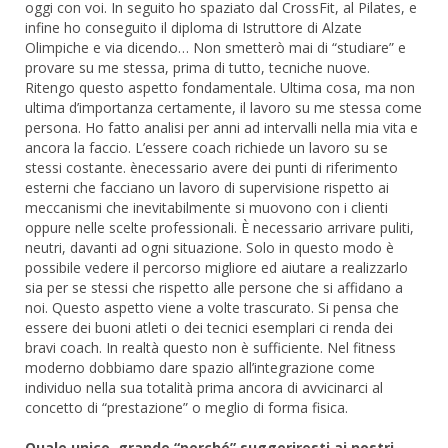
oggi con voi. In seguito ho spaziato dal CrossFit, al Pilates, e
infine ho conseguito il diploma di Istruttore di Alzate
Olimpiche e via dicendo… Non smetterò mai di “studiare” e
provare su me stessa, prima di tutto, tecniche nuove.
Ritengo questo aspetto fondamentale. Ultima cosa, ma non
ultima d’importanza certamente, il lavoro su me stessa come
persona. Ho fatto analisi per anni ad intervalli nella mia vita e
ancora la faccio. L’essere coach richiede un lavoro su se
stessi costante. ènecessario avere dei punti di riferimento
esterni che facciano un lavoro di supervisione rispetto ai
meccanismi che inevitabilmente si muovono con i clienti
oppure nelle scelte professionali. È necessario arrivare puliti,
neutri, davanti ad ogni situazione. Solo in questo modo è
possibile vedere il percorso migliore ed aiutare a realizzarlo
sia per se stessi che rispetto alle persone che si affidano a
noi. Questo aspetto viene a volte trascurato. Si pensa che
essere dei buoni atleti o dei tecnici esemplari ci renda dei
bravi coach. In realtà questo non è sufficiente. Nel fitness
moderno dobbiamo dare spazio all’integrazione come
individuo nella sua totalità prima ancora di avvicinarci al
concetto di “prestazione” o meglio di forma fisica.
Quale unico, grande “perché” suggeriresti ai nostri