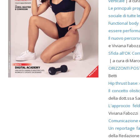
verticale
| a cur
Le principali pro
sociale di tutte l
Functional body
essere performanti
Il nuovo percors
e Viviana Fabozz
Sfida all'OK Cor
| a cura di Marc
ORIZZONTI POSTU
Betti
Hip thrust base
Il concetto olis
della dott.ssa S
L'approccio fel
Viviana Fabozzi
Comunicazione e
Un reportage fat
della Redazione