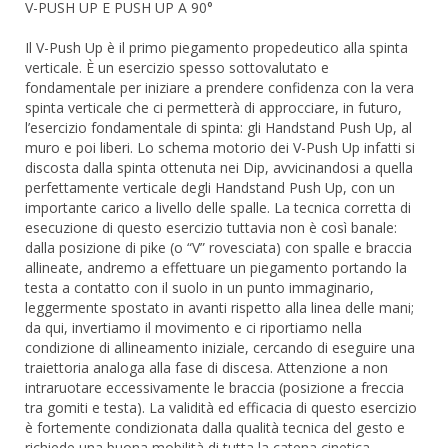
V-PUSH UP E PUSH UP A 90°
Il V-Push Up è il primo piegamento propedeutico alla spinta
verticale. È un esercizio spesso sottovalutato e
fondamentale per iniziare a prendere confidenza con la vera
spinta verticale che ci permetterà di approcciare, in futuro,
l’esercizio fondamentale di spinta: gli Handstand Push Up, al
muro e poi liberi. Lo schema motorio dei V-Push Up infatti si
discosta dalla spinta ottenuta nei Dip, avvicinandosi a quella
perfettamente verticale degli Handstand Push Up, con un
importante carico a livello delle spalle. La tecnica corretta di
esecuzione di questo esercizio tuttavia non è così banale:
dalla posizione di pike (o “V” rovesciata) con spalle e braccia
allineate, andremo a effettuare un piegamento portando la
testa a contatto con il suolo in un punto immaginario,
leggermente spostato in avanti rispetto alla linea delle mani;
da qui, invertiamo il movimento e ci riportiamo nella
condizione di allineamento iniziale, cercando di eseguire una
traiettoria analoga alla fase di discesa. Attenzione a non
intraruotare eccessivamente le braccia (posizione a freccia
tra gomiti e testa). La validità ed efficacia di questo esercizio
è fortemente condizionata dalla qualità tecnica del gesto e
richiede una buona mobilità di tutta la catena cinetica