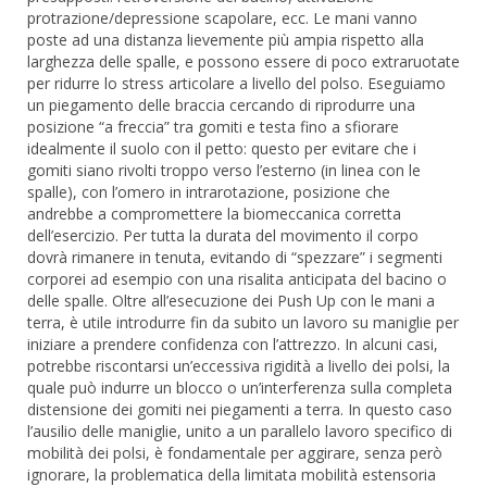
protrazione/depressione scapolare, ecc. Le mani vanno
poste ad una distanza lievemente più ampia rispetto alla
larghezza delle spalle, e possono essere di poco extraruotate
per ridurre lo stress articolare a livello del polso. Eseguiamo
un piegamento delle braccia cercando di riprodurre una
posizione “a freccia” tra gomiti e testa fino a sfiorare
idealmente il suolo con il petto: questo per evitare che i
gomiti siano rivolti troppo verso l’esterno (in linea con le
spalle), con l’omero in intrarotazione, posizione che
andrebbe a compromettere la biomeccanica corretta
dell’esercizio. Per tutta la durata del movimento il corpo
dovrà rimanere in tenuta, evitando di “spezzare” i segmenti
corporei ad esempio con una risalita anticipata del bacino o
delle spalle. Oltre all’esecuzione dei Push Up con le mani a
terra, è utile introdurre fin da subito un lavoro su maniglie per
iniziare a prendere confidenza con l’attrezzo. In alcuni casi,
potrebbe riscontarsi un’eccessiva rigidità a livello dei polsi, la
quale può indurre un blocco o un’interferenza sulla completa
distensione dei gomiti nei piegamenti a terra. In questo caso
l’ausilio delle maniglie, unito a un parallelo lavoro specifico di
mobilità dei polsi, è fondamentale per aggirare, senza però
ignorare, la problematica della limitata mobilità estensoria