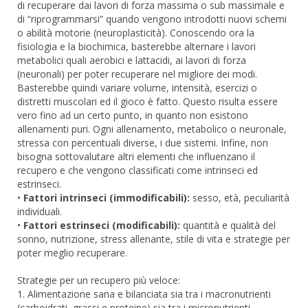
di recuperare dai lavori di forza massima o sub massimale e
di “riprogrammarsi” quando vengono introdotti nuovi schemi
o abilità motorie (neuroplasticità). Conoscendo ora la
fisiologia e la biochimica, basterebbe alternare i lavori
metabolici quali aerobici e lattacidi, ai lavori di forza
(neuronali) per poter recuperare nel migliore dei modi.
Basterebbe quindi variare volume, intensità, esercizi o
distretti muscolari ed il gioco è fatto. Questo risulta essere
vero fino ad un certo punto, in quanto non esistono
allenamenti puri. Ogni allenamento, metabolico o neuronale,
stressa con percentuali diverse, i due sistemi. Infine, non
bisogna sottovalutare altri elementi che influenzano il
recupero e che vengono classificati come intrinseci ed
estrinseci.
•
Fattori intrinseci (immodificabili):
sesso, età, peculiarità
individuali.
•
Fattori estrinseci (modificabili):
quantità e qualità del
sonno, nutrizione, stress allenante, stile di vita e strategie per
poter meglio recuperare.
Strategie per un recupero più veloce:
1. Alimentazione sana e bilanciata sia tra i macronutrienti
(carboidrati, grassi e proteine) sia tra i micronutrienti