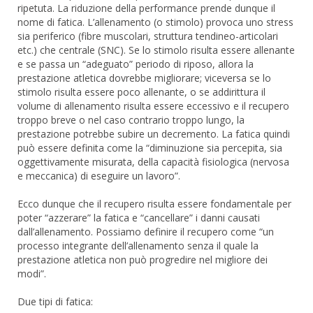
ripetuta. La riduzione della performance prende dunque il
nome di fatica. L’allenamento (o stimolo) provoca uno stress
sia periferico (fibre muscolari, struttura tendineo-articolari
etc.) che centrale (SNC). Se lo stimolo risulta essere allenante
e se passa un “adeguato” periodo di riposo, allora la
prestazione atletica dovrebbe migliorare; viceversa se lo
stimolo risulta essere poco allenante, o se addirittura il
volume di allenamento risulta essere eccessivo e il recupero
troppo breve o nel caso contrario troppo lungo, la
prestazione potrebbe subire un decremento. La fatica quindi
può essere definita come la “diminuzione sia percepita, sia
oggettivamente misurata, della capacità fisiologica (nervosa
e meccanica) di eseguire un lavoro”.
Ecco dunque che il recupero risulta essere fondamentale per
poter “azzerare” la fatica e “cancellare” i danni causati
dall’allenamento. Possiamo definire il recupero come “un
processo integrante dell’allenamento senza il quale la
prestazione atletica non può progredire nel migliore dei
modi”.
Due tipi di fatica: