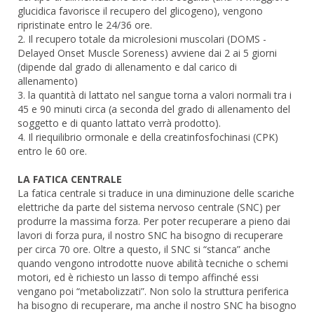
glucidica favorisce il recupero del glicogeno), vengono
ripristinate entro le 24/36 ore.
2. Il recupero totale da microlesioni muscolari (DOMS -
Delayed Onset Muscle Soreness) avviene dai 2 ai 5 giorni
(dipende dal grado di allenamento e dal carico di
allenamento)
3. la quantità di lattato nel sangue torna a valori normali tra i
45 e 90 minuti circa (a seconda del grado di allenamento del
soggetto e di quanto lattato verrà prodotto).
4. Il riequilibrio ormonale e della creatinfosfochinasi (CPK)
entro le 60 ore.
LA FATICA CENTRALE
La fatica centrale si traduce in una diminuzione delle scariche
elettriche da parte del sistema nervoso centrale (SNC) per
produrre la massima forza. Per poter recuperare a pieno dai
lavori di forza pura, il nostro SNC ha bisogno di recuperare
per circa 70 ore. Oltre a questo, il SNC si “stanca” anche
quando vengono introdotte nuove abilità tecniche o schemi
motori, ed è richiesto un lasso di tempo affinché essi
vengano poi “metabolizzati”. Non solo la struttura periferica
ha bisogno di recuperare, ma anche il nostro SNC ha bisogno