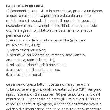
LA FATICA PERIFERICA
L’allenamento, come visto in precedenza, provoca un danno.
In questo caso la fatica periferica è data da un danno
metabolico o tessutale che rende il muscolo incapace di
rispondere meccanicamente o biochimicamente in modo
ottimale agli stimoli. I fattori che determinano la fatica
periferica sono:
1. esaurimento delle scorte energetiche (glicogeno
muscolare, CP, ATP);
2. microlesioni muscolari;
3. accumulo dei prodotti del metabolismo (lattato,
ammoniaca, radicali liberi, H+);
4. riduzione dell’eccitabilità muscolare;
5. alterazione dell’equilibrio ionico;
6. alterazioni ormonali;
Osservando questi fattori, possiamo riassumere che:
1. Le scorte energiche, quali la creatinfosfato (CP), vengono
ripristinate entro i 2 minuti per l’80 per cento circa, entro i 4
minuti per il 90 per cento ed entro gli 8 minuti per il 100 per
cento. Le scorte di glicogeno, a seconda dell’attività svolta e
del tipo di alimentazione che viene seguita (una % maggiore