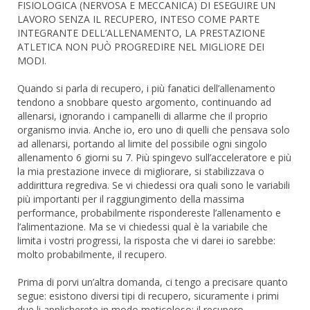
FISIOLOGICA (NERVOSA E MECCANICA) DI ESEGUIRE UN
LAVORO SENZA IL RECUPERO, INTESO COME PARTE
INTEGRANTE DELL’ALLENAMENTO, LA PRESTAZIONE
ATLETICA NON PUÒ PROGREDIRE NEL MIGLIORE DEI
MODI.
Quando si parla di recupero, i più fanatici dell’allenamento
tendono a snobbare questo argomento, continuando ad
allenarsi, ignorando i campanelli di allarme che il proprio
organismo invia. Anche io, ero uno di quelli che pensava solo
ad allenarsi, portando al limite del possibile ogni singolo
allenamento 6 giorni su 7. Più spingevo sull’acceleratore e più
la mia prestazione invece di migliorare, si stabilizzava o
addirittura regrediva. Se vi chiedessi ora quali sono le variabili
più importanti per il raggiungimento della massima
performance, probabilmente rispondereste l’allenamento e
l’alimentazione. Ma se vi chiedessi qual è la variabile che
limita i vostri progressi, la risposta che vi darei io sarebbe:
molto probabilmente, il recupero.
Prima di porvi un’altra domanda, ci tengo a precisare quanto
segue: esistono diversi tipi di recupero, sicuramente i primi
due li applicherete in modo meticoloso: il recupero