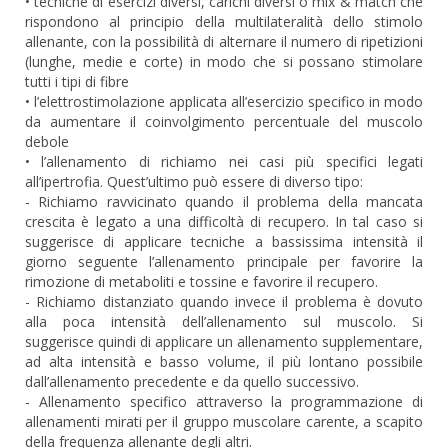
• tecniche di esercizi diversi, carichi diversi o mix & match che
rispondono al principio della multilateralità dello stimolo
allenante, con la possibilità di alternare il numero di ripetizioni
(lunghe, medie e corte) in modo che si possano stimolare
tutti i tipi di fibre
• l’elettrostimolazione applicata all’esercizio specifico in modo
da aumentare il coinvolgimento percentuale del muscolo
debole
• l’allenamento di richiamo nei casi più specifici legati
all’ipertrofia. Quest’ultimo può essere di diverso tipo:
- Richiamo ravvicinato quando il problema della mancata
crescita è legato a una difficoltà di recupero. In tal caso si
suggerisce di applicare tecniche a bassissima intensità il
giorno seguente l’allenamento principale per favorire la
rimozione di metaboliti e tossine e favorire il recupero.
- Richiamo distanziato quando invece il problema è dovuto
alla poca intensità dell’allenamento sul muscolo. Si
suggerisce quindi di applicare un allenamento supplementare,
ad alta intensità e basso volume, il più lontano possibile
dall’allenamento precedente e da quello successivo.
- Allenamento specifico attraverso la programmazione di
allenamenti mirati per il gruppo muscolare carente, a scapito
della frequenza allenante degli altri.