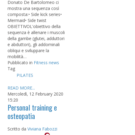
Donato De Bartolomeo ci
mostra una sequenza così
composta:⁣• Side kick series⁣•
Mermaid⁣• Side twist⁣
OBIETTIVO⁣L'obiettivo della
sequenza è allenare i muscoli
della gambe (glutei, adduttori
e abduttori), gli addominali
obliqui e sviluppare la
mobilità…
Pubblicato in
Fitness news
Tag
PILATES
READ MORE...
Mercoledì, 12 February 2020
15:20
Personal training e
osteopatia
Scritto da
Viviana Fabozzi