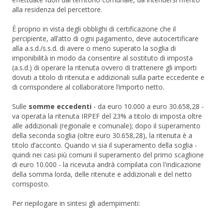
alla residenza del percettore.
È proprio in vista degli obblighi di certificazione che il
percipiente, all’atto di ogni pagamento, deve autocertificare
alla a.s.d./s.s.d. di avere o meno superato la soglia di
imponibilità in modo da consentire al sostituto di imposta
(a.s.d.) di operare la ritenuta ovvero di trattenere gli importi
dovuti a titolo di ritenuta e addizionali sulla parte eccedente e
di corrispondere al collaboratore l’importo netto.
Sulle
somme eccedenti
- da euro 10.000 a euro 30.658,28 -
va operata la ritenuta IRPEF del 23% a titolo di imposta oltre
alle addizionali (regionale e comunale); dopo il superamento
della seconda soglia (oltre euro 30.658,28), la ritenuta è a
titolo d’acconto. Quando vi sia il superamento della soglia -
quindi nei casi più comuni il superamento del primo scaglione
di euro 10.000 - la ricevuta andrà compilata con l'indicazione
della somma lorda, delle ritenute e addizionali e del netto
corrisposto.
Per riepilogare in sintesi gli adempimenti: