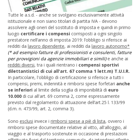
Tutte le a.s.d. - anche se svolgano esclusivamente attività
istituzionale e non siano titolari di partita IVA - devono
assolvere agli oneri del sostituto di imposta e quindi in primo
luogo
certificare i compensi
corrisposti a ogni singolo
prestatore nell’anno di imposta 2019: l’obbligo si riferisce ai
redditi da
lavoro dipendente
, ai redditi da
lavoro autonomo*
(* ad esempio fatture di professionisti e consulenti, fatture
per provvigioni da agenzie immobiliari e simili)
e anche ai
redditi diversi
, tra i quali rientrano i
compensi sportivi
dilettantistici di cui all'art. 67 comma 1 lett.m) T.U.I.R.
In particolare, l'obbligo di certificazione si riferisce a tutti i
compensi, premi, indennità e rimborsi spese forfetari
anche
se inferiori
al limite della soglia di imponibilità di
euro
10.000
di cui all'art. 69 comma 2, come espressamente
previsto dal regolamento di attuazione dell’art.25 l. 133/99
(d.m. n. 473/99, art. 2, comma 3).
Sono
esclusi
invece i
rimborsi spese a piè di lista
, ovvero i
rimborsi spese documentate relative al vitto, all'alloggio, al
viaggio e al trasporto sostenute in occasione di prestazioni
effettuate fuori dal territorio comunale, da intendersi riferito