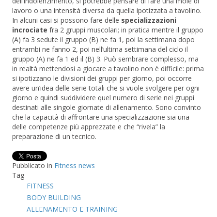
dell’indolenzimento, si potrebbe pensare di fare una mole di
lavoro o una intensità diversa da quella ipotizzata a tavolino.
In alcuni casi si possono fare delle
specializzazioni
incrociate
fra 2 gruppi muscolari; in pratica mentre il gruppo
(A) fa 3 sedute il gruppo (B) ne fa 1, poi la settimana dopo
entrambi ne fanno 2, poi nell’ultima settimana del ciclo il
gruppo (A) ne fa 1 ed il (B) 3. Può sembrare complesso, ma
in realtà mettendosi a giocare a tavolino non è difficile: prima
si ipotizzano le divisioni dei gruppi per giorno, poi occorre
avere un’idea delle serie totali che si vuole svolgere per ogni
giorno e quindi suddividere quel numero di serie nei gruppi
destinati alle singole giornate di allenamento. Sono convinto
che la capacità di affrontare una specializzazione sia una
delle competenze più apprezzate e che “rivela” la
preparazione di un tecnico.
Pubblicato in
Fitness news
Tag
FITNESS
BODY BUILDING
ALLENAMENTO E TRAINING