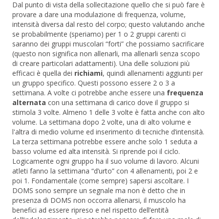
Dal punto di vista della sollecitazione quello che si può fare è
provare a dare una modulazione di frequenza, volume,
intensità diversa dal resto del corpo; questo valutando anche
se probabilmente (speriamo) per 1 o 2 gruppi carenti ci
saranno dei gruppi muscolari “forti” che possiamo sacrificare
(questo non significa non allenarli, ma allenarli senza scopo
di creare particolari adattamenti). Una delle soluzioni più
efficaci è quella dei
richiami
, quindi allenamenti aggiunti per
un gruppo specifico. Questi possono essere 2 o 3 a
settimana. A volte ci potrebbe anche essere una
frequenza
alternata
con una settimana di carico dove il gruppo si
stimola 3 volte. Almeno 1 delle 3 volte è fatta anche con alto
volume. La settimana dopo 2 volte, una di alto volume e
l'altra di medio volume ed inserimento di tecniche d’intensità.
La terza settimana potrebbe essere anche solo 1 seduta a
basso volume ed alta intensità. Si riprende poi il ciclo.
Logicamente ogni gruppo ha il suo volume di lavoro. Alcuni
atleti fanno la settimana “d’urto” con 4 allenamenti, poi 2 e
poi 1. Fondamentale (come sempre) sapersi ascoltare. I
DOMS sono sempre un segnale ma non è detto che in
presenza di DOMS non occorra allenarsi, il muscolo ha
benefici ad essere ripreso e nel rispetto dell’entità