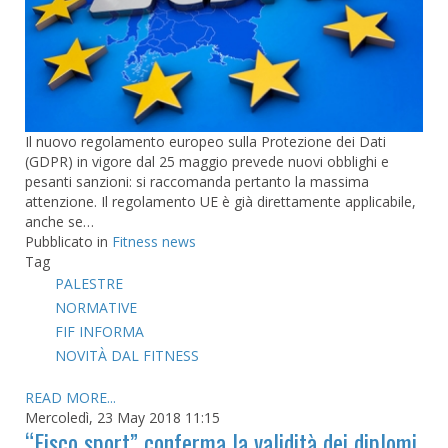
Il nuovo regolamento europeo sulla Protezione dei Dati
(GDPR) in vigore dal 25 maggio prevede nuovi obblighi e
pesanti sanzioni: si raccomanda pertanto la massima
attenzione. Il regolamento UE è già direttamente applicabile,
anche se…
Pubblicato in
Fitness news
Tag
PALESTRE
NORMATIVE
FIF INFORMA
NOVITÀ DAL FITNESS
READ MORE...
Mercoledì, 23 May 2018 11:15
“Fisco sport” conferma la validità dei diplomi