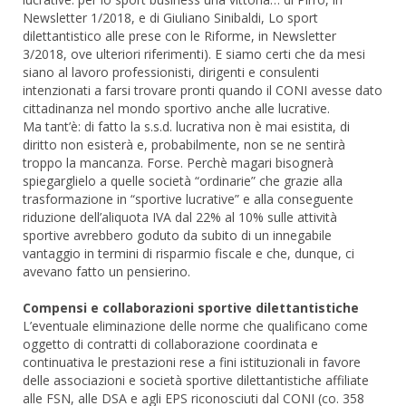
Newsletter 1/2018, e di Giuliano Sinibaldi, Lo sport
dilettantistico alle prese con le Riforme, in Newsletter
3/2018, ove ulteriori riferimenti). E siamo certi che da mesi
siano al lavoro professionisti, dirigenti e consulenti
intenzionati a farsi trovare pronti quando il CONI avesse dato
cittadinanza nel mondo sportivo anche alle lucrative.
Ma tant’è: di fatto la s.s.d. lucrativa non è mai esistita, di
diritto non esisterà e, probabilmente, non se ne sentirà
troppo la mancanza. Forse. Perchè magari bisognerà
spiegarglielo a quelle società “ordinarie” che grazie alla
trasformazione in “sportive lucrative” e alla conseguente
riduzione dell’aliquota IVA dal 22% al 10% sulle attività
sportive avrebbero goduto da subito di un innegabile
vantaggio in termini di risparmio fiscale e che, dunque, ci
avevano fatto un pensierino.
Compensi e collaborazioni sportive dilettantistiche
L’eventuale eliminazione delle norme che qualificano come
oggetto di contratti di collaborazione coordinata e
continuativa le prestazioni rese a fini istituzionali in favore
delle associazioni e società sportive dilettantistiche affiliate
alle FSN, alle DSA e agli EPS riconosciuti dal CONI (co. 358