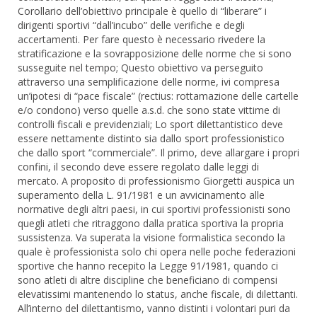
Corollario dell’obiettivo principale è quello di “liberare” i
dirigenti sportivi “dall’incubo” delle verifiche e degli
accertamenti. Per fare questo è necessario rivedere la
stratificazione e la sovrapposizione delle norme che si sono
susseguite nel tempo; Questo obiettivo va perseguito
attraverso una semplificazione delle norme, ivi compresa
un’ipotesi di “pace fiscale” (rectius: rottamazione delle cartelle
e/o condono) verso quelle a.s.d. che sono state vittime di
controlli fiscali e previdenziali; Lo sport dilettantistico deve
essere nettamente distinto sia dallo sport professionistico
che dallo sport “commerciale”. Il primo, deve allargare i propri
confini, il secondo deve essere regolato dalle leggi di
mercato. A proposito di professionismo Giorgetti auspica un
superamento della L. 91/1981 e un avvicinamento alle
normative degli altri paesi, in cui sportivi professionisti sono
quegli atleti che ritraggono dalla pratica sportiva la propria
sussistenza. Va superata la visione formalistica secondo la
quale è professionista solo chi opera nelle poche federazioni
sportive che hanno recepito la Legge 91/1981, quando ci
sono atleti di altre discipline che beneficiano di compensi
elevatissimi mantenendo lo status, anche fiscale, di dilettanti.
All’interno del dilettantismo, vanno distinti i volontari puri da