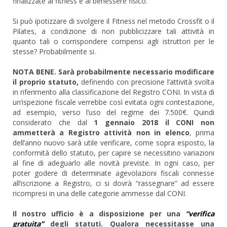
finalizzate al fitness e al benessere fisico.
Si può ipotizzare di svolgere il Fitness nel metodo Crossfit o il
Pilates, a condizione di non pubblicizzare tali attività in
quanto tali o corrispondere compensi agli istruttori per le
stesse? Probabilmente si.
NOTA BENE. Sarà probabilmente necessario modificare
il proprio statuto,
definendo con precisione l’attività svolta
in riferimento alla classificazione del Registro CONI. In vista di
un’ispezione fiscale verrebbe così evitata ogni contestazione,
ad esempio, verso l’uso del regime dei 7.500€. Quindi
considerato che dal
1 gennaio 2018 il CONI non
ammetterà a Registro attività non in elenco
, prima
dell’anno nuovo sarà utile verificare, come sopra esposto, la
conformità dello statuto, per capire se necessitino variazioni
al fine di adeguarlo alle novità previste. In ogni caso, per
poter godere di determinate agevolazioni fiscali connesse
all’iscrizione a Registro, ci si dovrà “rassegnare” ad essere
ricompresi in una delle categorie ammesse dal CONI.
Il nostro ufficio è a disposizione per una
“verifica
gratuita”
degli statuti. Qualora necessitasse una