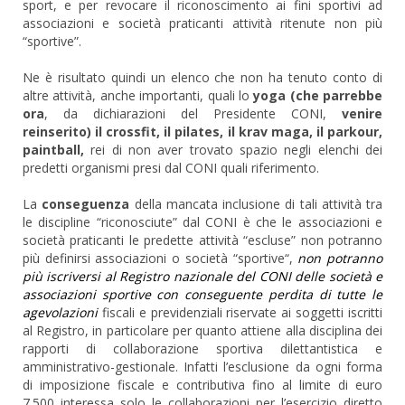
sport, e per revocare il riconoscimento ai fini sportivi ad
associazioni e società praticanti attività ritenute non più
“sportive”.
Ne è risultato quindi un elenco che non ha tenuto conto di
altre attività, anche importanti, quali lo
yoga (che parrebbe
ora
, da dichiarazioni del Presidente CONI,
venire
reinserito) il crossfit, il pilates, il krav maga, il parkour,
paintball,
rei di non aver trovato spazio negli elenchi dei
predetti organismi presi dal CONI quali riferimento.
La
conseguenza
della mancata inclusione di tali attività tra
le discipline “riconosciute” dal CONI è che le associazioni e
società praticanti le predette attività “escluse” non potranno
più definirsi associazioni o società “sportive“,
non potranno
più iscriversi al Registro nazionale del CONI delle società e
associazioni sportive con conseguente perdita di tutte le
agevolazioni
fiscali e previdenziali riservate ai soggetti iscritti
al Registro, in particolare per quanto attiene alla disciplina dei
rapporti di collaborazione sportiva dilettantistica e
amministrativo-gestionale. Infatti l’esclusione da ogni forma
di imposizione fiscale e contributiva fino al limite di euro
7.500 interessa solo le collaborazioni per l’esercizio diretto