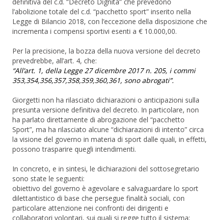
definitiva del c.d. “Decreto Dignità” che prevedono
l’abolizione totale del c.d. “pacchetto sport” inserito nella
Legge di Bilancio 2018, con l’eccezione della disposizione che
incrementa i compensi sportivi esenti a € 10.000,00.
Per la precisione, la bozza della nuova versione del decreto
prevedrebbe, all’art. 4, che:
“All’art. 1, della Legge 27 dicembre 2017 n. 205, i commi
353,354,356,357,358,359,360,361, sono abrogati”.
Giorgetti non ha rilasciato dichiarazioni o anticipazioni sulla
presunta versione definitiva del decreto. In particolare, non
ha parlato direttamente di abrogazione del “pacchetto
Sport”, ma ha rilasciato alcune “dichiarazioni di intento” circa
la visione del governo in materia di sport dalle quali, in effetti,
possono trasparire quegli intendimenti.
In concreto, e in sintesi, le dichiarazioni del sottosegretario
sono state le seguenti:
obiettivo del governo è agevolare e salvaguardare lo sport
dilettantistico di base che persegue finalità sociali, con
particolare attenzione nei confronti dei dirigenti e
collaboratori volontari, sui quali si regge tutto il sistema;