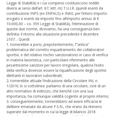
Legge di Stabilità) e i cui compensi costituiscono redditi
diversi ai sensi dell’art. 67, lett. m) T.U.I.R. (quindi esenti da
contribuzione INPS (ex ENPALS) e INAIL per l’intero importo
erogato e esenti da imposte fino all’importo annuo di €
10.000,00 – co. 359 Legge di Stabilità), l’eliminazione di
queste due norme, dicevamo, ha una conseguenza ben
definita: il ritorno alla situazione precedente il dicembre
2107… Quindi:
1. tornerebbe a porsi, prepotentemente, l’”antica”
problematica del corretto inquadramento dei collaboratori
sportivi, e del relativo rischio sanzionatorio in caso di verifica
in materia lavoristica, con particolare riferimento alle
pesantissime sanzioni per lavoro irregolare, qualora l’esito
della verifica dovesse essere la riqualificazione degli sportivi
dilettanti in lavoratori subordinati;
2. tornerebbe attuale l’indicazione della Circolare INL n.
1/2016; lo si sottolinea: parliamo di una circolare, cioè di un
atto normativo di indirizzo, che benché con una sua
importanza, ha comunque validità cogente al proprio interno;
3. conseguentemente, tornerebbero ad avere efficacia le
delibere emanate da alcune F.S.N., che erano da ritenersi
superate dal momento in cui la legge di bilancio 2018