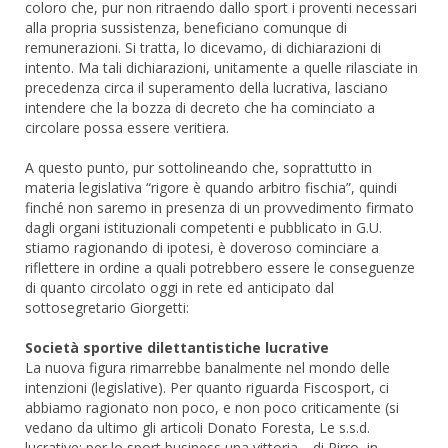
coloro che, pur non ritraendo dallo sport i proventi necessari
alla propria sussistenza, beneficiano comunque di
remunerazioni. Si tratta, lo dicevamo, di dichiarazioni di
intento. Ma tali dichiarazioni, unitamente a quelle rilasciate in
precedenza circa il superamento della lucrativa, lasciano
intendere che la bozza di decreto che ha cominciato a
circolare possa essere veritiera.
A questo punto, pur sottolineando che, soprattutto in
materia legislativa “rigore è quando arbitro fischia”, quindi
finché non saremo in presenza di un provvedimento firmato
dagli organi istituzionali competenti e pubblicato in G.U.
stiamo ragionando di ipotesi, è doveroso cominciare a
riflettere in ordine a quali potrebbero essere le conseguenze
di quanto circolato oggi in rete ed anticipato dal
sottosegretario Giorgetti:
Società sportive dilettantistiche lucrative
La nuova figura rimarrebbe banalmente nel mondo delle
intenzioni (legislative). Per quanto riguarda Fiscosport, ci
abbiamo ragionato non poco, e non poco criticamente (si
vedano da ultimo gli articoli Donato Foresta, Le s.s.d.
lucrative: per lo sport business una vittoria… di Pirro, in