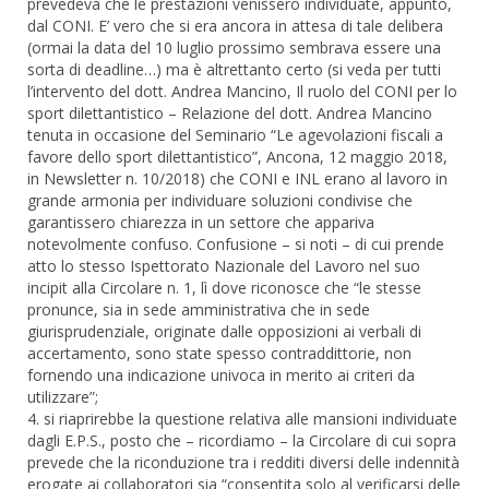
prevedeva che le prestazioni venissero individuate, appunto,
dal CONI. E’ vero che si era ancora in attesa di tale delibera
(ormai la data del 10 luglio prossimo sembrava essere una
sorta di deadline…) ma è altrettanto certo (si veda per tutti
l’intervento del dott. Andrea Mancino, Il ruolo del CONI per lo
sport dilettantistico – Relazione del dott. Andrea Mancino
tenuta in occasione del Seminario “Le agevolazioni fiscali a
favore dello sport dilettantistico”, Ancona, 12 maggio 2018,
in Newsletter n. 10/2018) che CONI e INL erano al lavoro in
grande armonia per individuare soluzioni condivise che
garantissero chiarezza in un settore che appariva
notevolmente confuso. Confusione – si noti – di cui prende
atto lo stesso Ispettorato Nazionale del Lavoro nel suo
incipit alla Circolare n. 1, lì dove riconosce che “le stesse
pronunce, sia in sede amministrativa che in sede
giurisprudenziale, originate dalle opposizioni ai verbali di
accertamento, sono state spesso contraddittorie, non
fornendo una indicazione univoca in merito ai criteri da
utilizzare”;
4. si riaprirebbe la questione relativa alle mansioni individuate
dagli E.P.S., posto che – ricordiamo – la Circolare di cui sopra
prevede che la riconduzione tra i redditi diversi delle indennità
erogate ai collaboratori sia “consentita solo al verificarsi delle