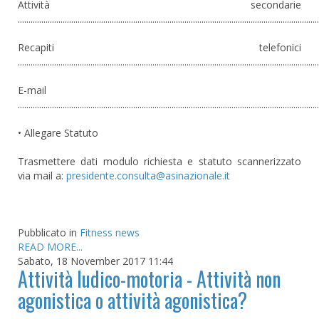
Attività secondarie
.............................................................................................................................................
Recapiti telefonici
.............................................................................................................................................
E-mail
.............................................................................................................................................
• Allegare Statuto
Trasmettere dati modulo richiesta e statuto scannerizzato
via mail a:
Pubblicato in
Fitness news
READ MORE...
Sabato, 18 November 2017 11:44
Attività ludico-motoria - Attività non
agonistica o attività agonistica?