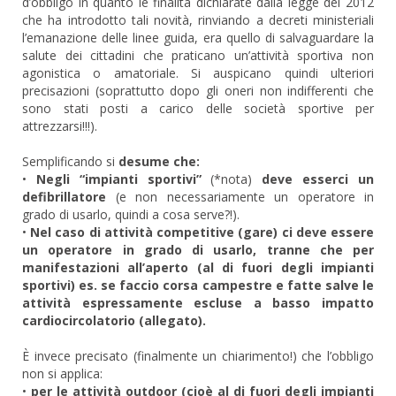
d’obbligo in quanto le finalità dichiarate dalla legge del 2012
che ha introdotto tali novità, rinviando a decreti ministeriali
l’emanazione delle linee guida, era quello di salvaguardare la
salute dei cittadini che praticano un’attività sportiva non
agonistica o amatoriale. Si auspicano quindi ulteriori
precisazioni (soprattutto dopo gli oneri non indifferenti che
sono stati posti a carico delle società sportive per
attrezzarsi!!!).
Semplificando si
desume che:
•
Negli “impianti sportivi”
(*nota)
deve esserci un
defibrillatore
(e non necessariamente un operatore in
grado di usarlo, quindi a cosa serve?!).
•
Nel caso di attività competitive (gare) ci deve essere
un operatore in grado di usarlo, tranne che per
manifestazioni all’aperto (al di fuori degli impianti
sportivi) es. se faccio corsa campestre e fatte salve le
attività espressamente escluse a basso impatto
cardiocircolatorio (allegato).
È invece precisato (finalmente un chiarimento!) che l’obbligo
non si applica:
•
per le attività outdoor (cioè al di fuori degli impianti