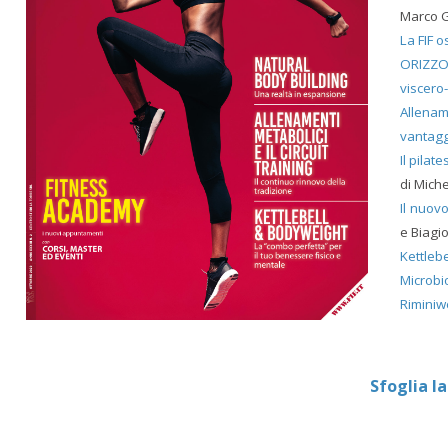
Marco G
La FIF 
ORIZZO
viscero
Allenam
vantagg
Il pilat
di Mich
Il nuovo
e Biagi
Kettleb
Microbio
Riminiw
Sfoglia la