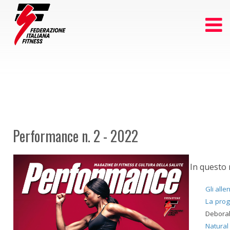
Performance n. 2 - 2022
In questo
Gli alle
La prog
Debora
Natural