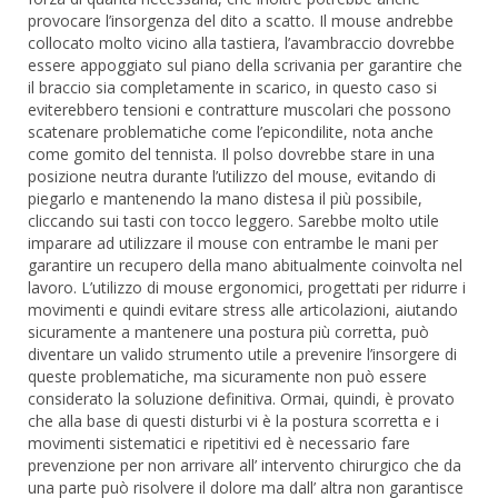
provocare l’insorgenza del dito a scatto. Il mouse andrebbe
collocato molto vicino alla tastiera, l’avambraccio dovrebbe
essere appoggiato sul piano della scrivania per garantire che
il braccio sia completamente in scarico, in questo caso si
eviterebbero tensioni e contratture muscolari che possono
scatenare problematiche come l’epicondilite, nota anche
come gomito del tennista. Il polso dovrebbe stare in una
posizione neutra durante l’utilizzo del mouse, evitando di
piegarlo e mantenendo la mano distesa il più possibile,
cliccando sui tasti con tocco leggero. Sarebbe molto utile
imparare ad utilizzare il mouse con entrambe le mani per
garantire un recupero della mano abitualmente coinvolta nel
lavoro. L’utilizzo di mouse ergonomici, progettati per ridurre i
movimenti e quindi evitare stress alle articolazioni, aiutando
sicuramente a mantenere una postura più corretta, può
diventare un valido strumento utile a prevenire l’insorgere di
queste problematiche, ma sicuramente non può essere
considerato la soluzione definitiva. Ormai, quindi, è provato
che alla base di questi disturbi vi è la postura scorretta e i
movimenti sistematici e ripetitivi ed è necessario fare
prevenzione per non arrivare all’ intervento chirurgico che da
una parte può risolvere il dolore ma dall’ altra non garantisce