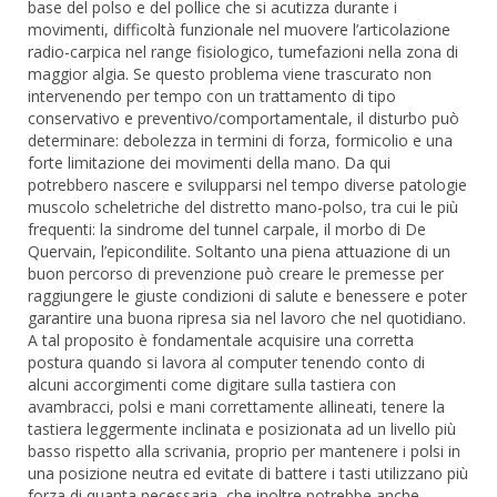
base del polso e del pollice che si acutizza durante i
movimenti, difficoltà funzionale nel muovere l’articolazione
radio-carpica nel range fisiologico, tumefazioni nella zona di
maggior algia. Se questo problema viene trascurato non
intervenendo per tempo con un trattamento di tipo
conservativo e preventivo/comportamentale, il disturbo può
determinare: debolezza in termini di forza, formicolio e una
forte limitazione dei movimenti della mano. Da qui
potrebbero nascere e svilupparsi nel tempo diverse patologie
muscolo scheletriche del distretto mano-polso, tra cui le più
frequenti: la sindrome del tunnel carpale, il morbo di De
Quervain, l’epicondilite. Soltanto una piena attuazione di un
buon percorso di prevenzione può creare le premesse per
raggiungere le giuste condizioni di salute e benessere e poter
garantire una buona ripresa sia nel lavoro che nel quotidiano.
A tal proposito è fondamentale acquisire una corretta
postura quando si lavora al computer tenendo conto di
alcuni accorgimenti come digitare sulla tastiera con
avambracci, polsi e mani correttamente allineati, tenere la
tastiera leggermente inclinata e posizionata ad un livello più
basso rispetto alla scrivania, proprio per mantenere i polsi in
una posizione neutra ed evitate di battere i tasti utilizzano più
forza di quanta necessaria, che inoltre potrebbe anche