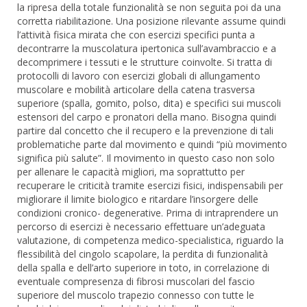
la ripresa della totale funzionalità se non seguita poi da una
corretta riabilitazione. Una posizione rilevante assume quindi
l’attività fisica mirata che con esercizi specifici punta a
decontrarre la muscolatura ipertonica sull’avambraccio e a
decomprimere i tessuti e le strutture coinvolte. Si tratta di
protocolli di lavoro con esercizi globali di allungamento
muscolare e mobilità articolare della catena trasversa
superiore (spalla, gomito, polso, dita) e specifici sui muscoli
estensori del carpo e pronatori della mano. Bisogna quindi
partire dal concetto che il recupero e la prevenzione di tali
problematiche parte dal movimento e quindi “più movimento
significa più salute”. Il movimento in questo caso non solo
per allenare le capacità migliori, ma soprattutto per
recuperare le criticità tramite esercizi fisici, indispensabili per
migliorare il limite biologico e ritardare l’insorgere delle
condizioni cronico- degenerative. Prima di intraprendere un
percorso di esercizi è necessario effettuare un’adeguata
valutazione, di competenza medico-specialistica, riguardo la
flessibilità del cingolo scapolare, la perdita di funzionalità
della spalla e dell’arto superiore in toto, in correlazione di
eventuale compresenza di fibrosi muscolari del fascio
superiore del muscolo trapezio connesso con tutte le