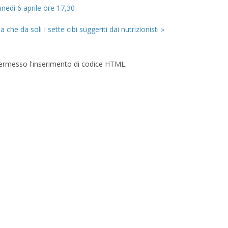
lunedì 6 aprile ore 17,30
a che da soli
I sette cibi suggeriti dai nutrizionisti »
è permesso l'inserimento di codice HTML.