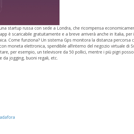
a una startup russa con sede a Londra, che ricompensa economicamen
 L’app è scaricabile gratuitamente e a breve arriverà anche in Italia, per
ronica. Come funziona? Un sistema Gps monitora la distanza percorsa 
n moneta elettronica, spendibile all’interno del negozio virtuale di S
are, per esempio, un televisore da 50 pollici, mentre i più pigri poss
e da jogging, buoni regali, etc.
padafora