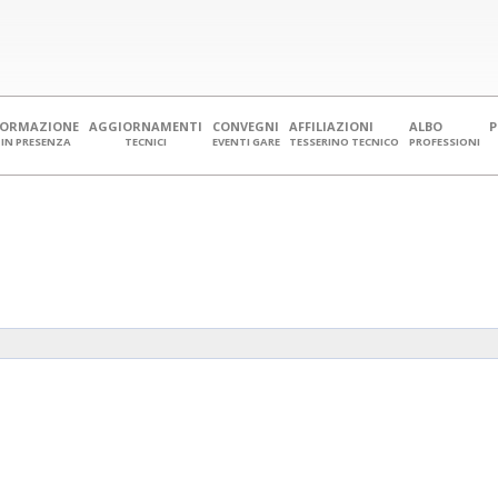
FORMAZIONE
AGGIORNAMENTI
CONVEGNI
AFFILIAZIONI
ALBO
IN PRESENZA
TECNICI
EVENTI GARE
TESSERINO TECNICO
PROFESSIONI