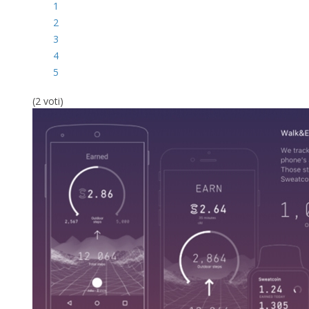
1
2
3
4
5
(2 voti)