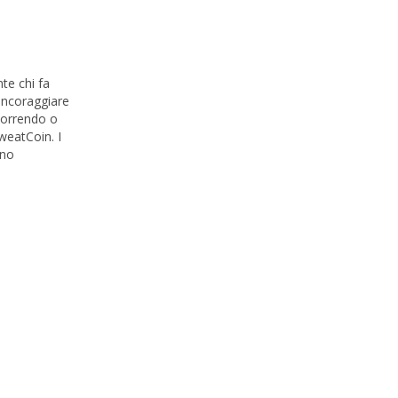
te chi fa
 incoraggiare
correndo o
weatCoin. I
ono