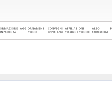
FORMAZIONE
AGGIORNAMENTI
CONVEGNI
AFFILIAZIONI
ALBO
IN PRESENZA
TECNICI
EVENTI GARE
TESSERINO TECNICO
PROFESSIONI