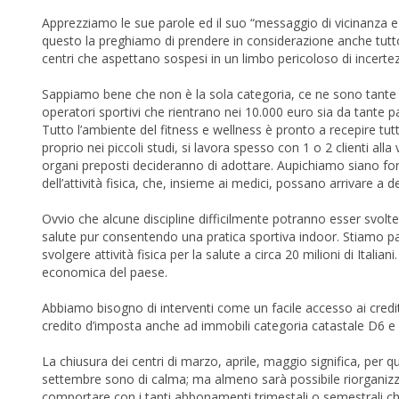
Apprezziamo le sue parole ed il suo “messaggio di vicinanza 
questo la preghiamo di prendere in considerazione anche tutto 
centri che aspettano sospesi in un limbo pericoloso di incerte
Sappiamo bene che non è la sola categoria, ce ne sono tante a
operatori sportivi che rientrano nei 10.000 euro sia da tante pa
Tutto l’ambiente del fitness e wellness è pronto a recepire tutt
proprio nei piccoli studi, si lavora spesso con 1 o 2 clienti al
organi preposti decideranno di adottare. Aupichiamo siano fo
dell’attività fisica, che, insieme ai medici, possano arrivare a
Ovvio che alcune discipline difficilmente potranno esser svol
salute pur consentendo una pratica sportiva indoor. Stiamo pa
svolgere attività fisica per la salute a circa 20 milioni di Itali
economica del paese.
Abbiamo bisogno di interventi come un facile accesso ai crediti,
credito d’imposta anche ad immobili categoria catastale D6 e
La chiusura dei centri di marzo, aprile, maggio significa, per
settembre sono di calma; ma almeno sarà possibile riorganizzars
comportare con i tanti abbonamenti trimestali o semestrali ch