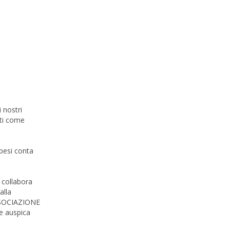
 nostri
ati come
pesi conta
 collabora
alla
ASSOCIAZIONE
e auspica