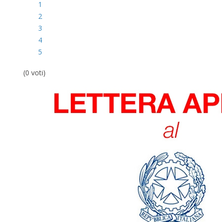
1
2
3
4
5
(0 voti)