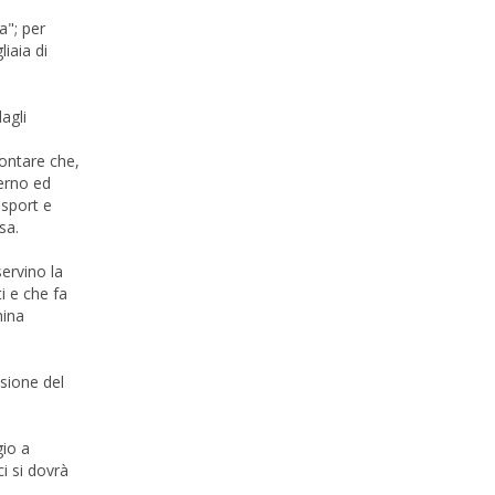
a"; per
iaia di
agli
contare che,
verno ed
 sport e
sa.
ervino la
i e che fa
hina
nsione del
gio a
i si dovrà