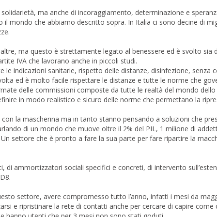
e solidarietà, ma anche di incoraggiamento, determinazione e speranz
il mondo che abbiamo descritto sopra. In Italia ci sono decine di migl
zze.
ltre, ma questo è strettamente legato al benessere ed è svolto sia d
rtite IVA che lavorano anche in piccoli studi.
e le indicazioni sanitarie, rispetto delle distanze, disinfezione, senza 
la volta ed è molto facile rispettare le distanze e tutte le norme che go
rmate delle commissioni composte da tutte le realtà del mondo dello
 definire in modo realistico e sicuro delle norme che permettano la ripre
te con la mascherina ma in tanto stanno pensando a soluzioni che pres
rlando di un mondo che muove oltre il 2% del PIL, 1 milione di addett
ani. Un settore che è pronto a fare la sua parte per fare ripartire la macc
 di ammortizzatori sociali specifici e concreti, di intervento sull’este
 D8.
 questo settore, avere compromesso tutto l’anno, infatti i mesi da mag
i e ripristinare la rete di contatti anche per cercare di capire come c
e hanno utenti che per 3 mesi non sono stati goduti.