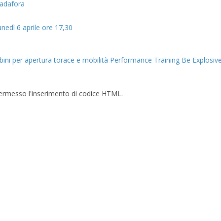
padafora
lunedì 6 aprile ore 17,30
ini per apertura torace e mobilità
Performance Training Be Explosive
è permesso l'inserimento di codice HTML.