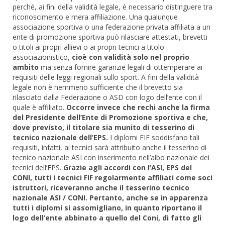
perché, ai fini della validità legale, è necessario distinguere tra
riconoscimento e mera affiliazione. Una qualunque
associazione sportiva o una federazione privata affiliata a un
ente di promozione sportiva può rilasciare attestati, brevetti
o titoli ai propri allievi o ai propri tecnici a titolo
associazionistico,
cioè con validità solo nel proprio
ambito
ma senza fornire garanzie legali di ottemperare ai
requisiti delle leggi regionali sullo sport. A fini della validità
legale non è nemmeno sufficiente che il brevetto sia
rilasciato dalla Federazione o ASD con logo dell’ente con il
quale è affiliato.
Occorre invece che rechi anche la firma
del Presidente dell’Ente di Promozione sportiva e che,
dove previsto, il titolare sia munito di tesserino di
tecnico nazionale dell’EPS.
I diplomi FIF soddisfano tali
requisiti, infatti, ai tecnici sarà attribuito anche il tesserino di
tecnico nazionale ASI con inserimento nell’albo nazionale dei
tecnici dell’EPS.
Grazie agli accordi con l’ASI, EPS del
CONI, tutti i tecnici FIF regolarmente affiliati come soci
istruttori, riceveranno anche il tesserino tecnico
nazionale ASI / CONI. Pertanto, anche se in apparenza
tutti i diplomi si assomigliano, in quanto riportano il
logo dell’ente abbinato a quello del Coni, di fatto gli