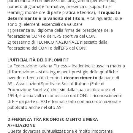
particolarità e completezza dei programmi (per esempio,
numero di giornate formative, presenza di supporto e-
learning, monte ore di parte pratica e teorica),
il requisito
determinante è la validità del titolo.
A tal riguardo, due
sono gli elementi essenziali da valutare:
1) presenza sul diploma della firma del presidente della
federazione CONI o dell’EPS sportiva del CONI
2) tesserino di TECNICO NAZIONALE rilasciato dalla
federazione del CONI e dall’EPS del CONI
L'UFFICIALITÀ DEI DIPLOMI FIF
La Federazione Italiana Fitness – leader indiscussa in materia
di formazione – si distingue per il prestigio delle qualifiche
avendo ottenuto da tempo il
riconoscimento
da parte di
ASI, Associazioni Sportive e Sociali Italiane (Ente di
Promozione Sportiva) che, sin dalla sua costituzione nel
1994, è a sua volta riconosciuto dal CONI. Il riconoscimento
di FIF da parte di ASI è formalizzato con accordo nazionale
pubblicato anche nel sito ASI.
DIFFERENZA TRA RICONOSCIMENTO E MERA
AFFILIAZIONE
Questa doverosa puntualizzazione è molto importante