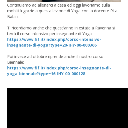
Continuiamo ad allenarci a casa ed oggi lavoriamo sulla
mobilità grazie a questa lezione di Yoga con la docente Rita
Babini.⁣⁣
Ti ricordiamo anche che quest'anno in estate a Ravenna si
terrà il corso intensivo per insegnante di Yoga:
https://www.fif.it/index.php/corso-intensivo-
insegnante-di-yoga?type=20-IHY-00-000366
Poi invece ad ottobre riprende anche il nostro corso
Biennale:
https://www.fif.it/index.php/corso-insegnante-di-
yoga-biennale?type=16-IHY-00-000128