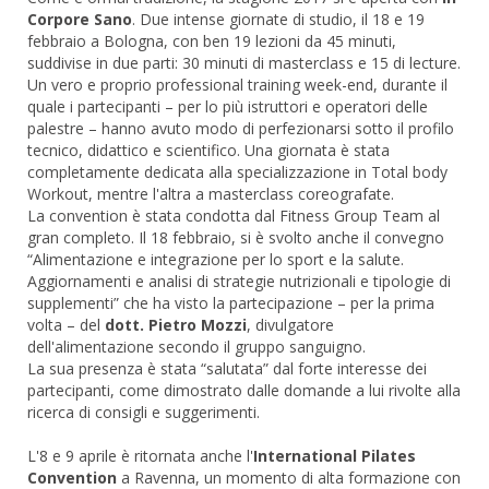
Corpore Sano
. Due intense giornate di studio, il 18 e 19
febbraio a Bologna, con ben 19 lezioni da 45 minuti,
suddivise in due parti: 30 minuti di masterclass e 15 di lecture.
Un vero e proprio professional training week-end, durante il
quale i partecipanti – per lo più istruttori e operatori delle
palestre – hanno avuto modo di perfezionarsi sotto il profilo
tecnico, didattico e scientifico. Una giornata è stata
completamente dedicata alla specializzazione in Total body
Workout, mentre l'altra a masterclass coreografate.
La convention è stata condotta dal Fitness Group Team al
gran completo. Il 18 febbraio, si è svolto anche il convegno
“Alimentazione e integrazione per lo sport e la salute.
Aggiornamenti e analisi di strategie nutrizionali e tipologie di
supplementi” che ha visto la partecipazione – per la prima
volta – del
dott. Pietro Mozzi
, divulgatore
dell'alimentazione secondo il gruppo sanguigno.
La sua presenza è stata “salutata” dal forte interesse dei
partecipanti, come dimostrato dalle domande a lui rivolte alla
ricerca di consigli e suggerimenti.
L'8 e 9 aprile è ritornata anche l'
International Pilates
Convention
a Ravenna, un momento di alta formazione con