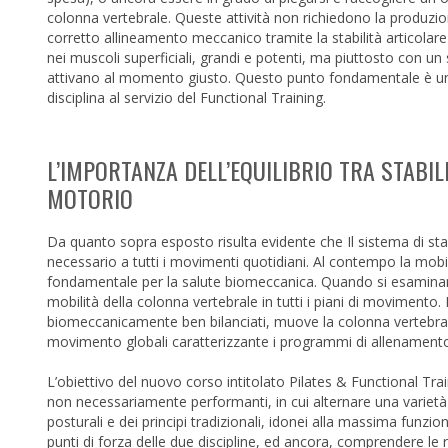
colonna vertebrale. Queste attività non richiedono la produzion
corretto allineamento meccanico tramite la stabilità articolar
nei muscoli superficiali, grandi e potenti, ma piuttosto con un 
attivano al momento giusto. Questo punto fondamentale è uno d
disciplina al servizio del Functional Training.
L’IMPORTANZA DELL’EQUILIBRIO TRA STABI
MOTORIO
Da quanto sopra esposto risulta evidente che Il sistema di st
necessario a tutti i movimenti quotidiani. Al contempo la mobili
fondamentale per la salute biomeccanica. Quando si esaminano
mobilità della colonna vertebrale in tutti i piani di movimento. 
biomeccanicamente ben bilanciati, muove la colonna vertebrale s
movimento globali caratterizzante i programmi di allenamento
L’obiettivo del nuovo corso intitolato Pilates & Functional Trai
non necessariamente performanti, in cui alternare una varietà 
posturali e dei principi tradizionali, idonei alla massima funzio
punti di forza delle due discipline, ed ancora, comprendere le re