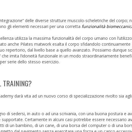
integrazione” delle diverse strutture muscolo-scheletriche del corpo; n
sono gli elementi necessari per una corretta
funzionalità biomeccanic
cellenza utilizza la massima funzionalità del corpo umano con l’utilizzo
inato anche Pilates matwork esalta il corpo sfidandolo continuamente
el suo repertorio, dal livello base a quello avanzato. Possiamo dunque 
o” che imita l’idoneità funzionale in un modo straordinariamente benef
per serie dello stesso esercizio.
L TRAINING?
demy darà vita ad un nuovo corso di specializzazione rivolto sia agli 
gno di sedersi, in auto o ad una scrivania, con una buona postura e av
te supportate. Certamente in alcuni casi potrebbe essere necessario av
ratti di un bambino, di un cane, di una borsa del computer o di una bor
oggetto dal pavimento senza esercitare una forza e un carico eccessiv