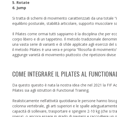
5. Rotate
6. Jump
Si tratta di schemi di movimento caratterizzati da una totale “
equilibrio posturale, stabilità articolare, supporto muscolare 
Il Pilates come ormai tutti sappiamo è la disciplina che per ec
corpo libero e di un tappetino. Il metodo tradizionale denom
una vasta serie di varianti e di sfide applicate agli esercizi d
il metodo Pilates è una vera e propria “filosofia di moviment
aggiunge varietà di movimento piuttosto che ripetizioni divise 
COME INTEGRARE IL PILATES AL FUNCTIONA
Da questo quesito è nata la nostra idea che nel 2021 la FIF Aca
Pilates sia agli istruttori di Functional Training.
Realisticamente nell’attività quotidiana le persone hanno biso
colonna vertebrale, gli arti superiori e le spalle adeguatamen
capacità di sollevare, trasportare e spingere 2-10 kg (che si t
spesa), o ancora essere in grado di piegarsi e raccogliere un 