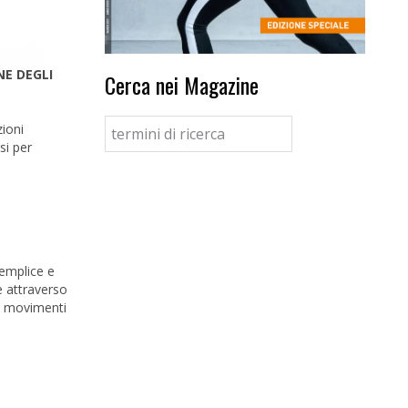
NE DEGLI
Cerca nei Magazine
zioni
si per
semplice e
e attraverso
 6 movimenti