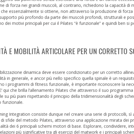
e di forza nei grandi muscoli, al contrario, richiedono la capacità di 
e che essenzialmente si ottiene, non attraverso la produzione di forz
supporto più profondo da parte dei muscoli profondi, strutturali e post
ei motivi principali per cui il Pilates “è funzionale” e quindi ben si
LITÀ E MOBILITÀ ARTICOLARE PER UN CORRETTO 
abilizzazione dinamica deve essere condizionato per un corretto alli
tà in generale, e ancor più nello specifico quella spinale è un requisit
 i programmi di fitness funzionale, è importante riconoscere la nece
E’ qui che brilla l’allenamento Pilates che attraverso il suo programma 
u più piani rispettando il principio della tridimensionalità degli sche
 funzionale.
ning Integration consiste dunque nel creare una serie di protocolli, sì 
di sfide del metodo Pilates, attraverso una applicazione mirata dei pr
nalità dei 6 principali schemi motori di base. Esplorare, condividere, int
lazioni più significative tra gli esercizi del matwork e i principali sche