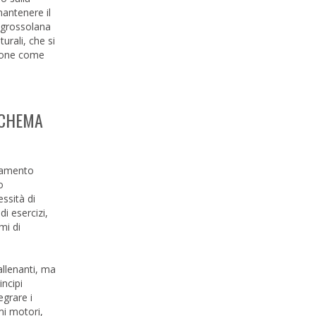
mantenere il
a grossolana
urali, che si
 pone come
SCHEMA
neamento
o
ssità di
di esercizi,
mi di
allenanti, ma
incipi
egrare i
mi motori,