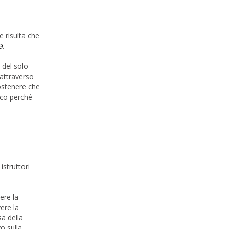
e risulta che
a
.
 del solo
 attraverso
sostenere che
ico perché
istruttori
ere la
ere la
sa della
o sulla