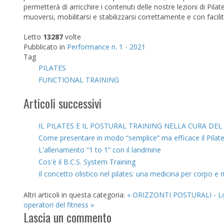
permetterà di arricchire i contenuti delle nostre lezioni di Pilat
muoversi, mobilitarsi e stabilizzarsi correttamente e con facilità
Letto
13287
volte
Pubblicato in
Performance n. 1 - 2021
Tag
PILATES
FUNCTIONAL TRAINING
Articoli successivi
IL PILATES E IL POSTURAL TRAINING NELLA CURA DE
Come presentare in modo “semplice” ma efficace il Pilat
L'allenamento “1 to 1” con il landmine
Cos'è il B.C.S. System Training
Il concetto olistico nel pilates: una medicina per corpo e
Altri articoli in questa categoria:
« ORIZZONTI POSTURALI - Lo “
operatori del fitness »
Lascia un commento