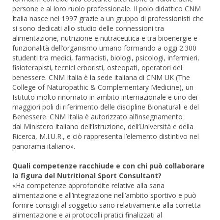
persone e al loro ruolo professionale. Il polo didattico CNM
Italia nasce nel 1997 grazie a un gruppo di professionisti che
si sono dedicati allo studio delle connessioni tra
alimentazione, nutrizione e nutraceutica e tra bioenergie e
funzionalità dell’organismo umano formando a oggi 2.300
studenti tra medici, farmacisti, biologi, psicologi, infermieri,
fisioterapisti, tecnici erboristi, osteopati, operatori del
benessere. CNM Italia è la sede italiana di CNM UK (The
College of Naturopathic & Complementary Medicine), un
Istituto molto rinomato in ambito internazionale e uno dei
maggiori poli di riferimento delle discipline Bionaturali e del
Benessere. CNM Italia è autorizzato all’insegnamento
dal Ministero italiano dell’Istruzione, dell’Università e della
Ricerca, M.I.U.R., e ciò rappresenta l’elemento distintivo nel
panorama italiano».
Quali competenze racchiude e con chi può collaborare
la figura del Nutritional Sport Consultant?
«Ha competenze approfondite relative alla sana
alimentazione e all’integrazione nell’ambito sportivo e può
fornire consigli al soggetto sano relativamente alla corretta
alimentazione e ai protocolli pratici finalizzati al