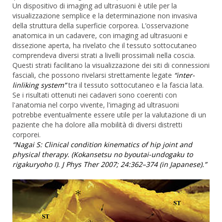
Un dispositivo di imaging ad ultrasuoni è utile per la
visualizzazione semplice e la determinazione non invasiva
della struttura della superficie corporea. L’osservazione
anatomica in un cadavere, con imaging ad ultrasuoni e
dissezione aperta, ha rivelato che il tessuto sottocutaneo
comprendeva diversi strati a livelli prossimali nella coscia.
Questi strati facilitano la visualizzazione dei siti di connessioni
fasciali, che possono rivelarsi strettamente legate
“inter-
linliking system”
tra il tessuto sottocutaneo e la fascia lata.
Se i risultati ottenuti nei cadaveri sono coerenti con
l'anatomia nel corpo vivente, l'imaging ad ultrasuoni
potrebbe eventualmente essere utile per la valutazione di un
paziente che ha dolore alla mobilità di diversi distretti
corporei.
“Nagai S: Clinical condition kinematics of hip joint and
physical therapy. (Kokansetsu no byoutai-undogaku to
rigakuryoho I). J Phys Ther 2007; 24:362–374 (in Japanese).”