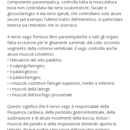
componente parasimpatica, controlla tutta la muscolatura
liscia non controllata dai nervi oculomotore, faciale e
glossofaringeo e dai nervi spinali, che controllano solo alcuni
visceri (ad esempio l'ultimo tratto dell'intestino). In particolare
innerva sia l'intestino che lo stomaco.
Il nervo vago fornisce fibre parasimpatiche a tutti gli organi,
fatta eccezione per le ghiandole surrenali, dal collo secondo
segmento della colonna vertebrale. Il vago controlla anche
alcuni muscoli scheletrici:
• l'elevatore del velo palatino;
• il salpingofaringeo;
• il palatoglosso;
• il palatofaringeo;
• i muscoli costrittori faringei superiore, medio e inferiore;
• i muscoli della laringe.
• i muscoli dell'esofago prossimale
Questo significa che il nervo vago è responsabile della
frequenza cardiaca, della peristalsi gastrointestinale, della
sudorazione e di alcuni movimenti della bocca, inclusi i
muscoli del parlato e della respirazione (tenendo aperta la
laringe). Riceve inoltre sensazioni dall'orecchio esterno