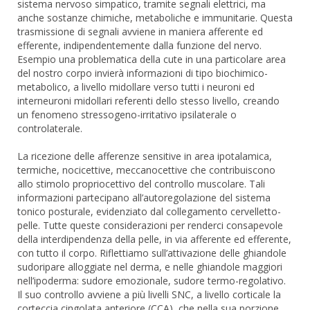
sistema nervoso simpatico, tramite segnali elettrici, ma
anche sostanze chimiche, metaboliche e immunitarie. Questa
trasmissione di segnali avviene in maniera afferente ed
efferente, indipendentemente dalla funzione del nervo.
Esempio una problematica della cute in una particolare area
del nostro corpo invierà informazioni di tipo biochimico-
metabolico, a livello midollare verso tutti i neuroni ed
interneuroni midollari referenti dello stesso livello, creando
un fenomeno stressogeno-irritativo ipsilaterale o
controlaterale.
La ricezione delle afferenze sensitive in area ipotalamica,
termiche, nocicettive, meccanocettive che contribuiscono
allo stimolo propriocettivo del controllo muscolare. Tali
informazioni partecipano all’autoregolazione del sistema
tonico posturale, evidenziato dal collegamento cervelletto-
pelle. Tutte queste considerazioni per renderci consapevole
della interdipendenza della pelle, in via afferente ed efferente,
con tutto il corpo. Riflettiamo sull’attivazione delle ghiandole
sudoripare alloggiate nel derma, e nelle ghiandole maggiori
nell’ipoderma: sudore emozionale, sudore termo-regolativo.
Il suo controllo avviene a più livelli SNC, a livello corticale la
corteccia cingolata anteriore (CCA), che nella sua porzione