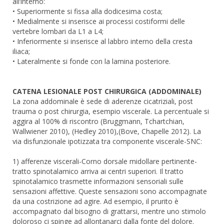
all’interno:
• Superiormente si fissa alla dodicesima costa;
• Medialmente si inserisce ai processi costiformi delle
vertebre lombari da L1 a L4;
• Inferiormente si inserisce al labbro interno della cresta
iliaca;
• Lateralmente si fonde con la lamina posteriore.
CATENA LESIONALE POST CHIRURGICA (ADDOMINALE)
La zona addominale è sede di aderenze cicatriziali, post
trauma o post chirurgia, esempio viscerale. La percentuale si
aggira al 100% di riscontro (Bruggmann, Tchartchian,
Wallwiener 2010), (Hedley 2010),(Bove, Chapelle 2012). La
via disfunzionale ipotizzata tra componente viscerale-SNC:
1) afferenze viscerali-Corno dorsale midollare pertinente-
tratto spinotalamico arriva ai centri superiori. Il tratto
spinotalamico trasmette informazioni sensoriali sulle
sensazioni affettive. Queste sensazioni sono accompagnate
da una costrizione ad agire. Ad esempio, il prurito è
accompagnato dal bisogno di grattarsi, mentre uno stimolo
doloroso ci spinge ad allontanarci dalla fonte del dolore.