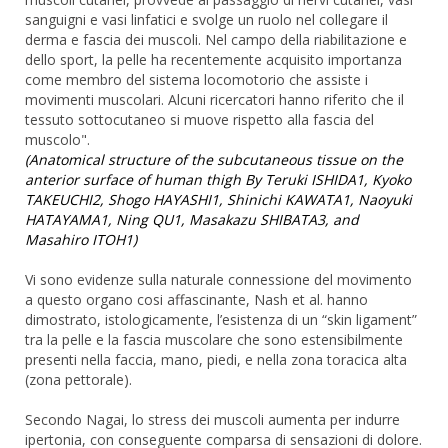
sanguigni e vasi linfatici e svolge un ruolo nel collegare il
derma e fascia dei muscoli. Nel campo della riabilitazione e
dello sport, la pelle ha recentemente acquisito importanza
come membro del sistema locomotorio che assiste i
movimenti muscolari. Alcuni ricercatori hanno riferito che il
tessuto sottocutaneo si muove rispetto alla fascia del
muscolo".
(Anatomical structure of the subcutaneous tissue on the
anterior surface of human thigh By Teruki ISHIDA1, Kyoko
TAKEUCHI2, Shogo HAYASHI1, Shinichi KAWATA1, Naoyuki
HATAYAMA1, Ning QU1, Masakazu SHIBATA3, and
Masahiro ITOH1)
Vi sono evidenze sulla naturale connessione del movimento
a questo organo cosi affascinante, Nash et al. hanno
dimostrato, istologicamente, l’esistenza di un “skin ligament”
tra la pelle e la fascia muscolare che sono estensibilmente
presenti nella faccia, mano, piedi, e nella zona toracica alta
(zona pettorale).
Secondo Nagai, lo stress dei muscoli aumenta per indurre
ipertonia, con conseguente comparsa di sensazioni di dolore.