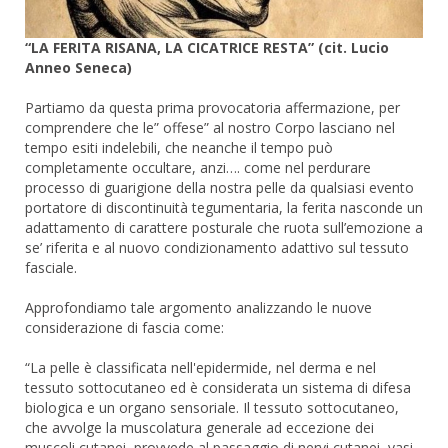
“LA FERITA RISANA, LA CICATRICE RESTA” (cit. Lucio
Anneo Seneca)
Partiamo da questa prima provocatoria affermazione, per
comprendere che le” offese” al nostro Corpo lasciano nel
tempo esiti indelebili, che neanche il tempo può
completamente occultare, anzi…. come nel perdurare
processo di guarigione della nostra pelle da qualsiasi evento
portatore di discontinuità tegumentaria, la ferita nasconde un
adattamento di carattere posturale che ruota sull’emozione a
se’ riferita e al nuovo condizionamento adattivo sul tessuto
fasciale.
Approfondiamo tale argomento analizzando le nuove
considerazione di fascia come:
“La pelle è classificata nell'epidermide, nel derma e nel
tessuto sottocutaneo ed è considerata un sistema di difesa
biologica e un organo sensoriale. Il tessuto sottocutaneo,
che avvolge la muscolatura generale ad eccezione dei
muscoli cutanei, provvede al passaggio di nervi cutanei, vasi