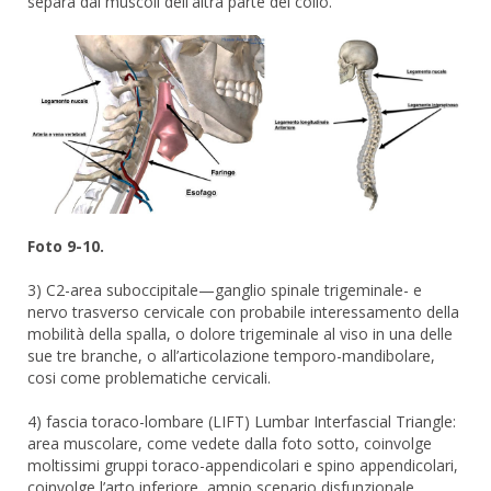
separa dai muscoli dell'altra parte del collo.
Foto 9-10.
3) C2-area suboccipitale—ganglio spinale trigeminale- e
nervo trasverso cervicale con probabile interessamento della
mobilità della spalla, o dolore trigeminale al viso in una delle
sue tre branche, o all’articolazione temporo-mandibolare,
cosi come problematiche cervicali.
4) fascia toraco-lombare (LIFT) Lumbar Interfascial Triangle:
area muscolare, come vedete dalla foto sotto, coinvolge
moltissimi gruppi toraco-appendicolari e spino appendicolari,
coinvolge l’arto inferiore, ampio scenario disfunzionale.