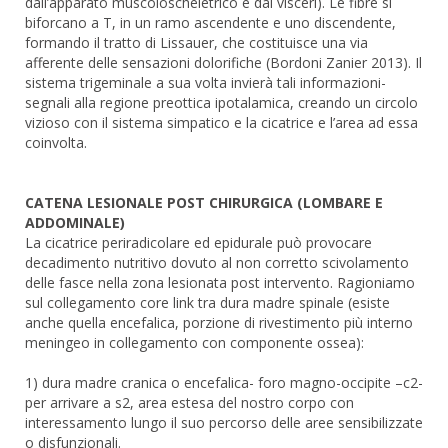
dall’apparato muscoloscheletrico e dai visceri). Le fibre si
biforcano a T, in un ramo ascendente e uno discendente,
formando il tratto di Lissauer, che costituisce una via
afferente delle sensazioni dolorifiche (Bordoni Zanier 2013). Il
sistema trigeminale a sua volta invierà tali informazioni-
segnali alla regione preottica ipotalamica, creando un circolo
vizioso con il sistema simpatico e la cicatrice e l’area ad essa
coinvolta.
CATENA LESIONALE POST CHIRURGICA (LOMBARE E
ADDOMINALE)
La cicatrice periradicolare ed epidurale può provocare
decadimento nutritivo dovuto al non corretto scivolamento
delle fasce nella zona lesionata post intervento. Ragioniamo
sul collegamento core link tra dura madre spinale (esiste
anche quella encefalica, porzione di rivestimento più interno
meningeo in collegamento con componente ossea):
1) dura madre cranica o encefalica- foro magno-occipite –c2-
per arrivare a s2, area estesa del nostro corpo con
interessamento lungo il suo percorso delle aree sensibilizzate
o disfunzionali.