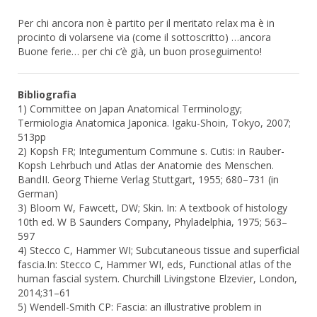
Per chi ancora non è partito per il meritato relax ma è in
procinto di volarsene via (come il sottoscritto) …ancora
Buone ferie… per chi c’è già, un buon proseguimento!
Bibliografia
1) Committee on Japan Anatomical Terminology;
Termiologia Anatomica Japonica. Igaku-Shoin, Tokyo, 2007;
513pp
2) Kopsh FR; Integumentum Commune s. Cutis: in Rauber-
Kopsh Lehrbuch und Atlas der Anatomie des Menschen.
BandII. Georg Thieme Verlag Stuttgart, 1955; 680–731 (in
German)
3) Bloom W, Fawcett, DW; Skin. In: A textbook of histology
10th ed. W B Saunders Company, Phyladelphia, 1975; 563–
597
4) Stecco C, Hammer WI; Subcutaneous tissue and superficial
fascia.In: Stecco C, Hammer WI, eds, Functional atlas of the
human fascial system. Churchill Livingstone Elzevier, London,
2014;31–61
5) Wendell-Smith CP: Fascia: an illustrative problem in