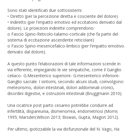
Sono stati identificati due sottosistemi:
• Diretto (per la percezione diretta e cosciente del dolore)
• Indiretto (per l'impatto emotivo ed eccitatorio derivato dal
dolore). Le proiezioni indirette comprendono:
o Fascio Spino-Reticolo-talamo-corticale (che fa parte del
sistema di eccitazione ascendente reticolare)
o Fascio Spino-mesencefalico-limbico (per l'impatto emotivo
derivato dal dolore).
A questo punto l’elaborazioni di tale informazioni scende in
via efferente, impiegando le vie simpatiche, come il Ganglio
celiaco- G.Mesenterico superiore- G.mesenterico inferiore-
Ganglio sacrale. I sintomi, secondo alcuni studi, coinvolgono:
meteorismo, dolori intestinali, dolori addominali cronici,
disordini digestivi, e ostruzioni intestinali (Bruggmann 2010).
Una cicatrice post parto cesareo potrebbe condurre ad
infertilità, dispareunia, dismenorrea, endometriosi (Morris
1995; Marsden;Wilson 2013; Biswas, Gupta, Magon 2012).
Per ultimo, ipotizzabile la via disfunzionale del N. Vago, Ha