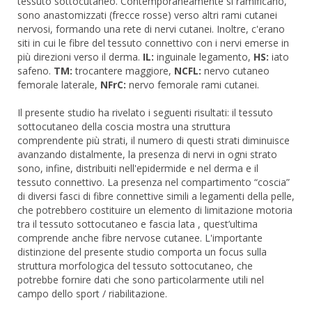
tessuto sottocutaneo. Contemporaneamente si ramificano,
sono anastomizzati (frecce rosse) verso altri rami cutanei
nervosi, formando una rete di nervi cutanei. Inoltre, c'erano
siti in cui le fibre del tessuto connettivo con i nervi emerse in
più direzioni verso il derma.
IL:
inguinale legamento,
HS:
iato
safeno.
TM:
trocantere maggiore,
NCFL:
nervo cutaneo
femorale laterale,
NFrC:
nervo femorale rami cutanei.
Il presente studio ha rivelato i seguenti risultati: il tessuto
sottocutaneo della coscia mostra una struttura
comprendente più strati, il numero di questi strati diminuisce
avanzando distalmente, la presenza di nervi in ogni strato
sono, infine, distribuiti nell'epidermide e nel derma e il
tessuto connettivo. La presenza nel compartimento “coscia”
di diversi fasci di fibre connettive simili a legamenti della pelle,
che potrebbero costituire un elemento di limitazione motoria
tra il tessuto sottocutaneo e fascia lata , quest’ultima
comprende anche fibre nervose cutanee. L'importante
distinzione del presente studio comporta un focus sulla
struttura morfologica del tessuto sottocutaneo, che
potrebbe fornire dati che sono particolarmente utili nel
campo dello sport / riabilitazione.