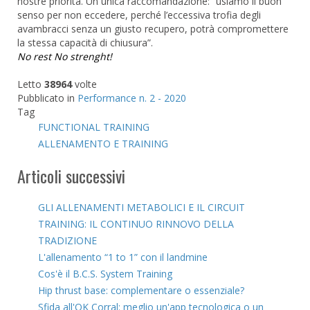
nostre priorità. Un unica raccomandazione: “usiamo il buon
senso per non eccedere, perché l’eccessiva trofia degli
avambracci senza un giusto recupero, potrà compromettere
la stessa capacità di chiusura”.
No rest No strenght!
Letto
38964
volte
Pubblicato in
Performance n. 2 - 2020
Tag
FUNCTIONAL TRAINING
ALLENAMENTO E TRAINING
Articoli successivi
GLI ALLENAMENTI METABOLICI E IL CIRCUIT
TRAINING: IL CONTINUO RINNOVO DELLA
TRADIZIONE
L'allenamento “1 to 1” con il landmine
Cos'è il B.C.S. System Training
Hip thrust base: complementare o essenziale?
Sfida all'OK Corral: meglio un'app tecnologica o un