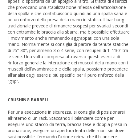
appesi o spostarsi da un appiglio all’altro. Si tratta di esercizi
che provocano una stabilizzazione riflessa dell’articolazione
della spalla e che contribuiscono quindi ad una spalla sana e
ad un rinforzo della presa della mano in statica. Il bar hang
tradizionale prevede di rimanere sospesi per svariati secondi
con entrambe le braccia alla sbarra, ma è possibile effettuare
il movimento anche rimanendo aggrappati con una sola
mano. Normalmente si consiglia di partire da tenute statiche
di 25”-30”, per almeno 3 o 4 serie, con recuperi di 1’-1’30” tra
le serie. Una volta compresa attraverso questi esercizi di
rinforzo generale la interazione dei muscoli della mano con i
muscoli dell’avambraccio e della spalla, possiamo procedere
all’analisi degli esercizi più specifici per il puro rinforzo della
“grip”.
CRUSHING BARBELL
Per una esecuzione in sicurezza, si consiglia di posizionarsi
all’interno di un rack. Staccando il bilanciere come per
eseguire uno stacco da terra, braccia tese e doppia presa in
pronazione, eseguire un apertura lenta delle mani sin dove
sarà possibile, fermando l’azione prima che il bilanciere