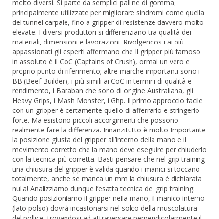
molto diversi. Si parte da semplici palline di gomma,
principalmente utilizzate per migliorare sindromi come quella
del tunnel carpale, fino a gripper di resistenze davvero molto
elevate. I diversi produttori si differenziano tra qualità dei
materiali, dimensioni e lavorazioni. Rivolgendos i ai più
appassionati gli esperti affermano che Il gripper più famoso
in assoluto è il CoC (Captains of Crush), ormai un vero e
proprio punto di riferimento; altre marche importanti sono i
BB (Beef Builder), i più simili ai CoC in termini di qualità e
rendimento, i Baraban che sono di origine Australiana, gli
Heavy Grips, i Mash Monster, i Ghp. Il primo approccio facile
con un gripper è certamente quello di afferrarlo e stringerlo
forte. Ma esistono piccoli accorgimenti che possono
realmente fare la differenza. Innanzitutto è molto Importante
la posizione giusta del gripper all’interno della mano e il
movimento corretto che la mano deve eseguire per chiuderlo
con la tecnica più corretta. Basti pensare che nel grip training
una chiusura del gripper è valida quando i manici si toccano
totalmente, anche se manca un mm la chiusura è dichiarata
nulla! Analizziamo dunque l’esatta tecnica del grip training.
Quando posizioniamo il gripper nella mano, il manico interno
(lato polso) dovrà incastonarsi nel solco della muscolatura
del pollice, trovandosi ad attraversare perpendicolarmente il