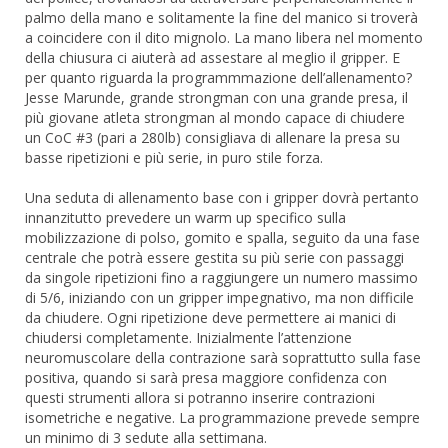
palmo della mano e solitamente la fine del manico si troverà
a coincidere con il dito mignolo. La mano libera nel momento
della chiusura ci aiuterà ad assestare al meglio il gripper. E
per quanto riguarda la programmmazione dell’allenamento?
Jesse Marunde, grande strongman con una grande presa, il
più giovane atleta strongman al mondo capace di chiudere
un CoC #3 (pari a 280lb) consigliava di allenare la presa su
basse ripetizioni e più serie, in puro stile forza.
Una seduta di allenamento base con i gripper dovrà pertanto
innanzitutto prevedere un warm up specifico sulla
mobilizzazione di polso, gomito e spalla, seguito da una fase
centrale che potrà essere gestita su più serie con passaggi
da singole ripetizioni fino a raggiungere un numero massimo
di 5/6, iniziando con un gripper impegnativo, ma non difficile
da chiudere. Ogni ripetizione deve permettere ai manici di
chiudersi completamente. Inizialmente l’attenzione
neuromuscolare della contrazione sarà soprattutto sulla fase
positiva, quando si sarà presa maggiore confidenza con
questi strumenti allora si potranno inserire contrazioni
isometriche e negative. La programmazione prevede sempre
un minimo di 3 sedute alla settimana.