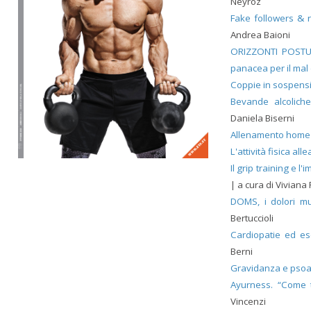
Neyroz
Fake followers & r
Andrea Baioni
ORIZZONTI POSTURA
panacea per il mal 
Coppie in sospens
Bevande alcoliche
Daniela Biserni
Allenamento home f
L'attività fisica al
Il grip training e 
| a cura di Viviana
DOMS, i dolori mu
Bertuccioli
Cardiopatie ed ese
Berni
Gravidanza e pso
Ayurness. “Come t
Vincenzi