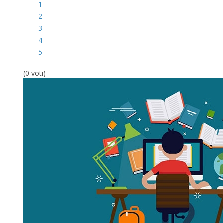
1
2
3
4
5
(0 voti)