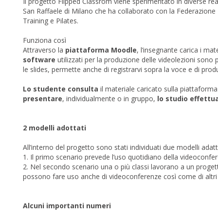
Il progetto Flipped Classrom viene sperimentato in diverse rea
San Raffaele di Milano che ha collaborato con la Federazione It
Training e Pilates.
Funziona così
Attraverso la
piattaforma Moodle
, l’insegnante carica i mat
software
utilizzati per la produzione delle videolezioni sono
le slides, permette anche di registrarvi sopra la voce e di prod
Lo studente consulta
il materiale caricato sulla piattaforma
presentare
, individualmente o in gruppo,
lo studio effettu
2 modelli adottati
All’interno del progetto sono stati individuati due modelli adattab
1. Il primo scenario prevede l’uso quotidiano della videoconfere
2. Nel secondo scenario una o più classi lavorano a un progett
possono fare uso anche di videoconferenze così come di altri s
Alcuni importanti numeri