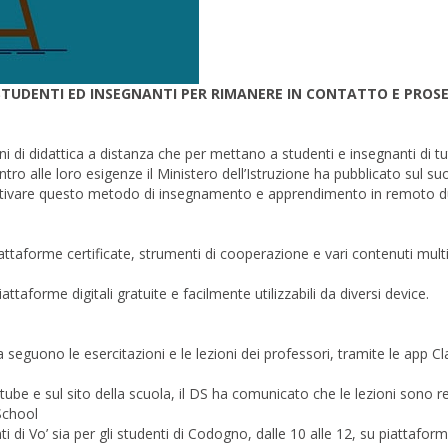
I STUDENTI ED INSEGNANTI PER RIMANERE IN CONTATTO E PROS
di didattica a distanza che per mettano a studenti e insegnanti di tutt
ro alle loro esigenze il Ministero dell’Istruzione ha pubblicato sul suo
 attivare questo metodo di insegnamento e apprendimento in remoto du
piattaforme certificate, strumenti di cooperazione e vari contenuti mult
attaforme digitali gratuite e facilmente utilizzabili da diversi device.
la seguono le esercitazioni e le lezioni dei professori, tramite le app 
utube e sul sito della scuola, il DS ha comunicato che le lezioni sono
School
i di Vo’ sia per gli studenti di Codogno, dalle 10 alle 12, su piattaform