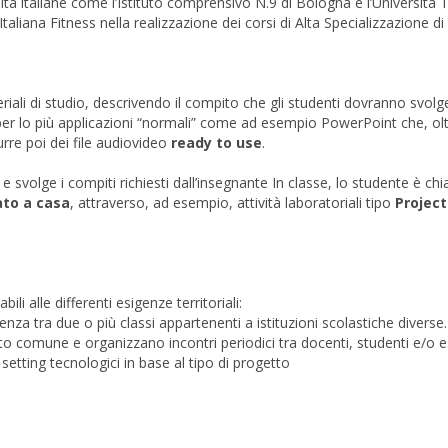
ltà italiane come l’Istituto comprensivo N.9 di Bologna e l’Università
aliana Fitness nella realizzazione dei corsi di Alta Specializzazione di
eriali di studio, descrivendo il compito che gli studenti dovranno svolge
 per lo più applicazioni “normali” come ad esempio PowerPoint che, ol
urre poi dei file audiovideo
ready to use
.
 e svolge i compiti richiesti dall’insegnante In classe, lo studente è c
ato a casa
, attraverso, ad esempio, attività laboratoriali tipo
Projec
ili alle differenti esigenze territoriali:
nza tra due o più classi appartenenti a istituzioni scolastiche diverse.
o comune e organizzano incontri periodici tra docenti, studenti e/o e
etting tecnologici in base al tipo di progetto