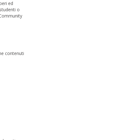
beri ed
 studenti o
g Community
ome contenuti