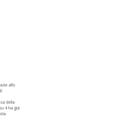
azie allo
i.
ssa della
su 4 ha già
sola