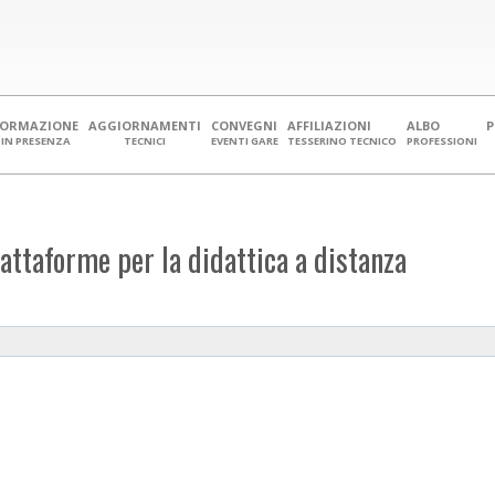
FORMAZIONE
AGGIORNAMENTI
CONVEGNI
AFFILIAZIONI
ALBO
IN PRESENZA
TECNICI
EVENTI GARE
TESSERINO TECNICO
PROFESSIONI
iattaforme per la didattica a distanza