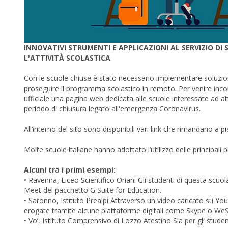
INNOVATIVI STRUMENTI E APPLICAZIONI AL SERVIZIO D
L'ATTIVITÀ SCOLASTICA
Con le scuole chiuse è stato necessario implementare soluzioni 
proseguire il programma scolastico in remoto. Per venire incont
ufficiale una pagina web dedicata alle scuole interessate ad
periodo di chiusura legato all'emergenza Coronavirus.
All’interno del sito sono disponibili vari link che rimandano a 
Molte scuole italiane hanno adottato l’utilizzo delle principali pi
Alcuni tra i primi esempi:
• Ravenna, Liceo Scientifico Oriani Gli studenti di questa scuo
Meet del pacchetto G Suite for Education.
• Saronno, Istituto Prealpi Attraverso un video caricato su Yo
erogate tramite alcune piattaforme digitali come Skype o We
• Vo’, Istituto Comprensivo di Lozzo Atestino Sia per gli student