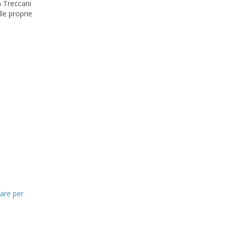
a Treccani
lle proprie
are per