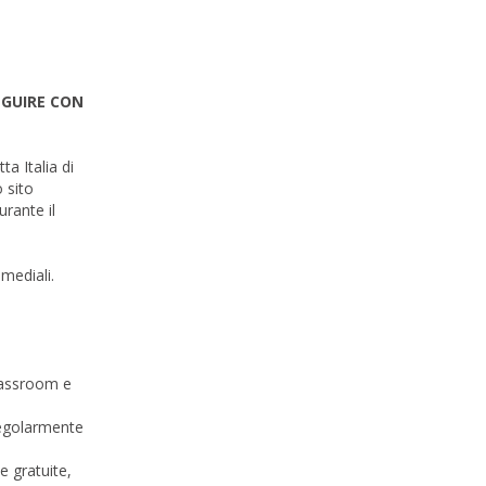
EGUIRE CON
a Italia di
 sito
rante il
imediali.
Classroom e
 regolarmente
e gratuite,