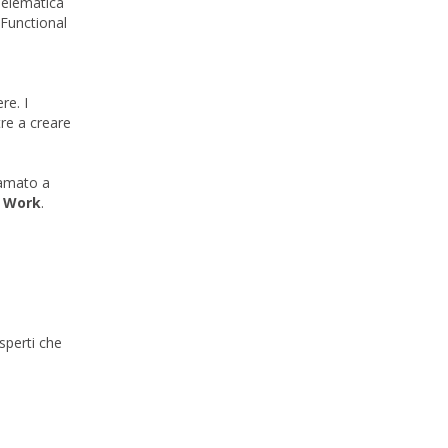
 Telematica
 Functional
re. I
tre a creare
hiamato a
t Work
.
sperti che