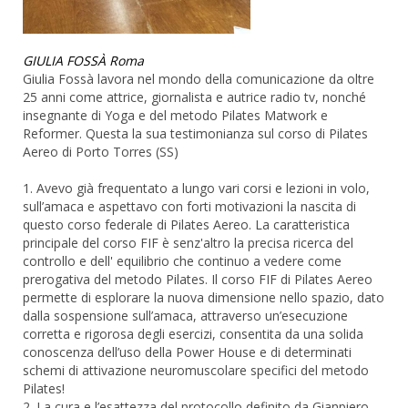
GIULIA FOSSÀ Roma
Giulia Fossà lavora nel mondo della comunicazione da oltre
25 anni come attrice, giornalista e autrice radio tv, nonché
insegnante di Yoga e del metodo Pilates Matwork e
Reformer. Questa la sua testimonianza sul corso di Pilates
Aereo di Porto Torres (SS)
1. Avevo già frequentato a lungo vari corsi e lezioni in volo,
sull’amaca e aspettavo con forti motivazioni la nascita di
questo corso federale di Pilates Aereo. La caratteristica
principale del corso FIF è senz'altro la precisa ricerca del
controllo e dell' equilibrio che continuo a vedere come
prerogativa del metodo Pilates. Il corso FIF di Pilates Aereo
permette di esplorare la nuova dimensione nello spazio, dato
dalla sospensione sull’amaca, attraverso un’esecuzione
corretta e rigorosa degli esercizi, consentita da una solida
conoscenza dell’uso della Power House e di determinati
schemi di attivazione neuromuscolare specifici del metodo
Pilates!
2. La cura e l’esattezza del protocollo definito da Gianpiero