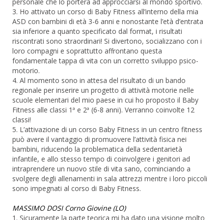
personale che lo porterà ad approcciarsi al mondo sportivo.
3. Ho attivato un corso di Baby Fitness all’interno della mia
ASD con bambini di età 3-6 anni e nonostante l’età d’entrata
sia inferiore a quanto specificato dal format, i risultati
riscontrati sono straordinari! Si divertono, socializzano con i
loro compagni e soprattutto affrontano questa
fondamentale tappa di vita con un corretto sviluppo psico-
motorio.
4. Al momento sono in attesa del risultato di un bando
regionale per inserire un progetto di attività motorie nelle
scuole elementari del mio paese in cui ho proposto il Baby
Fitness alle classi 1ª e 2ª (6-8 anni). Verranno coinvolte 12
classi!
5. L’attivazione di un corso Baby Fitness in un centro fitness
può avere il vantaggio di promuovere l’attività fisica nei
bambini, riducendo la problematica della sedentarietà
infantile, e allo stesso tempo di coinvolgere i genitori ad
intraprendere un nuovo stile di vita sano, cominciando a
svolgere degli allenamenti in sala attrezzi mentre i loro piccoli
sono impegnati al corso di Baby Fitness.
MASSIMO DOSI Corno Giovine (LO)
1. Sicuramente la parte teorica mi ha dato una visione molto