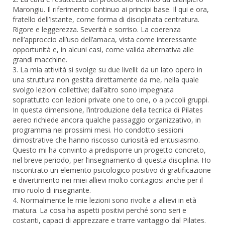
Marongiu. Il riferimento continuo ai principi base. Il qui e ora,
fratello dell’Istante, come forma di disciplinata centratura.
Rigore e leggerezza. Severità e sorriso. La coerenza
nell’approccio all’uso dell’amaca, vista come interessante
opportunità e, in alcuni casi, come valida alternativa alle
grandi macchine.
3. La mia attività si svolge su due livelli: da un lato opero in
una struttura non gestita direttamente da me, nella quale
svolgo lezioni collettive; dall’altro sono impegnata
soprattutto con lezioni private one to one, o a piccoli gruppi.
In questa dimensione, l’introduzione della tecnica di Pilates
aereo richiede ancora qualche passaggio organizzativo, in
programma nei prossimi mesi. Ho condotto sessioni
dimostrative che hanno riscosso curiosità ed entusiasmo.
Questo mi ha convinto a predisporre un progetto concreto,
nel breve periodo, per l’insegnamento di questa disciplina. Ho
riscontrato un elemento psicologico positivo di gratificazione
e divertimento nei miei allievi molto contagiosi anche per il
mio ruolo di insegnante.
4. Normalmente le mie lezioni sono rivolte a allievi in età
matura. La cosa ha aspetti positivi perché sono seri e
costanti, capaci di apprezzare e trarre vantaggio dal Pilates.