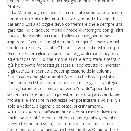
per crescere e migliorare nell'insegnamento del metodo
Pilates.
2. La Metodologia e la didattica utilizzate sono state vincenti
come sempre accade per tutti i corsi che ho fatto con FIF
dall'anno 2010 ad oggi e devo confermare che è sempre una
garanzia. Mi è piaciuto molto il modo di interagire con gli altri
corsisti, lo scambiarci i ruoli di allievo e insegnante, per
imparare a "vedere" meglio, a far "percepire" l'esercizio nel
modo corretto e a "sentire" bene il lavoro sul nostro corpo.
Gli esercizi somigliano a quelli con le grandi macchine, precisi
ed efficacissimi. E io che amo le sfide e amo stare a testa in
giù, ho trovato fantastici gli esercizi, soprattutto le inversioni,
e gli esercizi in scarico e decompressione della colonna.
3. A casa mia ho già montato l'amaca che ho acquistato a
fine corso e ci sto lavorando per trovare le giuste strategie
d'insegnamento, e la sera non vedo l'ora di "appendermi" e
lasciarmi cullare un po'! In palestra, mi sto organizzando per
montare le amache in sicurezza per poi iniziare a volare! Già
solo a vederle, eleganti e colorate, si ci innamora...
4. Il Pilates Aereo è affascinante e sembra molto divertente,
anche se in realtà è molto intenso e impegnativo, ma allo
stesso tempo una sfida, e per questo credo che attirerà
molte persone di ogni età, anche se neofite. Ognuno di noi