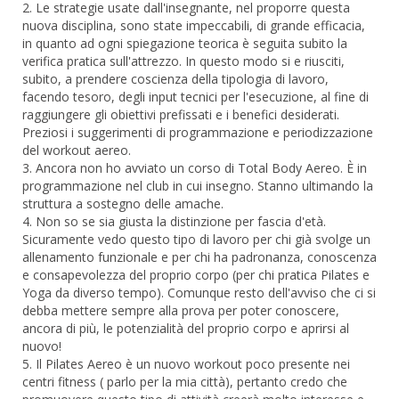
2. Le strategie usate dall'insegnante, nel proporre questa
nuova disciplina, sono state impeccabili, di grande efficacia,
in quanto ad ogni spiegazione teorica è seguita subito la
verifica pratica sull'attrezzo. In questo modo si e riusciti,
subito, a prendere coscienza della tipologia di lavoro,
facendo tesoro, degli input tecnici per l'esecuzione, al fine di
raggiungere gli obiettivi prefissati e i benefici desiderati.
Preziosi i suggerimenti di programmazione e periodizzazione
del workout aereo.
3. Ancora non ho avviato un corso di Total Body Aereo. È in
programmazione nel club in cui insegno. Stanno ultimando la
struttura a sostegno delle amache.
4. Non so se sia giusta la distinzione per fascia d'età.
Sicuramente vedo questo tipo di lavoro per chi già svolge un
allenamento funzionale e per chi ha padronanza, conoscenza
e consapevolezza del proprio corpo (per chi pratica Pilates e
Yoga da diverso tempo). Comunque resto dell'avviso che ci si
debba mettere sempre alla prova per poter conoscere,
ancora di più, le potenzialità del proprio corpo e aprirsi al
nuovo!
5. Il Pilates Aereo è un nuovo workout poco presente nei
centri fitness ( parlo per la mia città), pertanto credo che