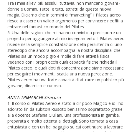
Tra i miei allievi più assidui, tuttavia, non mancano giovani -
donne e uomini. Tutte, e tutti, attratti da questa nuova
magia. Diciamo che in termini di “marketing” il Pilates aereo
riesce a essere un valido argomento per convincere neofiti a
entrare nel fantastico mondo del Pilates.
5. Una delle ragioni che mi hanno convinto a predisporre un
progetto per aggiungere al mio insegnamento il Pilates aereo
risiede nella semplice constatazione della persistenza di uno
stereotipo che ancora accompagna la nostra disciplina: che
Pilates sia un modo pigro e molle di fare attività fisica.
Vedendo con i propri occhi quali capacità fisiche richieda il
Pilates aereo, e quali doti di concentrazione siano necessarie
per eseguire i movimenti, scatta una nuova percezione.
Pilates aereo ha una forte capacità di attrarre un pubblico più
giovane, dinamico e curioso.
ANITA TRIMARCHI Siracusa
1. Il corso di Pilates Aereo è stato a dir poco Magico e io l'ho
adorato fin da subito!!! Riuscito benissimo soprattutto grazie
alla docente Stefania Giuliani, una professionista in gamba,
preparata e molto attenta ai dettagli. Sono tornata a casa
entusiasta e con un bel bagaglio su cui continuare a lavorare