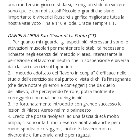
ama mettersi in gioco e sfidarsi, le migliori sfide da vincere
sono quelle con noi stessi! Piccole o grandi che siano,
l’importante è vincerle! Riuscirci significa migliorare tutta la
nostra vita! Voto Finale 110 e lode. Grazie sempre FIF.
DANIELA LIBRA San Giovanni La Punta (CT)
1. Per quanto mi riguarda, gli aspetti più interessanti sono le
attivazioni muscolari per mantenere le stabilità necessarie
richieste negli esercizi del metodo Pilates. Interessante la
percezione del lavoro in neutro che in sospensione è diversa
dai classici esercizi sul tappetino.
2. Il metodo adottato del "lavoro in coppia" è efficace nello
studio dell'esercizio sia dal punto di vista di chi fa l'insegnante
(che deve notare gli errori e correggerli) che da quello
dell'allievo, che percependo l'errore, potrà facilmente
correggerlo con qualche cueing in più.
3. Ho fortunatamente introdotto con grande successo le
lezioni di Pilates Aereo nel mio palinsesto
4. Credo che possa rivolgersi ad una fascia di età molto
ampia; ci sono infatti molti esercizi adattabili anche per i
meno sportivi o coraggiosi; inoltre è davvero molto
divertente e funzionale anche per ragazzi.