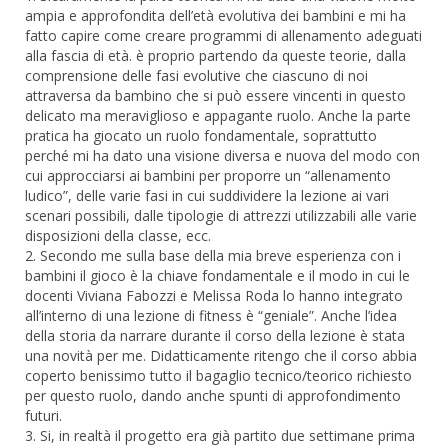
ampia e approfondita dell’età evolutiva dei bambini e mi ha
fatto capire come creare programmi di allenamento adeguati
alla fascia di età. è proprio partendo da queste teorie, dalla
comprensione delle fasi evolutive che ciascuno di noi
attraversa da bambino che si può essere vincenti in questo
delicato ma meraviglioso e appagante ruolo. Anche la parte
pratica ha giocato un ruolo fondamentale, soprattutto
perché mi ha dato una visione diversa e nuova del modo con
cui approcciarsi ai bambini per proporre un “allenamento
ludico”, delle varie fasi in cui suddividere la lezione ai vari
scenari possibili, dalle tipologie di attrezzi utilizzabili alle varie
disposizioni della classe, ecc.
2. Secondo me sulla base della mia breve esperienza con i
bambini il gioco è la chiave fondamentale e il modo in cui le
docenti Viviana Fabozzi e Melissa Roda lo hanno integrato
all’interno di una lezione di fitness è “geniale”. Anche l’idea
della storia da narrare durante il corso della lezione è stata
una novità per me. Didatticamente ritengo che il corso abbia
coperto benissimo tutto il bagaglio tecnico/teorico richiesto
per questo ruolo, dando anche spunti di approfondimento
futuri.
3. Si, in realtà il progetto era già partito due settimane prima