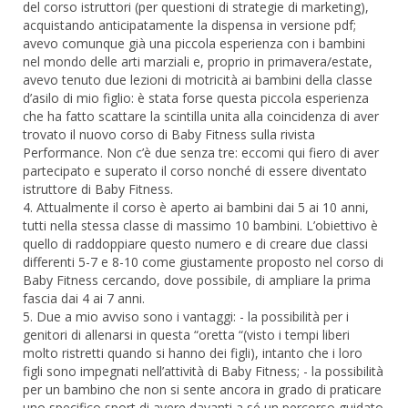
del corso istruttori (per questioni di strategie di marketing),
acquistando anticipatamente la dispensa in versione pdf;
avevo comunque già una piccola esperienza con i bambini
nel mondo delle arti marziali e, proprio in primavera/estate,
avevo tenuto due lezioni di motricità ai bambini della classe
d’asilo di mio figlio: è stata forse questa piccola esperienza
che ha fatto scattare la scintilla unita alla coincidenza di aver
trovato il nuovo corso di Baby Fitness sulla rivista
Performance. Non c’è due senza tre: eccomi qui fiero di aver
partecipato e superato il corso nonché di essere diventato
istruttore di Baby Fitness.
4. Attualmente il corso è aperto ai bambini dai 5 ai 10 anni,
tutti nella stessa classe di massimo 10 bambini. L’obiettivo è
quello di raddoppiare questo numero e di creare due classi
differenti 5-7 e 8-10 come giustamente proposto nel corso di
Baby Fitness cercando, dove possibile, di ampliare la prima
fascia dai 4 ai 7 anni.
5. Due a mio avviso sono i vantaggi: - la possibilità per i
genitori di allenarsi in questa “oretta “(visto i tempi liberi
molto ristretti quando si hanno dei figli), intanto che i loro
figli sono impegnati nell’attività di Baby Fitness; - la possibilità
per un bambino che non si sente ancora in grado di praticare
uno specifico sport di avere davanti a sé un percorso guidato