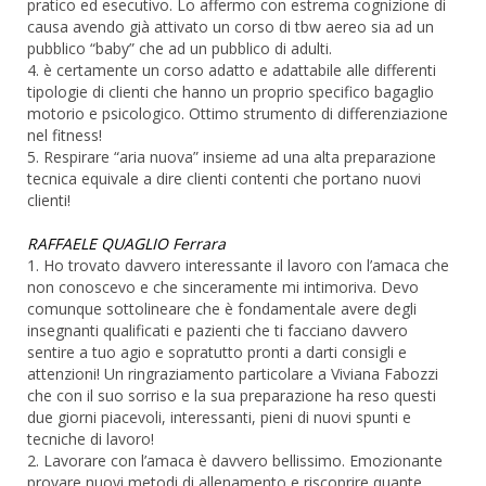
pratico ed esecutivo. Lo affermo con estrema cognizione di
causa avendo già attivato un corso di tbw aereo sia ad un
pubblico “baby” che ad un pubblico di adulti.
4. è certamente un corso adatto e adattabile alle differenti
tipologie di clienti che hanno un proprio specifico bagaglio
motorio e psicologico. Ottimo strumento di differenziazione
nel fitness!
5. Respirare “aria nuova” insieme ad una alta preparazione
tecnica equivale a dire clienti contenti che portano nuovi
clienti!
RAFFAELE QUAGLIO Ferrara
1. Ho trovato davvero interessante il lavoro con l’amaca che
non conoscevo e che sinceramente mi intimoriva. Devo
comunque sottolineare che è fondamentale avere degli
insegnanti qualificati e pazienti che ti facciano davvero
sentire a tuo agio e sopratutto pronti a darti consigli e
attenzioni! Un ringraziamento particolare a Viviana Fabozzi
che con il suo sorriso e la sua preparazione ha reso questi
due giorni piacevoli, interessanti, pieni di nuovi spunti e
tecniche di lavoro!
2. Lavorare con l’amaca è davvero bellissimo. Emozionante
provare nuovi metodi di allenamento e riscoprire quante