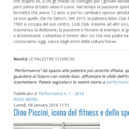
che stupirsi se, a chi gli chiede un consiglio per i giovani deside
però prima di tutto viene il cuore. Nel tempo la passione spor
bicicletta che avevo 12 anni, e poi ho cambiato spesso attività,
se non quello che ho fatto?». Nel 2015, la palestra Atlas Club è 
1983 si occupa del suo centro, Lodi Club, insieme ad altri soci,
trasmesso la dedizione, la passione e l’essere di esempio ai g
e di benessere. L’obiettivo è tenere ‘alto’ ciò che mio padre h
conosciamo oggi, nasce dagli errori della cultura fisica».
Novità
LE PALESTRE STORICHE
“Performance” dà spazio alle palestre più antiche d’Italia, qu
guardare al futuro con solide basi, affrontare le sfide dell’i
trasmettere. Potete segnalarci le vostre storie a
Pubblicato in
Performance n. 1 - 2018
READ MORE...
Lunedì, 08 January 2018 11:51
Dino Piccini, icona del fitness e dello sp