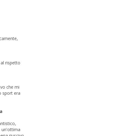
ncamente,
al rispetto
tivo che mi
o sport era
ra
ntistico,
a un'ottima
ppena riuscivo