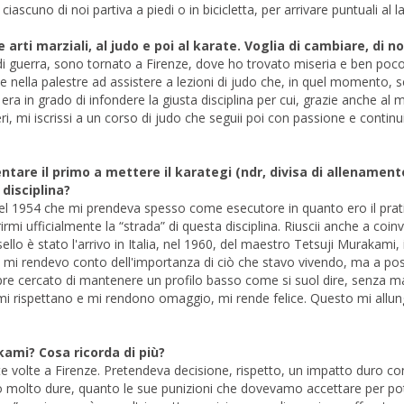
scuno di noi partiva a piedi o in bicicletta, per arrivare puntuali al la
arti marziali, al judo e poi al karate. Voglia di cambiare, di n
di guerra, sono tornato a Firenze, dove ho trovato miseria e ben poc
e nella palestre ad assistere a lezioni di judo che, in quel momento, 
era in grado di infondere la giusta disciplina per cui, grazie anche al 
 mi iscrissi a un corso di judo che seguii poi con passione e continui
ntare il primo a mettere il karategi (ndr, divisa di allenament
 disciplina?
nel 1954 che mi prendeva spesso come esecutore in quanto ero il prat
i ufficialmente la “strada” di questa disciplina. Riuscii anche a coin
ello è stato l'arrivo in Italia, nel 1960, del maestro Tetsuji Murakami, 
 mi rendevo conto dell'importanza di ciò che stavo vivendo, ma a post
pre cercato di mantenere un profilo basso come si suol dire, senza ma
, mi rispettano e mi rendono omaggio, mi rende felice. Questo mi allung
mi? Cosa ricorda di più?
te volte a Firenze. Pretendeva decisione, rispetto, un impatto duro 
ano molto dure, quanto le sue punizioni che dovevamo accettare per po