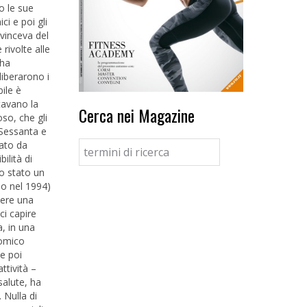
o le sue
ci e poi gli
vinceva del
rivolte alle
 ha
liberarono i
bile è
tavano la
Cerca nei Magazine
so, che gli
 Sessanta e
tato da
ilità di
do stato un
so nel 1994)
dere una
ci capire
a, in una
nomico
e poi
ttività –
salute, ha
 Nulla di