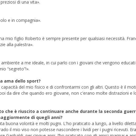
reziosi di una vita».
solo e in compagnia».
a mio figlio Roberto è sempre presente per qualsiasi necessità. Fra
ie alla palestra».
ambiente a me ideale, in cui parlo con i giovani che vengono educati 
io “segreto”!».
sa ama dello sport?
capacità del mio fisico e di confrontarmi con gli altri. Questo è il mo
 poi da dire che quando ero giovane, non c'erano molte distrazioni e l
ato che è riuscito a continuare anche durante la seconda guer
 maggiormente di quegli anni?
ta buona volontà e molti pugni. L'ho praticato a lungo, a livello diletta
ado il mio viso non potesse nascondere i lividi per i pugni ricevuti. Er
atore Garibaldi, per cinque anni, l’ho praticato con gli amici marinai e a