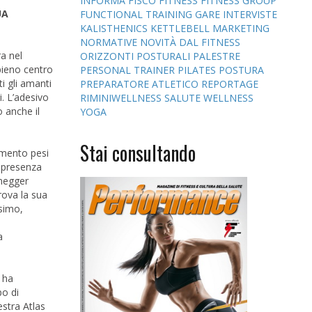
INFORMA
FISCO
FITNESS
FITNESS GROUP
UA
FUNCTIONAL TRAINING
GARE
INTERVISTE
KALISTHENICS
KETTLEBELL
MARKETING
NORMATIVE
NOVITÀ DAL FITNESS
ra nel
ORIZZONTI POSTURALI
PALESTRE
pieno centro
PERSONAL TRAINER
PILATES
POSTURA
ti gli amanti
PREPARATORE ATLETICO
REPORTAGE
i. L’adesivo
RIMINIWELLNESS
SALUTE
WELLNESS
o anche il
YOGA
Stai consultando
vamento pesi
a presenza
enegger
rova la sua
ssimo,
a
 ha
po di
estra Atlas