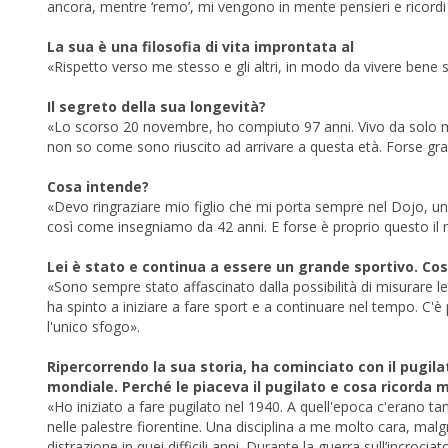
ancora, mentre ‘remo’, mi vengono in mente pensieri e ricordi p
La sua è una filosofia di vita improntata al
«Rispetto verso me stesso e gli altri, in modo da vivere bene 
Il segreto della sua longevità?
«Lo scorso 20 novembre, ho compiuto 97 anni. Vivo da solo m
non so come sono riuscito ad arrivare a questa età. Forse graz
Cosa intende?
«Devo ringraziare mio figlio che mi porta sempre nel Dojo, un 
così come insegniamo da 42 anni. E forse è proprio questo il m
Lei è stato e continua a essere un grande sportivo. Co
«Sono sempre stato affascinato dalla possibilità di misurare le 
ha spinto a iniziare a fare sport e a continuare nel tempo. C'è
l'unico sfogo».
Ripercorrendo la sua storia, ha cominciato con il pugil
mondiale. Perché le piaceva il pugilato e cosa ricorda
«Ho iniziato a fare pugilato nel 1940. A quell'epoca c'erano tan
nelle palestre fiorentine. Una disciplina a me molto cara, malgr
distrazione in quei difficili anni. Durante la guerra sull’incroci