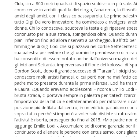
Club, circa 800 metri quadrati di spazio suddiviso in più sale. A
conoscenze in ambiti quali la dietologia, l’anatomia, la filosofia
amici degli amici, con il classico passaparola. Le prime pale
tutto Gigi. Da vero innovatore, ha cominciato a rivolgersi anch
donne. Chi lo conosceva, scuoteva la testa e gli ripeteva spesso
continuato per la sua strada, spingendosi oltre. Quando durante 
piani inferiori fino ad allora riservati a parcheggio, li affittò 
l’immagine di Gigi Lodi che si piazzava nel cortile Settecente
sua palestra per evitare che gli uomini le prendessero di mira
ha consentito di essere notato anche dall’universo magico del
gli inizi anni Settanta, imperversava il filone dei kolossal di 
Gordon Scott, dopo il grande successo di “Tarzan”. I bicipiti sc
conoscere molti artisti famosi, di cui però non ha mai fatto 
padre molto presente durante la prima infanzia, Lodi ha trasm
e Laura. «Quando eravamo adolescenti – ricorda Emilio Lodi 
brutta strada, ci portava sempre in palestra per ‘catechizzarci’ 
l’importanza della fatica e dell’allenamento per rafforzare il ca
posizione più defilata dal centro, in un edificio palladiano 
soprattutto perché si impuntò a voler sale distinte struttural
l’attività è risorta, proseguendo fino al 2015. «Mio padre non 
aggiunge Emilio Lodi -. Accumulare soldi come garanzia per il 
continuato ad allenare le persone con entusiasmo, consigliand