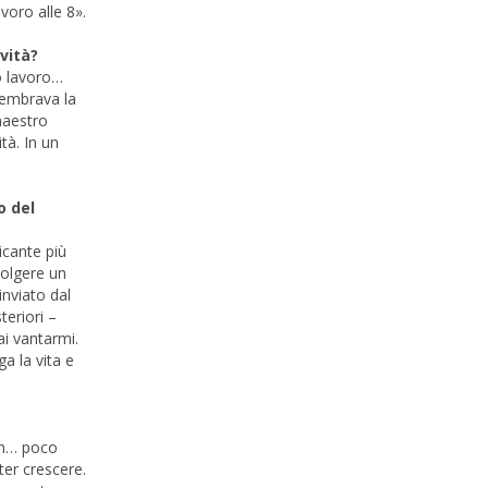
voro alle 8».
ovità?
o lavoro…
sembrava la
maestro
tà. In un
o del
icante più
volgere un
inviato dal
eriori –
i vantarmi.
a la vita e
con… poco
ter crescere.