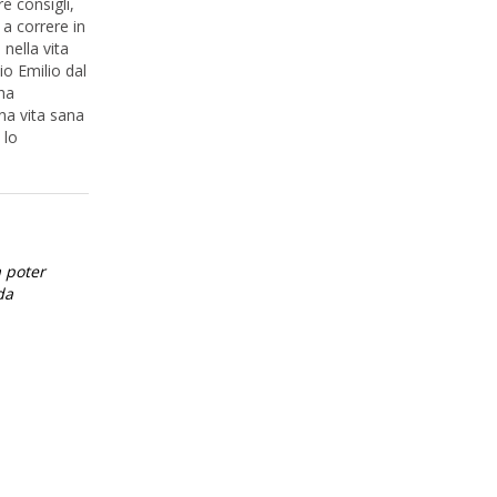
re consigli,
a correre in
 nella vita
io Emilio dal
 ha
na vita sana
 lo
a poter
da