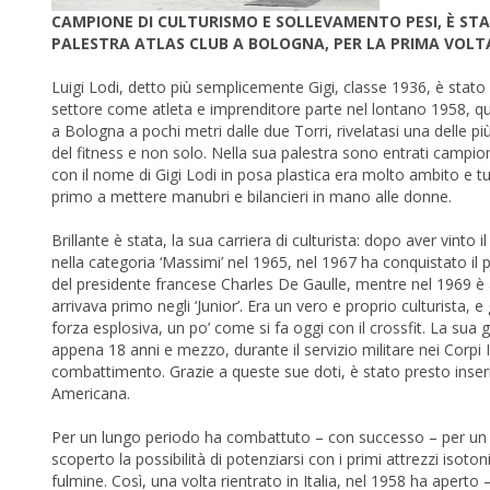
CAMPIONE DI CULTURISMO E SOLLEVAMENTO PESI, È STAT
PALESTRA ATLAS CLUB A BOLOGNA, PER LA PRIMA VOL
Luigi Lodi, detto più semplicemente Gigi, classe 1936, è stato un
settore come atleta e imprenditore parte nel lontano 1958, qu
a Bologna a pochi metri dalle due Torri, rivelatasi una delle più
del fitness e non solo. Nella sua palestra sono entrati campioni 
con il nome di Gigi Lodi in posa plastica era molto ambito e tut
primo a mettere manubri e bilancieri in mano alle donne.
Brillante è stata, la sua carriera di culturista: dopo aver vinto
nella categoria ‘Massimi’ nel 1965, nel 1967 ha conquistato il
del presidente francese Charles De Gaulle, mentre nel 1969 è
arrivava primo negli ‘Junior’. Era un vero e proprio culturista,
forza esplosiva, un po’ come si fa oggi con il crossfit. La su
appena 18 anni e mezzo, durante il servizio militare nei Corpi I
combattimento. Grazie a queste sue doti, è stato presto inseri
Americana.
Per un lungo periodo ha combattuto – con successo – per un co
scoperto la possibilità di potenziarsi con i primi attrezzi isotoni
fulmine. Così, una volta rientrato in Italia, nel 1958 ha aperto