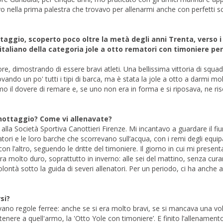
vo nella prima palestra che trovavo per allenarmi anche con perfetti s
taggio, scoperto poco oltre la metà degli anni Trenta, verso i 
italiano della categoria jole a otto rematori con timoniere per
re, dimostrando di essere bravi atleti. Una bellissima vittoria di squa
ando un po' tutti i tipi di barca, ma è stata la jole a otto a darmi mo
amo il dovere di remare e, se uno non era in forma e si riposava, ne r
nottaggio? Come vi allenavate?
lla Società Sportiva Canottieri Firenze. Mi incantavo a guardare il f
ri e le loro barche che scorrevano sull’acqua, con i remi degli equip
n l’altro, seguendo le dritte del timoniere. Il giorno in cui mi present
ra molto duro, soprattutto in inverno: alle sei del mattino, senza curar
ontà sotto la guida di severi allenatori. Per un periodo, ci ha anche 
si?
no regole ferree: anche se si era molto bravi, se si mancava una volt
rtenere a quell'armo, la 'Otto Yole con timoniere’. E finito l’allename