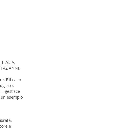
ITALIA,
 42 ANNI.
re. È il caso
ugilato,
 – gestisce
 è un esempio
ibrata,
tore e