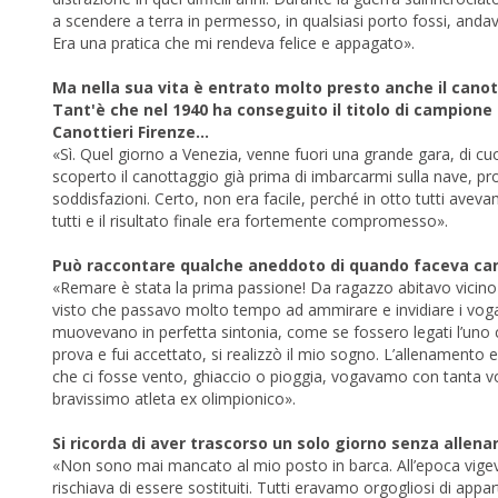
a scendere a terra in permesso, in qualsiasi porto fossi, anda
Era una pratica che mi rendeva felice e appagato».
Ma nella sua vita è entrato molto presto anche il canot
Tant'è che nel 1940 ha conseguito il titolo di campione 
Canottieri Firenze…
«Sì. Quel giorno a Venezia, venne fuori una grande gara, di cuo
scoperto il canottaggio già prima di imbarcarmi sulla nave, prov
soddisfazioni. Certo, non era facile, perché in otto tutti avev
tutti e il risultato finale era fortemente compromesso».
Può raccontare qualche aneddoto di quando faceva ca
«Remare è stata la prima passione! Da ragazzo abitavo vicino a
visto che passavo molto tempo ad ammirare e invidiare i vogato
muovevano in perfetta sintonia, come se fossero legati l’uno co
prova e fui accettato, si realizzò il mio sogno. L’allenamento e
che ci fosse vento, ghiaccio o pioggia, vogavamo con tanta vol
bravissimo atleta ex olimpionico».
Si ricorda di aver trascorso un solo giorno senza allenar
«Non sono mai mancato al mio posto in barca. All’epoca vigeva
rischiava di essere sostituiti. Tutti eravamo orgogliosi di appa