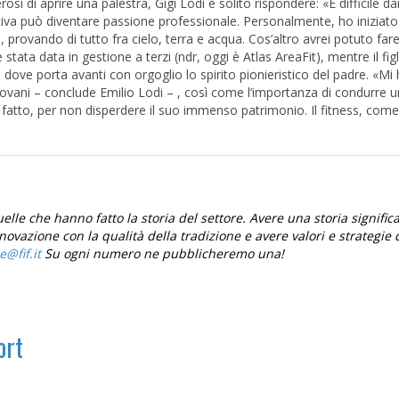
rosi di aprire una palestra, Gigi Lodi è solito rispondere: «È difficile da
tiva può diventare passione professionale. Personalmente, ho iniziato 
 provando di tutto fra cielo, terra e acqua. Cos’altro avrei potuto fare
stata data in gestione a terzi (ndr, oggi è Atlas AreaFit), mentre il figl
 dove porta avanti con orgoglio lo spirito pionieristico del padre. «Mi
iovani – conclude Emilio Lodi – , così come l’importanza di condurre u
a fatto, per non disperdere il suo immenso patrimonio. Il fitness, come
elle che hanno fatto la storia del settore. Avere una storia signific
nnovazione con la qualità della tradizione e avere valori e strategie 
Su ogni numero ne pubblicheremo una!
ort