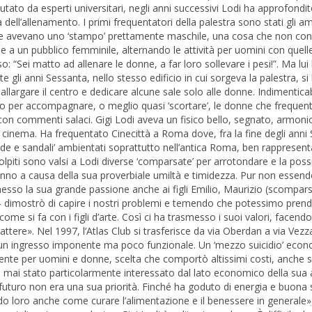
iutato da esperti universitari, negli anni successivi Lodi ha approfondit
 dell’allenamento. I primi frequentatori della palestra sono stati gli ami
stre avevano uno ‘stampo’ prettamente maschile, una cosa che non con
e a un pubblico femminile, alternando le attività per uomini con quelle 
: “Sei matto ad allenare le donne, a far loro sollevare i pesi!”. Ma lui
gli anni Sessanta, nello stesso edificio in cui sorgeva la palestra, si 
per allargare il centro e dedicare alcune sale solo alle donne. Indimentica
sco per accompagnare, o meglio quasi ‘scortare’, le donne che frequen
 con commenti salaci. Gigi Lodi aveva un fisico bello, segnato, armonio
 cinema. Ha frequentato Cinecittà a Roma dove, fra la fine degli anni
‘spade e sandali’ ambientati soprattutto nell’antica Roma, ben rappresen
olpiti sono valsi a Lodi diverse ‘comparsate’ per arrotondare e la possib
cenno a causa della sua proverbiale umiltà e timidezza. Pur non essen
esso la sua grande passione anche ai figli Emilio, Maurizio (scompar
– dimostrò di capire i nostri problemi e temendo che potessimo pren
come si fa con i figli d’arte. Così ci ha trasmesso i suoi valori, facendo
rattere». Nel 1997, l’Atlas Club si trasferisce da via Oberdan a via Vezz
con un ingresso imponente ma poco funzionale. Un ‘mezzo suicidio’ eco
mente per uomini e donne, scelta che comportò altissimi costi, anche s
è mai stato particolarmente interessato dal lato economico della sua a
futuro non era una sua priorità. Finché ha goduto di energia e buona 
o loro anche come curare l’alimentazione e il benessere in generale».