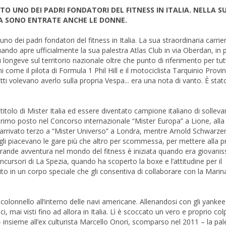
O UNO DEI PADRI FONDATORI DEL FITNESS IN ITALIA. NELLA S
TA SONO ENTRATE ANCHE LE DONNE.
o dei padri fondatori del fitness in Italia. La sua straordinaria carrie
ando apre ufficialmente la sua palestra Atlas Club in via Oberdan, in 
 longeve sul territorio nazionale oltre che punto di riferimento per tut
come il pilota di Formula 1 Phil Hill e il motociclista Tarquinio Provin
ti volevano averlo sulla propria Vespa... era una nota di vanto. È stat
 il titolo di Mister Italia ed essere diventato campione italiano di solle
 primo posto nel Concorso internazionale “Mister Europa” a Lione, all
 arrivato terzo a “Mister Universo” a Londra, mentre Arnold Schwarz
 e gli piacevano le gare più che altro per scommessa, per mettere alla p
a grande avventura nel mondo del fitness è iniziata quando era giovani
ncursori di La Spezia, quando ha scoperto la boxe e l’attitudine per il
to in un corpo speciale che gli consentiva di collaborare con la Marin
lonnello all’interno delle navi americane. Allenandosi con gli yankee
ci, mai visti fino ad allora in Italia. Lì è scoccato un vero e proprio col
 – insieme all’ex culturista Marcello Onori, scomparso nel 2011 – la pal