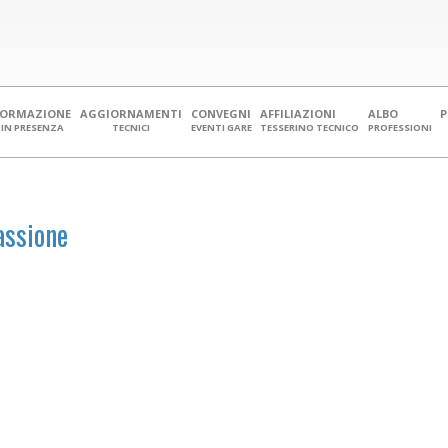
FORMAZIONE
AGGIORNAMENTI
CONVEGNI
AFFILIAZIONI
ALBO
IN PRESENZA
TECNICI
EVENTI GARE
TESSERINO TECNICO
PROFESSIONI
passione