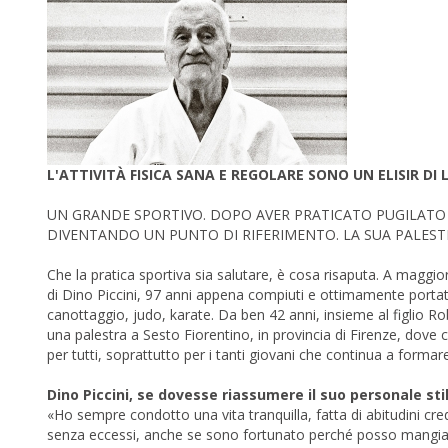
L'ATTIVITÀ FISICA SANA E REGOLARE SONO UN ELISIR DI L
UN GRANDE SPORTIVO. DOPO AVER PRATICATO PUGILATO E 
DIVENTANDO UN PUNTO DI RIFERIMENTO. LA SUA PALESTRA
Che la pratica sportiva sia salutare, è cosa risaputa. A maggior r
di Dino Piccini, 97 anni appena compiuti e ottimamente portati 
canottaggio, judo, karate. Da ben 42 anni, insieme al figlio 
una palestra a Sesto Fiorentino, in provincia di Firenze, dove
per tutti, soprattutto per i tanti giovani che continua a formare
Dino Piccini, se dovesse riassumere il suo personale stil
«Ho sempre condotto una vita tranquilla, fatta di abitudini cre
senza eccessi, anche se sono fortunato perché posso mangiare d