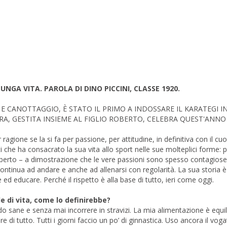
UNGA VITA. PAROLA DI DINO PICCINI, CLASSE 1920.
CANOTTAGGIO, È STATO IL PRIMO A INDOSSARE IL KARATEGI IN 
, GESTITA INSIEME AL FIGLIO ROBERTO, CELEBRA QUEST'ANNO I
agione se la si fa per passione, per attitudine, in definitiva con il cuo
che ha consacrato la sua vita allo sport nelle sue molteplici forme: p
Roberto – a dimostrazione che le vere passioni sono spesso contagiose
 continua ad andare e anche ad allenarsi con regolarità. La sua storia
 ed educare. Perché il rispetto è alla base di tutto, ieri come oggi.
e di vita, come lo definirebbe?
do sane e senza mai incorrere in stravizi. La mia alimentazione è equil
i tutto. Tutti i giorni faccio un po’ di ginnastica. Uso ancora il voga