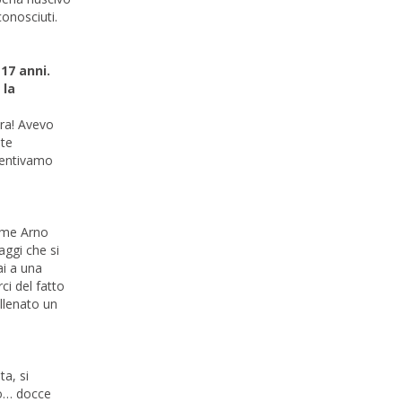
conosciuti.
17 anni.
 la
dra! Avevo
lte
isentivamo
iume Arno
aggi che si
ai a una
ci del fatto
allenato un
a, si
nto… docce