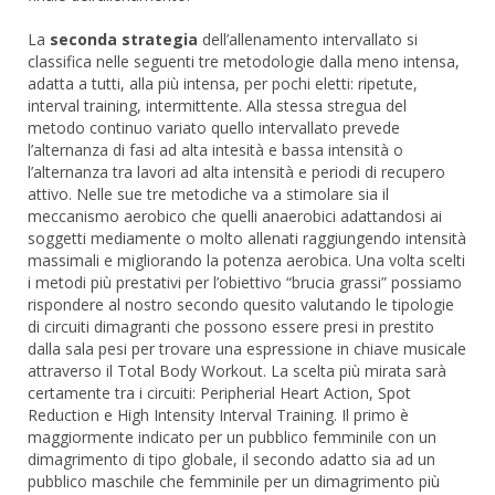
La
seconda strategia
dell’allenamento intervallato si
classifica nelle seguenti tre metodologie dalla meno intensa,
adatta a tutti, alla più intensa, per pochi eletti: ripetute,
interval training, intermittente. Alla stessa stregua del
metodo continuo variato quello intervallato prevede
l’alternanza di fasi ad alta intesità e bassa intensità o
l’alternanza tra lavori ad alta intensità e periodi di recupero
attivo. Nelle sue tre metodiche va a stimolare sia il
meccanismo aerobico che quelli anaerobici adattandosi ai
soggetti mediamente o molto allenati raggiungendo intensità
massimali e migliorando la potenza aerobica. Una volta scelti
i metodi più prestativi per l’obiettivo “brucia grassi” possiamo
rispondere al nostro secondo quesito valutando le tipologie
di circuiti dimagranti che possono essere presi in prestito
dalla sala pesi per trovare una espressione in chiave musicale
attraverso il Total Body Workout. La scelta più mirata sarà
certamente tra i circuiti: Peripherial Heart Action, Spot
Reduction e High Intensity Interval Training. Il primo è
maggiormente indicato per un pubblico femminile con un
dimagrimento di tipo globale, il secondo adatto sia ad un
pubblico maschile che femminile per un dimagrimento più