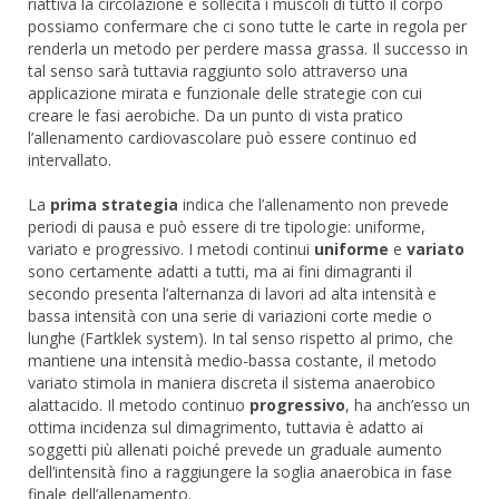
riattiva la circolazione e sollecita i muscoli di tutto il corpo
possiamo confermare che ci sono tutte le carte in regola per
renderla un metodo per perdere massa grassa. Il successo in
tal senso sarà tuttavia raggiunto solo attraverso una
applicazione mirata e funzionale delle strategie con cui
creare le fasi aerobiche. Da un punto di vista pratico
l’allenamento cardiovascolare può essere continuo ed
intervallato.
La
prima strategia
indica che l’allenamento non prevede
periodi di pausa e può essere di tre tipologie: uniforme,
variato e progressivo. I metodi continui
uniforme
e
variato
sono certamente adatti a tutti, ma ai fini dimagranti il
secondo presenta l’alternanza di lavori ad alta intensità e
bassa intensità con una serie di variazioni corte medie o
lunghe (Fartklek system). In tal senso rispetto al primo, che
mantiene una intensità medio-bassa costante, il metodo
variato stimola in maniera discreta il sistema anaerobico
alattacido. Il metodo continuo
progressivo
, ha anch’esso un
ottima incidenza sul dimagrimento, tuttavia è adatto ai
soggetti più allenati poiché prevede un graduale aumento
dell’intensità fino a raggiungere la soglia anaerobica in fase
finale dell’allenamento.