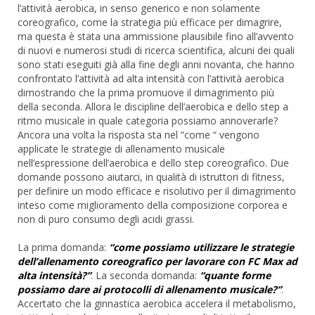
l’attività aerobica, in senso generico e non solamente
coreografico, come la strategia più efficace per dimagrire,
ma questa è stata una ammissione plausibile fino all’avvento
di nuovi e numerosi studi di ricerca scientifica, alcuni dei quali
sono stati eseguiti già alla fine degli anni novanta, che hanno
confrontato l’attività ad alta intensità con l’attività aerobica
dimostrando che la prima promuove il dimagrimento più
della seconda. Allora le discipline dell’aerobica e dello step a
ritmo musicale in quale categoria possiamo annoverarle?
Ancora una volta la risposta sta nel “come “ vengono
applicate le strategie di allenamento musicale
nell’espressione dell’aerobica e dello step coreografico. Due
domande possono aiutarci, in qualità di istruttori di fitness,
per definire un modo efficace e risolutivo per il dimagrimento
inteso come miglioramento della composizione corporea e
non di puro consumo degli acidi grassi.
La prima domanda:
“come possiamo utilizzare le strategie
dell’allenamento coreografico per lavorare con FC Max ad
alta intensità?”
. La seconda domanda:
“quante forme
possiamo dare ai protocolli di allenamento musicale?”
.
Accertato che la ginnastica aerobica accelera il metabolismo,