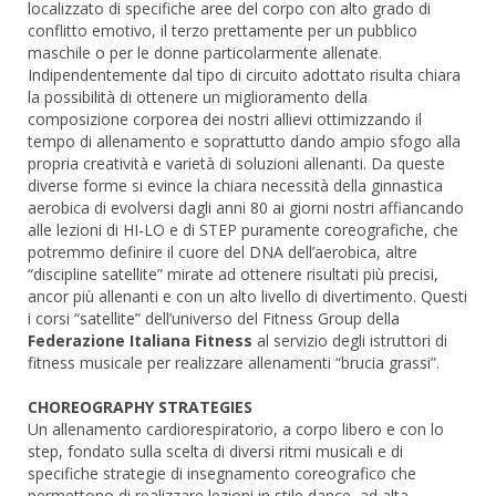
localizzato di specifiche aree del corpo con alto grado di
conflitto emotivo, il terzo prettamente per un pubblico
maschile o per le donne particolarmente allenate.
Indipendentemente dal tipo di circuito adottato risulta chiara
la possibilità di ottenere un miglioramento della
composizione corporea dei nostri allievi ottimizzando il
tempo di allenamento e soprattutto dando ampio sfogo alla
propria creatività e varietà di soluzioni allenanti. Da queste
diverse forme si evince la chiara necessità della ginnastica
aerobica di evolversi dagli anni 80 ai giorni nostri affiancando
alle lezioni di HI-LO e di STEP puramente coreografiche, che
potremmo definire il cuore del DNA dell’aerobica, altre
“discipline satellite” mirate ad ottenere risultati più precisi,
ancor più allenanti e con un alto livello di divertimento. Questi
i corsi “satellite” dell’universo del Fitness Group della
Federazione Italiana Fitness
al servizio degli istruttori di
fitness musicale per realizzare allenamenti “brucia grassi”.
CHOREOGRAPHY STRATEGIES
Un allenamento cardiorespiratorio, a corpo libero e con lo
step, fondato sulla scelta di diversi ritmi musicali e di
specifiche strategie di insegnamento coreografico che
permettono di realizzare lezioni in stile dance, ad alta