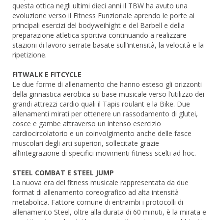
questa ottica negli ultimi dieci anni il TBW ha avuto una
evoluzione verso il Fitness Funzionale aprendo le porte ai
principali esercizi del bodyweihìght e del Barbell e della
preparazione atletica sportiva continuando a realizzare
stazioni di lavoro serrate basate sull’intensità, la velocità e la
ripetizione.
FITWALK E FITCYCLE
Le due forme di allenamento che hanno esteso gli orizzonti
della ginnastica aerobica su base musicale verso l’utilizzo dei
grandi attrezzi cardio quali il Tapis roulant e la Bike. Due
allenamenti mirati per ottenere un rassodamento di glutei,
cosce e gambe attraverso un intenso esercizio
cardiocircolatorio e un coinvolgimento anche delle fasce
muscolari degli arti superiori, sollecitate grazie
all’integrazione di specifici movimenti fitness scelti ad hoc.
STEEL COMBAT E STEEL JUMP
La nuova era del fitness musicale rappresentata da due
format di allenamento coreografico ad alta intensità
metabolica. Fattore comune di entrambi i protocolli di
allenamento Steel, oltre alla durata di 60 minuti, è la mirata e