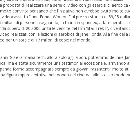
a proposta di realizzare una serie di video con gli esercizi di aerobica
se molto convinta pensando che l’iniziativa non avrebbe avuto molto s
la videocassetta “Jane Fonda Workout” al prezzo storico di 59,95 dollar
di milioni di persone insegnando, in tutina in spandex, a fare aerobica 
a superò di 200.000 unità le vendite del film ‘Star Trek II’, diventando
eo realizzati con le lezioni di aerobica di Jane Fonda. Alla fine della
ideo per un totale di 17 milioni di copie nel mondo.
li anni '80 e la mania tech, allora solo agli albori, potremmo definire J
bica, ma è stata sicuramente una testimonial eccezionale, arrivando a
n grande forma accompagnata sempre da giovani “assistenti” molto atle
 una figura rappresentativa nel mondo del cinema, allo stesso modo ne