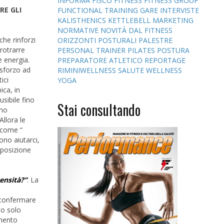
INFORMA
FISCO
FITNESS
FITNESS GROUP
RE GLI
FUNCTIONAL TRAINING
GARE
INTERVISTE
KALISTHENICS
KETTLEBELL
MARKETING
NORMATIVE
NOVITÀ DAL FITNESS
che rinforzi
ORIZZONTI POSTURALI
PALESTRE
protrarre
PERSONAL TRAINER
PILATES
POSTURA
e energia.
PREPARATORE ATLETICO
REPORTAGE
 sforzo ad
RIMINIWELLNESS
SALUTE
WELLNESS
ici
YOGA
ica, in
sibile fino
Stai consultando
nno
Allora le
 “come “
ono aiutarci,
mposizione
ensità?”
. La
o confermare
to solo
amento