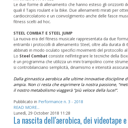
Le due forme di allenamento che hanno esteso gli orizzonti dell
quali il Tapis roulant e la Bike. Due allenamenti mirati per o
cardiocircolatorio e un coinvolgimento anche delle fasce muscola
fitness scelti ad hoc.
STEEL COMBAT E STEEL JUMP
La nuova era del fitness musicale rappresentata da due forma
entrambi i protocolli di allenamento Steel, oltre alla durata di
abbinati in modo oculato specifici movimenti del protocollo al 
Lo
Steel Combat
consiste nell’integrare le tecniche della Box
è un programma che utilizza un mini trampolino come strument
si controbilanciano semplicità, dinamismo e intensità assicurand
Dalla ginnastica aerobica alle ultime innovative discipline 
ampia. Non ci resta che esprimere la nostra passione, “mette
il nostro metabolismo viaggerà “più veloce della luce!”.
Pubblicato in
Performance n. 3 - 2018
READ MORE...
Lunedì, 29 October 2018 11:28
La nascita dell'aerobica, dei videotape e 