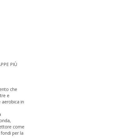
APPE PIÙ
mento che
tre e
e aerobica in
a
Fonda,
 settore come
fondi per la