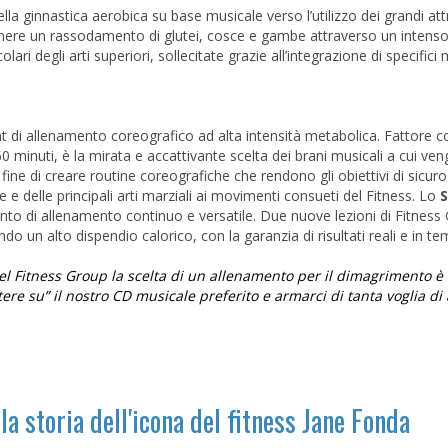
a ginnastica aerobica su base musicale verso l’utilizzo dei grandi att
ttenere un rassodamento di glutei, cosce e gambe attraverso un intenso
ri degli arti superiori, sollecitate grazie all’integrazione di specific
t di allenamento coreografico ad alta intensità metabolica. Fattore 
 60 minuti, è la mirata e accattivante scelta dei brani musicali a cui ve
fine di creare routine coreografiche che rendono gli obiettivi di sicur
e e delle principali arti marziali ai movimenti consueti del Fitness. Lo
S
o di allenamento continuo e versatile. Due nuove lezioni di Fitness 
o un alto dispendio calorico, con la garanzia di risultati reali e in tem
del Fitness Group la scelta di un allenamento per il dimagrimento è 
re su” il nostro CD musicale preferito e armarci di tanta voglia di 
la storia dell'icona del fitness Jane Fonda