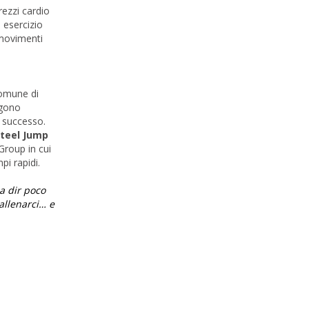
rezzi cardio
 esercizio
i movimenti
comune di
ngono
o successo.
teel Jump
Group in cui
pi rapidi.
a dir poco
allenarci… e