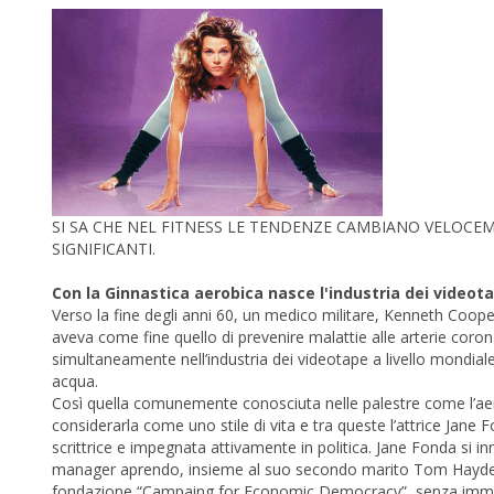
SI SA CHE NEL FITNESS LE TENDENZE CAMBIANO VELOCEME
SIGNIFICANTI.
Con la Ginnastica aerobica nasce l'industria dei videot
Verso la fine degli anni 60, un medico militare, Kenneth Coop
aveva come fine quello di prevenire malattie alle arterie coro
simultaneamente nell’industria dei videotape a livello mondiale 
acqua.
Così quella comunemente conosciuta nelle palestre come l’aer
considerarla come uno stile di vita e tra queste l’attrice Jane
scrittrice e impegnata attivamente in politica. Jane Fonda si i
manager aprendo, insieme al suo secondo marito Tom Hayden, un
fondazione “Campaing for Economic Democracy”, senza immagina