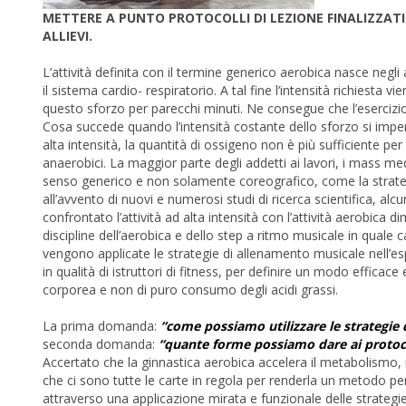
METTERE A PUNTO PROTOCOLLI DI LEZIONE FINALIZZATI 
ALLIEVI.
L’attività definita con il termine generico aerobica nasce negli
il sistema cardio- respiratorio. A tal fine l’intensità richiesta
questo sforzo per parecchi minuti. Ne consegue che l’esercizio
Cosa succede quando l’intensità costante dello sforzo si impen
alta intensità, la quantità di ossigeno non è più sufficiente per
anaerobici. La maggior parte degli addetti ai lavori, i mass me
senso generico e non solamente coreografico, come la strateg
all’avvento di nuovi e numerosi studi di ricerca scientifica, alc
confrontato l’attività ad alta intensità con l’attività aerobic
discipline dell’aerobica e dello step a ritmo musicale in qual
vengono applicate le strategie di allenamento musicale nell’e
in qualità di istruttori di fitness, per definire un modo effic
corporea e non di puro consumo degli acidi grassi.
La prima domanda:
“come possiamo utilizzare le strategie 
seconda domanda:
“quante forme possiamo dare ai protoco
Accertato che la ginnastica aerobica accelera il metabolismo, r
che ci sono tutte le carte in regola per renderla un metodo pe
attraverso una applicazione mirata e funzionale delle strategie