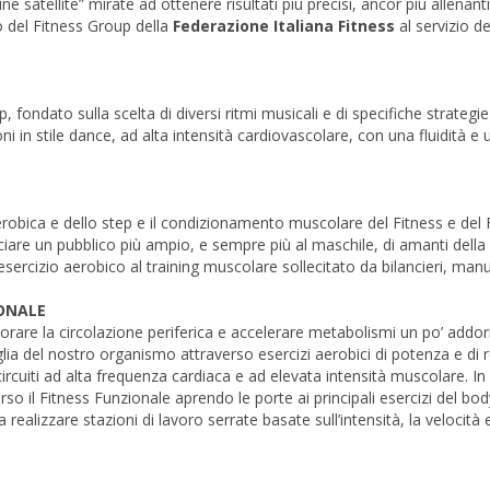
ne satellite” mirate ad ottenere risultati più precisi, ancor più allenant
rso del Fitness Group della
Federazione Italiana Fitness
al servizio deg
fondato sulla scelta di diversi ritmi musicali e di specifiche strategie
in stile dance, ad alta intensità cardiovascolare, con una fluidità e 
aerobica e dello step e il condizionamento muscolare del Fitness e del 
are un pubblico più ampio, e sempre più al maschile, di amanti della 
’esercizio aerobico al training muscolare sollecitato da bilancieri, manu
ONALE
iorare la circolazione periferica e accelerare metabolismi un po’ addo
ia del nostro organismo attraverso esercizi aerobici di potenza e di 
circuiti ad alta frequenza cardiaca e ad elevata intensità muscolare. I
rso il Fitness Funzionale aprendo le porte ai principali esercizi del bo
realizzare stazioni di lavoro serrate basate sull’intensità, la velocità e