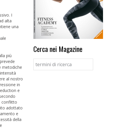
sivo. I
ad alta
antiene una
uale
Cerca nei Magazine
lla più
o prevede
tre metodiche
intensità
ere al nostro
ressione in
Reduction e
l secondo
 conflitto
uito adottato
enamento e
essità della
he