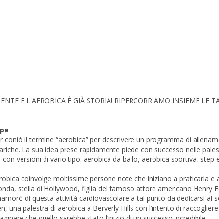
NTE E L'AEROBICA È GIÀ STORIA! RIPERCORRIAMO INSIEME LE T
ape
er coniò il termine “aerobica” per descrivere un programma di allena
nariche. La sua idea prese rapidamente piede con successo nelle pales
con versioni di vario tipo: aerobica da ballo, aerobica sportiva, step 
obica coinvolge moltissime persone note che iniziano a praticarla e 
 Fonda, stella di Hollywood, figlia del famoso attore americano Henry 
nnamorò di questa attività cardiovascolare a tal punto da dedicarsi al
a palestra di aerobica a Berverly Hills con l’intento di raccogliere 
re che quello sarebbe stato l’inizio di un successo incredibile.