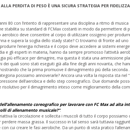
ALLA PERDITA DI PESO È UNA SICURA STRATEGIA PER FIDELIZZA
 anni 80 con l’intento di rappresentare una disciplina a ritmo di musica 
 viene stabilita su standard di FCMax costanti in modo da permettere di 
 aerobico deve consentire al corpo di utilizzare ossigeno per produrr
na e supera la soglia dello stady state? Ci troviamo di fronte ad uno
 produrre l’energia richiesta e il corpo deve accedere ai sistemi energet
dia e gli esperti in materia, hanno da sempre promosso l’attività aerob
ia più efficace per dimagrire, ma questa è stata una ammissione plau
uni dei quali sono stati eseguiti già alla fine degli anni novanta, che ha
a dimostrando che la prima promuove il dimagrimento più della seconda. 
e categoria possiamo annoverarle? Ancora una volta la risposta sta nel
spressione dell’aerobica e dello step coreografico. Due domande poss
ace e risolutivo per il dimagrimento inteso come miglioramento della co
dell’allenamento coreografico per lavorare con FC Max ad alta int
lli di allenamento musicale?”
.
iattiva la circolazione e sollecita i muscoli di tutto il corpo possiam
r perdere massa grassa. Il successo in tal senso sarà tuttavia raggiun
 con cui creare le fasi aerobiche. Da un punto di vista pratico l’allen