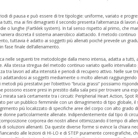
odi di pausa e può essere di tre tipologie: uniforme, variato e progres
tutti, ma ai fini dimagranti il secondo presenta l’alternanza di lavori 
edie o lunghe (Fartklek system). In tal senso rispetto al primo, che m
maniera discreta il sistema anaerobico alattacido. Il metodo continuo
to, tuttavia è adatto ai soggetti più allenati poiché prevede un grad
n fase finale dell’allenamento.
fica nelle seguenti tre metodologie dalla meno intensa, adatta a tutti, a
ente. Alla stessa stregua del metodo continuo variato quello intervallat
anza tra lavori ad alta intensità e periodi di recupero attivo. Nelle sue 
ci adattandosi ai soggetti mediamente o molto allenati raggiungendo 
 metodi più prestativi per l’obiettivo “brucia grassi” possiamo rispond
he possono essere presi in prestito dalla sala pesi per trovare una esp
 mirata sarà certamente tra i circuiti: Peripherial Heart Action, Spot 
cato per un pubblico femminile con un dimagrimento di tipo globale, i
imento più localizzato di specifiche aree del corpo con alto grado di
le donne particolarmente allenate. Indipendentemente dal tipo di circ
a composizione corporea dei nostri allievi ottimizzando il tempo di all
 di soluzioni allenanti. Da queste diverse forme si evince la chiara nec
 affiancando alle lezioni di HI-LO e di STEP puramente coreografiche, c