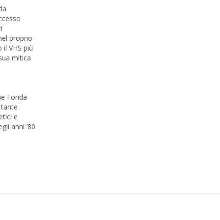
 da
uccesso
i
nel proprio
 il VHS più
 sua mitica
ane Fonda
 tante
tici e
gli anni ’80