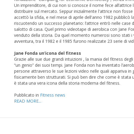
Un imprenditore, di cui non si conosce il nome fece all’attrice l
distribuire sul mercato. Seppur inizialmente l'attrice non fos
accettò la sfida, e nel mese di aprile dell'anno 1982 pubblicò 
riscuotendo un successo planetario: l’attrice entrò nelle case 
salotto di casa. Quel primo videotape di aerobica con Jane Fond
venduto della storia. Da quel momento numerosi sono stati i vid
avventura, tra il 1982 e il 1985 furono realizzate 23 serie di v
Jane Fonda un’icona del fitness
Grazie alle sue due grandi intuizioni , la mania del fitness deg
“un genio” dei suoi tempi. Jane Fonda non ha inventato l’aero
persone attraverso le sue lezioni video nelle quali appariva i
fisicamente ben strutturati. Si può ben dire che come è stata
è stata una vera icona della storia moderna del fitness.
Pubblicato in
Fitness news
READ MORE...