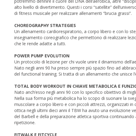
potremmo definire il cuore del DNA dell’aerobica, altre “discipli
alto livello di divertimento. Questi i corsi “satellite” dell’unive
di fitness musicale per realizzare allenamenti “brucia grassi”.
CHOREOGRAPHY STRATEGIES
Un allenamento cardiorespiratorio, a corpo libero e con lo step, 
insegnamento coreografico che permettono di realizzare lezioni 
che le rende adatte a tutti.
POWER PUMP EVOLUTION
Un protocolo di lezione per chi vuole unire il dinamismo dell’
Nato negli anni 90 ha preso sempre più spazio fino ad abbracci
del functional training. Si tratta di un allenamento che unisce l
TOTAL BODY WORKOUT IN CHIAVE METABOLICA E FUNZI
Nato anch’esso negli anni 90 con lo specifico obiettivo di migl
Nella sua forma più metabolica ha lo scopo di suonare la svegl
muscolare a corpo libero e con piccoli attrezzi, organizzati in 
ottica negli ultimi dieci anni il TBW ha avuto una evoluzione ve
del Barbell e della preparazione atletica sportiva continuando a 
ripetizione.
FITWALK E FITCYCLE