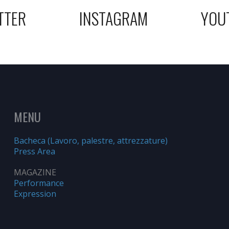
TTER
INSTAGRAM
YOU
MENU
Bacheca (Lavoro, palestre, attrezzature)
Press Area
MAGAZINE
Performance
Expression