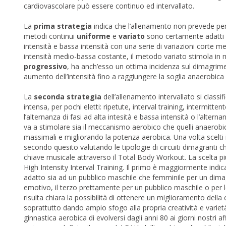
cardiovascolare può essere continuo ed intervallato.
La
prima strategia
indica che l’allenamento non prevede peri
metodi continui
uniforme
e
variato
sono certamente adatti a 
intensità e bassa intensità con una serie di variazioni corte m
intensità medio-bassa costante, il metodo variato stimola in 
progressivo
, ha anch’esso un ottima incidenza sul dimagrimen
aumento dell’intensità fino a raggiungere la soglia anaerobica i
La
seconda strategia
dell’allenamento intervallato si classi
intensa, per pochi eletti: ripetute, interval training, intermitt
l’alternanza di fasi ad alta intesità e bassa intensità o l’altern
va a stimolare sia il meccanismo aerobico che quelli anaerobi
massimali e migliorando la potenza aerobica. Una volta scelti i
secondo quesito valutando le tipologie di circuiti dimagranti c
chiave musicale attraverso il Total Body Workout. La scelta più
High Intensity Interval Training. Il primo è maggiormente indi
adatto sia ad un pubblico maschile che femminile per un dimagr
emotivo, il terzo prettamente per un pubblico maschile o per 
risulta chiara la possibilità di ottenere un miglioramento dell
soprattutto dando ampio sfogo alla propria creatività e varietà
ginnastica aerobica di evolversi dagli anni 80 ai giorni nostri