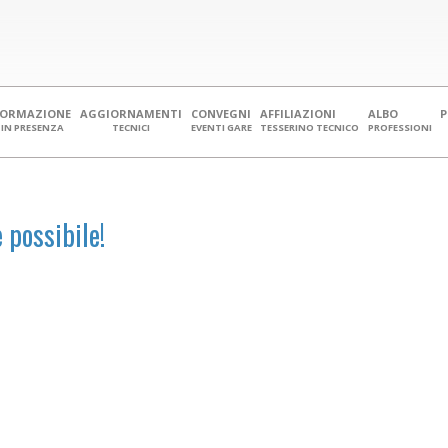
FORMAZIONE
AGGIORNAMENTI
CONVEGNI
AFFILIAZIONI
ALBO
IN PRESENZA
TECNICI
EVENTI GARE
TESSERINO TECNICO
PROFESSIONI
 possibile!