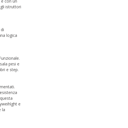
i e con un
li istruttori
 di
una logica
Funzionale.
sala pesi e
bri e step.
rmentati.
resistenza
n questa
dyweihìght e
 la