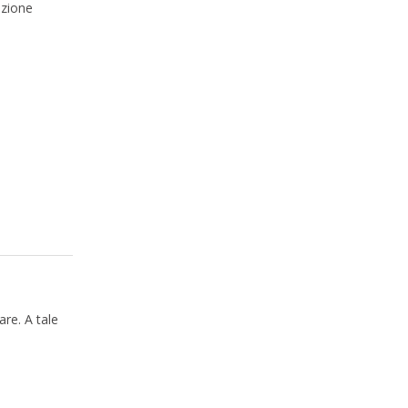
azione
are. A tale