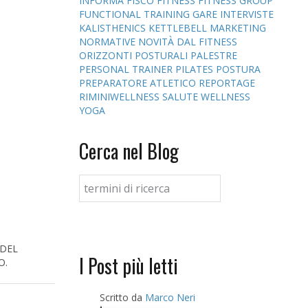
INFORMA
FISCO
FITNESS
FITNESS GROUP
FUNCTIONAL TRAINING
GARE
INTERVISTE
KALISTHENICS
KETTLEBELL
MARKETING
NORMATIVE
NOVITÀ DAL FITNESS
ORIZZONTI POSTURALI
PALESTRE
PERSONAL TRAINER
PILATES
POSTURA
PREPARATORE ATLETICO
REPORTAGE
RIMINIWELLNESS
SALUTE
WELLNESS
YOGA
Cerca nel Blog
 DEL
I Post più letti
O.
Scritto da
Marco Neri