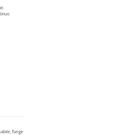
ti
ntinuo
abile; funge