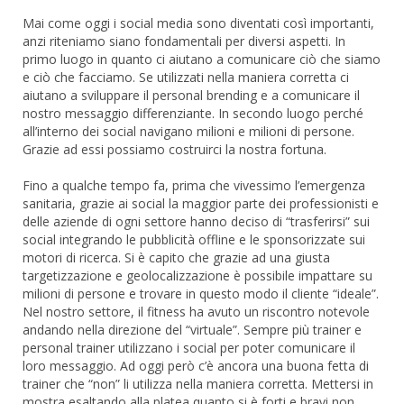
Mai come oggi i social media sono diventati così importanti,
anzi riteniamo siano fondamentali per diversi aspetti. In
primo luogo in quanto ci aiutano a comunicare ciò che siamo
e ciò che facciamo. Se utilizzati nella maniera corretta ci
aiutano a sviluppare il personal brending e a comunicare il
nostro messaggio differenziante. In secondo luogo perché
all’interno dei social navigano milioni e milioni di persone.
Grazie ad essi possiamo costruirci la nostra fortuna.
Fino a qualche tempo fa, prima che vivessimo l’emergenza
sanitaria, grazie ai social la maggior parte dei professionisti e
delle aziende di ogni settore hanno deciso di “trasferirsi” sui
social integrando le pubblicità offline e le sponsorizzate sui
motori di ricerca. Si è capito che grazie ad una giusta
targetizzazione e geolocalizzazione è possibile impattare su
milioni di persone e trovare in questo modo il cliente “ideale”.
Nel nostro settore, il fitness ha avuto un riscontro notevole
andando nella direzione del “virtuale”. Sempre più trainer e
personal trainer utilizzano i social per poter comunicare il
loro messaggio. Ad oggi però c’è ancora una buona fetta di
trainer che “non” li utilizza nella maniera corretta. Mettersi in
mostra esaltando alla platea quanto si è forti e bravi non