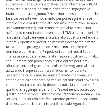
suddiviso in parte più impegnativa, parte intermedia o ROM
completo e si conclude con la parte meno impegnativa.
Praticamente si eseguono 7 ripetizioni ad esaurimento nella
fase più pesante del movimento per poi eseguire la fase
intermedia o a ROM completo con altre 7 ripetizioni sempre
ad esaurimento e quindi terminare con altre 7 ripetizioni
nell’angolo meno intenso ricercando il TMI al termine delle 21
ripetizioni. Applicare questa tecnica allo Squat prevedrebbe di
iniziare 7 ripetizioni parziali da massima accosciata a metà
ROM, per poi proseguire con 7 ripetizioni complete e
terminare con le ultime 7 ripetizioni con dei mezzi Squat,
interessante applicarla anche alle trazioni, push up con rialzo
ecc… Sempre con poco carico si può optare per il pre-
affaticamento del gruppo muscolare che vogliamo allenare
utilizzando il superset con preaffaticamento; durante
l’esecuzione di un esercizio multiarticolate interviene una
catena cinetica composta da vari gruppi muscolari dove il più
carente costituisce l’anello debole di tutta la catena e sarà
quello che raggiungerà per primo l’esaurimento, purtroppo
questo non è sempre il muscolo che intendiamo allenare... La
tecnica Superset con preaffaticamento prevede l’esecuzione
di un esercizio di isolamento per il muscolo Agonista