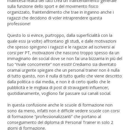
malintesa realtà dei fatti crea un fraintendimento generale
sulla funzione dello sport e del movimento fisico
organizzato, fraintendimento che trae in inganno anche i
ragazzi che decidono di voler intraprendere questa
professione!
Questo lo si evince, purtroppo, dalla superficialità con la
quale essi (a volte) affrontano gli studi, e dalle motivazioni
che spesso spingono i ragazzi e le ragazze ad iscriversi ai
corsi per PT, motivazioni che nascono troppo spesso da un
immaginario dei social dove se non fai una bizzarria in più del
tuo “rivale concorrente” non esisti! Crediamo sia diventato
oramai urgente spiegare che un personal trainer non è nulla
di tutto questo, non è nulla di tutto quello che viene descritto
dalla politica o dai media, e non è di certo quello che le
pubblicità e le migliaia di post di stravaganti influencer,
quotidianamente, vogliono far passare sui canali social.
In questa confusione anche le scuole di formazione non
sono da meno, infatti non è difficile vedere scuole con corsi
di formazione “professionalizzanti” che portano al
conseguimento del diploma di Personal Trainer in solo 2
giorni di formazione.