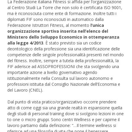
La Federazione italiana Fitness si affida per l’organizzazione
al Centro Studi La Torre che non solo è certificata ISO 9001,
ma è riconosciuta come ente di formazione. Inoltre tutti i
diplomati FIF sono riconosciuti in automatico dalla
Federazione Istruttori Fitness, al momento
l’unica
organizzazione sportiva inserita nell’elenco del
Ministero dello Sviluppo Economico in ottemperanza
alla legge 4/2013
. È stato previsto sia un codice
deontologico della professione sia una identificazione delle
competenze delle singole professionalità presenti nel mondo
del fitness. Inoltre, sempre a tutela della professionalità, la
FIF aderisce ad ASSOPROFESSIONI che sta svolgendo una
importante azione a livello governativo agendo
istituzionalmente nella Consulta sul lavoro autonomo e
professioni istituita dal Consiglio Nazionale dell’Economia e
del Lavoro (CNEL).
Dal punto di vista pratico/organizzativo occorre prendere
atto di come oggi sia una grande realtà in espansione quella
degli studi di personal training dove si svolgono lezioni in one
to one o micro gruppi. Sono centri Wellness e per capirne il
lavoro partiamo dalla definizione: “…Il termine wellness si
riferisce ad una filosofia di vita che pone il benessere