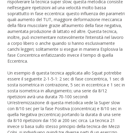
rispolverare la tecnica super slow; questa metodica consiste
nell’eseguire ripetizioni ad una velocità molto bassa
soprattutto in fase eccentrica: questo influenza dei parametri
quali aumento del TUT, maggiore deformazione meccanica
della fibra muscolare grazie all’aumento della fase negativa,
aumentata produzione di lattato ed altre. Questa tecnica,
inoltre, può incrementare notevolmente l’intensità nel lavoro
a corpo libero o anche quando si hanno esclusivamente
carichi leggeri; solitamente si esegue in maniera Esplosiva la
fase Concentrica enfatizzando invece il tempo di quella
Eccentrica.
Un esempio di questa tecnica applicata allo Squat potrebbe
essere il seguente 2-1-5-1: 2 sec di fase concentrica, 1 sec di
sosta isometrica in contrazione, 5 sec in eccentrica e 1 sec in
sosta isometrica in allungamento; una serie da 8/12
ripetizioni avrà una durata 70-100 secondi
Un’estremizzazione di questa metodica vede la Super slow
con 8/10 sec per la fase Positiva (concentrica) e 8/10 sec in
quella Negativa (eccentrica) portando la durata di una serie
da 8/10 ripetizioni dai 150 ai 200 sec circa. La tecnica 21
invece si basa sullo stesso principio della tecnica dei Mezzi
Colpi, si individuano quindi tre diverse parti di un esercizio