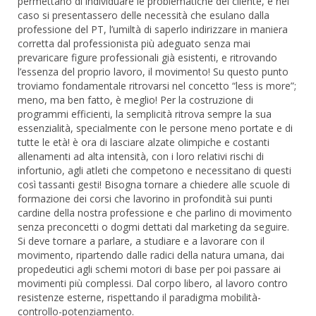
permettano di individuare le problematiche del cliente, e nel
caso si presentassero delle necessità che esulano dalla
professione del PT, l’umiltà di saperlo indirizzare in maniera
corretta dal professionista più adeguato senza mai
prevaricare figure professionali già esistenti, e ritrovando
l’essenza del proprio lavoro, il movimento! Su questo punto
troviamo fondamentale ritrovarsi nel concetto “less is more”;
meno, ma ben fatto, è meglio! Per la costruzione di
programmi efficienti, la semplicità ritrova sempre la sua
essenzialità, specialmente con le persone meno portate e di
tutte le età! è ora di lasciare alzate olimpiche e costanti
allenamenti ad alta intensità, con i loro relativi rischi di
infortunio, agli atleti che competono e necessitano di questi
così tassanti gesti! Bisogna tornare a chiedere alle scuole di
formazione dei corsi che lavorino in profondità sui punti
cardine della nostra professione e che parlino di movimento
senza preconcetti o dogmi dettati dal marketing da seguire.
Si deve tornare a parlare, a studiare e a lavorare con il
movimento, ripartendo dalle radici della natura umana, dai
propedeutici agli schemi motori di base per poi passare ai
movimenti più complessi. Dal corpo libero, al lavoro contro
resistenze esterne, rispettando il paradigma mobilità-
controllo-potenziamento.