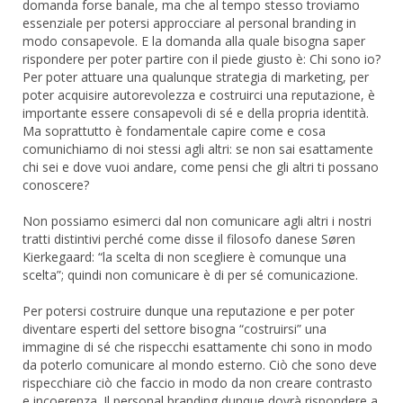
domanda forse banale, ma che al tempo stesso troviamo
essenziale per potersi approcciare al personal branding in
modo consapevole. E la domanda alla quale bisogna saper
rispondere per poter partire con il piede giusto è: Chi sono io?
Per poter attuare una qualunque strategia di marketing, per
poter acquisire autorevolezza e costruirci una reputazione, è
importante essere consapevoli di sé e della propria identità.
Ma soprattutto è fondamentale capire come e cosa
comunichiamo di noi stessi agli altri: se non sai esattamente
chi sei e dove vuoi andare, come pensi che gli altri ti possano
conoscere?
Non possiamo esimerci dal non comunicare agli altri i nostri
tratti distintivi perché come disse il filosofo danese Søren
Kierkegaard: “la scelta di non scegliere è comunque una
scelta”; quindi non comunicare è di per sé comunicazione.
Per potersi costruire dunque una reputazione e per poter
diventare esperti del settore bisogna “costruirsi” una
immagine di sé che rispecchi esattamente chi sono in modo
da poterlo comunicare al mondo esterno. Ciò che sono deve
rispecchiare ciò che faccio in modo da non creare contrasto
e incoerenza. Il personal branding dunque dovrà rispondere a