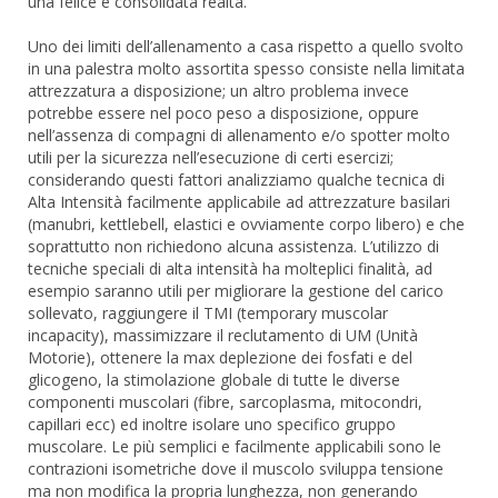
una felice e consolidata realtà.
Uno dei limiti dell’allenamento a casa rispetto a quello svolto
in una palestra molto assortita spesso consiste nella limitata
attrezzatura a disposizione; un altro problema invece
potrebbe essere nel poco peso a disposizione, oppure
nell’assenza di compagni di allenamento e/o spotter molto
utili per la sicurezza nell’esecuzione di certi esercizi;
considerando questi fattori analizziamo qualche tecnica di
Alta Intensità facilmente applicabile ad attrezzature basilari
(manubri, kettlebell, elastici e ovviamente corpo libero) e che
soprattutto non richiedono alcuna assistenza. L’utilizzo di
tecniche speciali di alta intensità ha molteplici finalità, ad
esempio saranno utili per migliorare la gestione del carico
sollevato, raggiungere il TMI (temporary muscolar
incapacity), massimizzare il reclutamento di UM (Unità
Motorie), ottenere la max deplezione dei fosfati e del
glicogeno, la stimolazione globale di tutte le diverse
componenti muscolari (fibre, sarcoplasma, mitocondri,
capillari ecc) ed inoltre isolare uno specifico gruppo
muscolare. Le più semplici e facilmente applicabili sono le
contrazioni isometriche dove il muscolo sviluppa tensione
ma non modifica la propria lunghezza, non generando