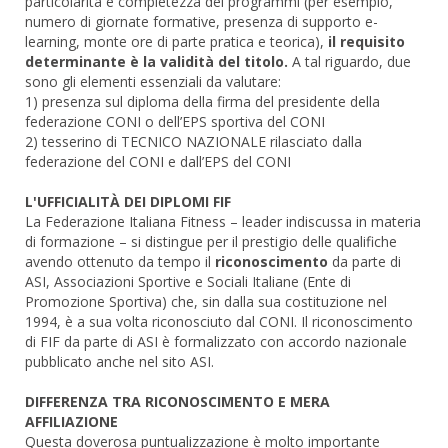
particolarità e completezza dei programmi (per esempio,
numero di giornate formative, presenza di supporto e-
learning, monte ore di parte pratica e teorica),
il requisito
determinante è la validità del titolo.
A tal riguardo, due
sono gli elementi essenziali da valutare:
1) presenza sul diploma della firma del presidente della
federazione CONI o dell’EPS sportiva del CONI
2) tesserino di TECNICO NAZIONALE rilasciato dalla
federazione del CONI e dall’EPS del CONI
L'UFFICIALITÀ DEI DIPLOMI FIF
La Federazione Italiana Fitness – leader indiscussa in materia
di formazione – si distingue per il prestigio delle qualifiche
avendo ottenuto da tempo il
riconoscimento
da parte di
ASI, Associazioni Sportive e Sociali Italiane (Ente di
Promozione Sportiva) che, sin dalla sua costituzione nel
1994, è a sua volta riconosciuto dal CONI. Il riconoscimento
di FIF da parte di ASI è formalizzato con accordo nazionale
pubblicato anche nel sito ASI.
DIFFERENZA TRA RICONOSCIMENTO E MERA
AFFILIAZIONE
Questa doverosa puntualizzazione è molto importante