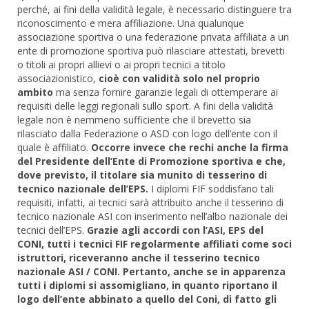
perché, ai fini della validità legale, è necessario distinguere tra
riconoscimento e mera affiliazione. Una qualunque
associazione sportiva o una federazione privata affiliata a un
ente di promozione sportiva può rilasciare attestati, brevetti
o titoli ai propri allievi o ai propri tecnici a titolo
associazionistico,
cioè con validità solo nel proprio
ambito
ma senza fornire garanzie legali di ottemperare ai
requisiti delle leggi regionali sullo sport. A fini della validità
legale non è nemmeno sufficiente che il brevetto sia
rilasciato dalla Federazione o ASD con logo dell’ente con il
quale è affiliato.
Occorre invece che rechi anche la firma
del Presidente dell’Ente di Promozione sportiva e che,
dove previsto, il titolare sia munito di tesserino di
tecnico nazionale dell’EPS.
I diplomi FIF soddisfano tali
requisiti, infatti, ai tecnici sarà attribuito anche il tesserino di
tecnico nazionale ASI con inserimento nell’albo nazionale dei
tecnici dell’EPS.
Grazie agli accordi con l’ASI, EPS del
CONI, tutti i tecnici FIF regolarmente affiliati come soci
istruttori, riceveranno anche il tesserino tecnico
nazionale ASI / CONI. Pertanto, anche se in apparenza
tutti i diplomi si assomigliano, in quanto riportano il
logo dell’ente abbinato a quello del Coni, di fatto gli