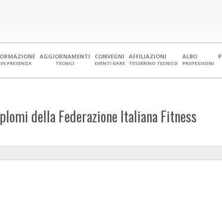
FORMAZIONE
AGGIORNAMENTI
CONVEGNI
AFFILIAZIONI
ALBO
IN PRESENZA
TECNICI
EVENTI GARE
TESSERINO TECNICO
PROFESSIONI
iplomi della Federazione Italiana Fitness