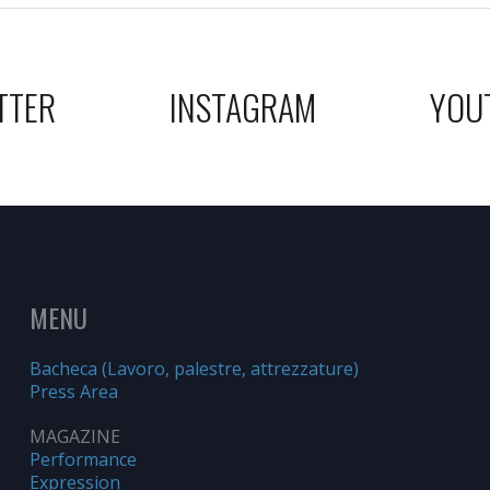
TTER
INSTAGRAM
YOU
MENU
Bacheca (Lavoro, palestre, attrezzature)
Press Area
MAGAZINE
Performance
Expression