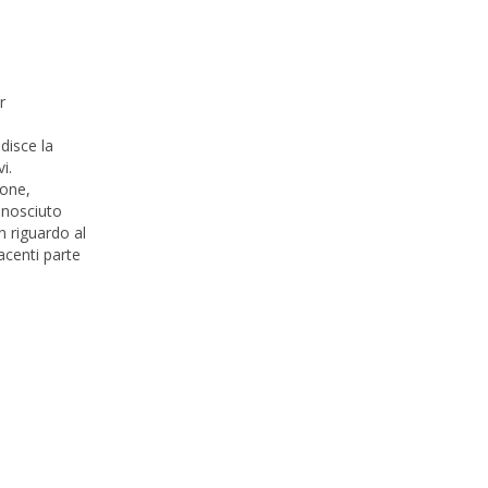
r
disce la
i.
ione,
conosciuto
n riguardo al
acenti parte