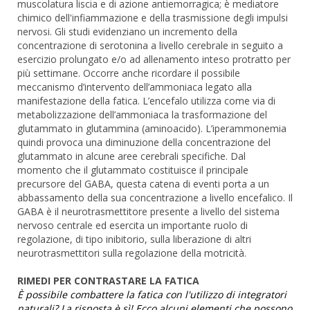
muscolatura liscia e di azione antiemorragica; è mediatore
chimico dell'infiammazione e della trasmissione degli impulsi
nervosi. Gli studi evidenziano un incremento della
concentrazione di serotonina a livello cerebrale in seguito a
esercizio prolungato e/o ad allenamento inteso protratto per
più settimane. Occorre anche ricordare il possibile
meccanismo d’intervento dell’ammoniaca legato alla
manifestazione della fatica. L’encefalo utilizza come via di
metabolizzazione dell’ammoniaca la trasformazione del
glutammato in glutammina (aminoacido). L’iperammonemia
quindi provoca una diminuzione della concentrazione del
glutammato in alcune aree cerebrali specifiche. Dal
momento che il glutammato costituisce il principale
precursore del GABA, questa catena di eventi porta a un
abbassamento della sua concentrazione a livello encefalico. Il
GABA è il neurotrasmettitore presente a livello del sistema
nervoso centrale ed esercita un importante ruolo di
regolazione, di tipo inibitorio, sulla liberazione di altri
neurotrasmettitori sulla regolazione della motricità.
RIMEDI PER CONTRASTARE LA FATICA
È possibile combattere la fatica con l'utilizzo di integratori
naturali? La risposta è sì! Ecco alcuni elementi che possono