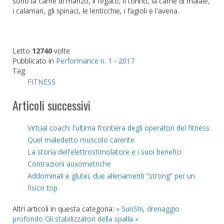
sono la carne di manzo, il fegato, il tonno, la carne di maiale,
i calamari, gli spinaci, le lenticchie, i fagioli e l'avena.
Letto
12740
volte
Pubblicato in
Performance n. 1 - 2017
Tag
FITNESS
Articoli successivi
Virtual coach: l'ultima frontiera degli operatori del fitness
Quel maledetto muscolo carente
La storia dell'elettrostimolatore e i suoi benefici
Contrazioni auxometriche
Addominali e glutei, due allenamenti “strong” per un
fisico top
Altri articoli in questa categoria:
« SunShi, drenaggio
profondo
Gli stabilizzatori della spalla »