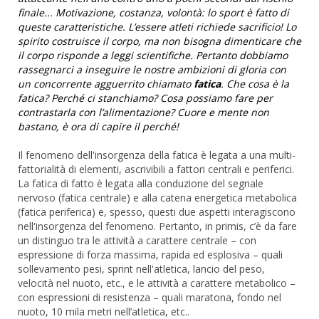
finale... Motivazione, costanza, volontà: lo sport è fatto di
queste caratteristiche. L’essere atleti richiede sacrificio! Lo
spirito costruisce il corpo, ma non bisogna dimenticare che
il corpo risponde a leggi scientifiche. Pertanto dobbiamo
rassegnarci a inseguire le nostre ambizioni di gloria con
un concorrente agguerrito chiamato
fatica
. Che cosa è la
fatica? Perché ci stanchiamo? Cosa possiamo fare per
contrastarla con l’alimentazione? Cuore e mente non
bastano, è ora di capire il perché!
Il fenomeno dell'insorgenza della fatica è legata a una multi-
fattorialità di elementi, ascrivibili a fattori centrali e periferici.
La fatica di fatto è legata alla conduzione del segnale
nervoso (fatica centrale) e alla catena energetica metabolica
(fatica periferica) e, spesso, questi due aspetti interagiscono
nell'insorgenza del fenomeno. Pertanto, in primis, c’è da fare
un distinguo tra le attività a carattere centrale – con
espressione di forza massima, rapida ed esplosiva – quali
sollevamento pesi, sprint nell'atletica, lancio del peso,
velocità nel nuoto, etc., e le attività a carattere metabolico –
con espressioni di resistenza – quali maratona, fondo nel
nuoto, 10 mila metri nell’atletica, etc..