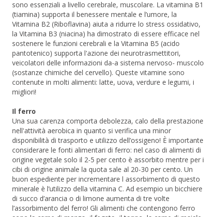
sono essenziali a livello cerebrale, muscolare. La vitamina B1
(tiamina) supporta il benessere mentale e l’umore, la
Vitamina B2 (Riboflavina) aiuta a ridurre lo stress ossidativo,
la Vitamina B3 (niacina) ha dimostrato di essere efficace nel
sostenere le funzioni cerebrali e la Vitamina B5 (acido
pantotenico) supporta l'azione dei neurotrasmettitori,
veicolatori delle informazioni da-a sistema nervoso- muscolo
(sostanze chimiche del cervello). Queste vitamine sono
contenute in molti alimenti: latte, uova, verdure e legumi, i
migliori!
Il ferro
Una sua carenza comporta debolezza, calo della prestazione
nell'attività aerobica in quanto si verifica una minor
disponibilità di trasporto e utilizzo dell’ossigeno! È importante
considerare le fonti alimentari di ferro: nel caso di alimenti di
origine vegetale solo il 2-5 per cento è assorbito mentre per i
cibi di origine animale la quota sale al 20-30 per cento. Un
buon espediente per incrementare l assorbimento di questo
minerale è l’utilizzo della vitamina C. Ad esempio un bicchiere
di succo d’arancia o di limone aumenta di tre volte
l’assorbimento del ferro! Gli alimenti che contengono ferro