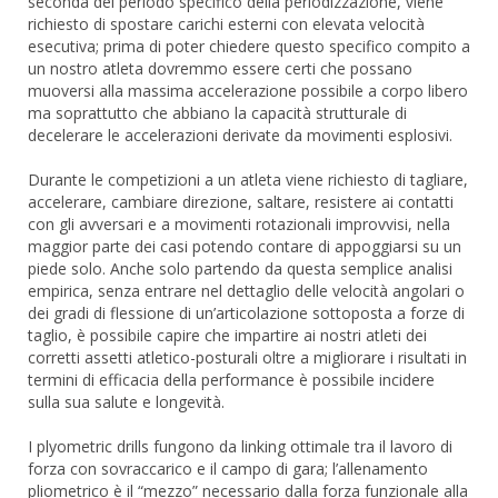
seconda del periodo specifico della periodizzazione, viene
richiesto di spostare carichi esterni con elevata velocità
esecutiva; prima di poter chiedere questo specifico compito a
un nostro atleta dovremmo essere certi che possano
muoversi alla massima accelerazione possibile a corpo libero
ma soprattutto che abbiano la capacità strutturale di
decelerare le accelerazioni derivate da movimenti esplosivi.
Durante le competizioni a un atleta viene richiesto di tagliare,
accelerare, cambiare direzione, saltare, resistere ai contatti
con gli avversari e a movimenti rotazionali improvvisi, nella
maggior parte dei casi potendo contare di appoggiarsi su un
piede solo. Anche solo partendo da questa semplice analisi
empirica, senza entrare nel dettaglio delle velocità angolari o
dei gradi di flessione di un’articolazione sottoposta a forze di
taglio, è possibile capire che impartire ai nostri atleti dei
corretti assetti atletico-posturali oltre a migliorare i risultati in
termini di efficacia della performance è possibile incidere
sulla sua salute e longevità.
I plyometric drills fungono da linking ottimale tra il lavoro di
forza con sovraccarico e il campo di gara; l’allenamento
pliometrico è il “mezzo” necessario dalla forza funzionale alla