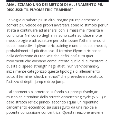
ANALIZZIAMO UNO DEI METODI DI ALLENAMENTO PIÙ
DISCUSSI: “IL PLYOMETRIC TRAINING”
La voglia di saltare più in alto, reagire più rapidamente e
correre più veloce dei propri avversari, sono lo stimolo per un
atleta a continuare ad allenarsi con la massima intensità e
continuità. Nel corso degli anni sono state sondate molte
metodologie e attrezzature per ottimizzare l’ottenimento di
questi obbiettivi. Il plyometric training è uno di questi metodi,
probabilmente il più discusso. Il termine Plyometric nasce
dalla definizione di Fred Wilt che definì così tutti quei
movimenti che avevano come intento quello di aumentare le
qualità di speed-strength negli atleti. Yuri Verkhoshansky
inizialmente categorizzò questa tipologia di allenamento
sotto il termine “shock-method” che prevedeva sopratutto
l’utilizzo di depth jump e drop jump.
L’allenamento pliometrico si fonda sui principi fisiologici
muscolari e tendine dello stretch-shoertening cycle (S.S.C.) e
dello stretch reflex; principi secondo i quali un repentino
caricamento eccentrico sia susseguito da una rapida e
potente contrazione concentrica. Questa reazione avviene