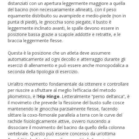
distanziati con un apertura leggermente maggiore a quella
del bacino (non necessariamente allineati), con il peso
equamente distribuito su avampiede e medio-piede (non in
punta di piedi!), le ginocchia sono piegate, il busto è
leggermente inclinato avanti, le spalle devono essere in
posizione bassa grazie a scapole addotte e retratte, e le
braccia leggermente flesse.
Questa è la posizione che un atleta deve assumere
automaticamente ad ogni decollo e atterraggio durante gli
esercizi di allenamento e può essere anche monopodalica a
seconda della tipologia di esercizio.
Un’altro movimento fondamentale da ottenere e controllare
per riuscire a sfruttare al meglio l’efficacia del metodo
pliometrico, è l’
Hip Hinge
. Letteralmente “perno dell’anca”, è
il movimeto che prevede la flessione del busto sulle cosce
mantenendo le ginocchia parzialmente flesse, facendo
slittare la coxo-femorale parallela a terra con le curve del
rachide fisiologicamente attive, ovvero riuscendo a
dissociare il movimento del bacino da quello della colonna
vertebrale. Questo può essere concesso da un’ottima