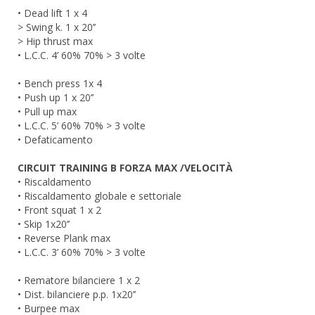
• Dead lift 1 x 4
> Swing k. 1 x 20’’
> Hip thrust max
• L.C.C. 4’ 60% 70% > 3 volte
• Bench press 1x 4
• Push up 1 x 20’’
• Pull up max
• L.C.C. 5’ 60% 70% > 3 volte
• Defaticamento
CIRCUIT TRAINING B FORZA MAX /VELOCITÀ
• Riscaldamento
• Riscaldamento globale e settoriale
• Front squat 1 x 2
• Skip 1x20’’
• Reverse Plank max
• L.C.C. 3’ 60% 70% > 3 volte
• Rematore bilanciere 1 x 2
• Dist. bilanciere p.p. 1x20’’
• Burpee max