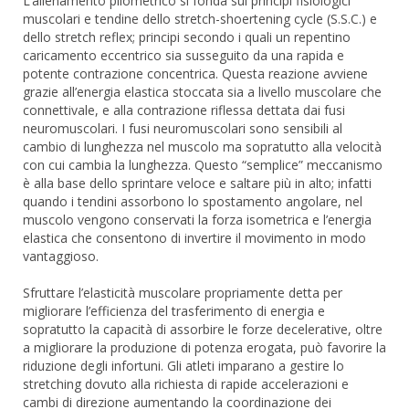
L’allenamento pliometrico si fonda sui principi fisiologici
muscolari e tendine dello stretch-shoertening cycle (S.S.C.) e
dello stretch reflex; principi secondo i quali un repentino
caricamento eccentrico sia susseguito da una rapida e
potente contrazione concentrica. Questa reazione avviene
grazie all’energia elastica stoccata sia a livello muscolare che
connettivale, e alla contrazione riflessa dettata dai fusi
neuromuscolari. I fusi neuromuscolari sono sensibili al
cambio di lunghezza nel muscolo ma sopratutto alla velocità
con cui cambia la lunghezza. Questo “semplice” meccanismo
è alla base dello sprintare veloce e saltare più in alto; infatti
quando i tendini assorbono lo spostamento angolare, nel
muscolo vengono conservati la forza isometrica e l’energia
elastica che consentono di invertire il movimento in modo
vantaggioso.
Sfruttare l’elasticità muscolare propriamente detta per
migliorare l’efficienza del trasferimento di energia e
sopratutto la capacità di assorbire le forze decelerative, oltre
a migliorare la produzione di potenza erogata, può favorire la
riduzione degli infortuni. Gli atleti imparano a gestire lo
stretching dovuto alla richiesta di rapide accelerazioni e
cambi di direzione aumentando la coordinazione dei