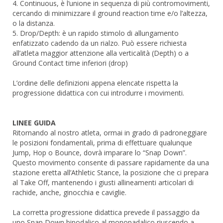
4. Continuous, è l’unione in sequenza di più contromovimenti,
cercando di minimizzare il ground reaction time e/o l’altezza,
o la distanza.
5. Drop/Depth: è un rapido stimolo di allungamento
enfatizzato cadendo da un rialzo. Può essere richiesta
all’atleta maggior attenzione alla verticalità (Depth) o a
Ground Contact time inferiori (drop)
L’ordine delle definizioni appena elencate rispetta la
progressione didattica con cui introdurre i movimenti.
LINEE GUIDA
Ritornando al nostro atleta, ormai in grado di padroneggiare
le posizioni fondamentali, prima di effettuare qualunque
Jump, Hop o Bounce, dovrà imparare lo “Snap Down”.
Questo movimento consente di passare rapidamente da una
stazione eretta all’Athletic Stance, la posizione che ci prepara
al Take Off, mantenendo i giusti allineamenti articolari di
rachide, anche, ginocchia e caviglie.
La corretta progressione didattica prevede il passaggio da
uno Snap Down bipodalico al monopadalico riuscendo a