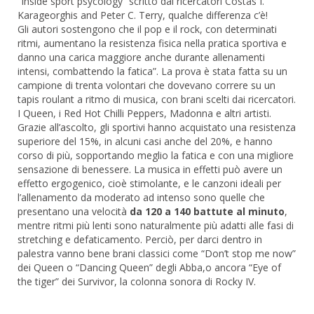
“Inside sport psycology” scritto dai ricercatori Costas I.
Karageorghis and Peter C. Terry, qualche differenza c’è!
Gli autori sostengono che il pop e il rock, con determinati
ritmi, aumentano la resistenza fisica nella pratica sportiva e
danno una carica maggiore anche durante allenamenti
intensi, combattendo la fatica”. La prova è stata fatta su un
campione di trenta volontari che dovevano correre su un
tapis roulant a ritmo di musica, con brani scelti dai ricercatori.
I Queen, i Red Hot Chilli Peppers, Madonna e altri artisti.
Grazie all’ascolto, gli sportivi hanno acquistato una resistenza
superiore del 15%, in alcuni casi anche del 20%, e hanno
corso di più, sopportando meglio la fatica e con una migliore
sensazione di benessere. La musica in effetti può avere un
effetto ergogenico, cioè stimolante, e le canzoni ideali per
l’allenamento da moderato ad intenso sono quelle che
presentano una velocità
da 120 a 140 battute al minuto
,
mentre ritmi più lenti sono naturalmente più adatti alle fasi di
stretching e defaticamento. Perciò, per darci dentro in
palestra vanno bene brani classici come “Don’t stop me now”
dei Queen o “Dancing Queen” degli Abba,o ancora “Eye of
the tiger” dei Survivor, la colonna sonora di Rocky IV.