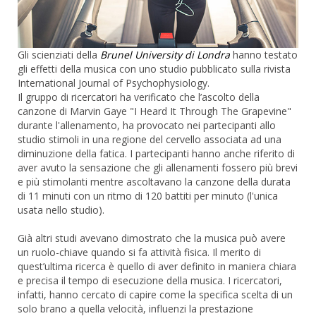
Gli scienziati della
Brunel University di Londra
hanno testato
gli effetti della musica con uno studio pubblicato sulla rivista
International Journal of Psychophysiology.
Il gruppo di ricercatori ha verificato che l’ascolto della
canzone di Marvin Gaye "I Heard It Through The Grapevine"
durante l'allenamento, ha provocato nei partecipanti allo
studio stimoli in una regione del cervello associata ad una
diminuzione della fatica. I partecipanti hanno anche riferito di
aver avuto la sensazione che gli allenamenti fossero più brevi
e più stimolanti mentre ascoltavano la canzone della durata
di 11 minuti con un ritmo di 120 battiti per minuto (l'unica
usata nello studio).
Già altri studi avevano dimostrato che la musica può avere
un ruolo-chiave quando si fa attività fisica. Il merito di
quest’ultima ricerca è quello di aver definito in maniera chiara
e precisa il tempo di esecuzione della musica. I ricercatori,
infatti, hanno cercato di capire come la specifica scelta di un
solo brano a quella velocità, influenzi la prestazione