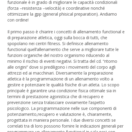
funzionale è in grado di migliorare le capacità condizionali
(forza –resistenza –velocità) e coordinative nonché
ottimizzare la gpp (general phisical preparation). Andiamo
con ordine!
Il primo passo è chiarire i concetti di allenamento functional e
di preparazione atletica, oggi sulla bocca di tutti, che
spopolano nei centri fitness. Si definisce allenamento
functional quell’allenamento che serve a migliorare tutte le
funzioni organiche del nostro organismo riducendo al
minimo il rischio di eventi negativi. Si tratta del cd. “ritorno
alle origini” dove si prediligono i movimenti del corpo agli
attrezzi ed ai macchinari. Diversamente la preparazione
atletica è la programmazione di un allenamento volto a
gestire e potenziare le qualità fisiche di un atleta. Lo scopo
principale è garantire una condizione fisica ottimale sia in
termini di prestazione agonistica che di recupero e
prevenzione senza tralasciare ovviamente l’aspetto
psicologico. La programmazione nelle sue componenti di
potenziamento,recupero e valutazione è, chiaramente,
progettata in maniera personale. I due diversi concetti se
correlati tra di loro possono fornire le indicazioni generali per
programmare un allenamento functional in sala pesi con