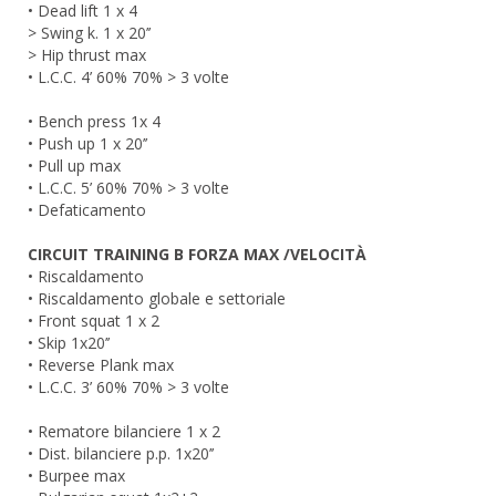
• Dead lift 1 x 4
> Swing k. 1 x 20’’
> Hip thrust max
• L.C.C. 4’ 60% 70% > 3 volte
• Bench press 1x 4
• Push up 1 x 20’’
• Pull up max
• L.C.C. 5’ 60% 70% > 3 volte
• Defaticamento
CIRCUIT TRAINING B FORZA MAX /VELOCITÀ
• Riscaldamento
• Riscaldamento globale e settoriale
• Front squat 1 x 2
• Skip 1x20’’
• Reverse Plank max
• L.C.C. 3’ 60% 70% > 3 volte
• Rematore bilanciere 1 x 2
• Dist. bilanciere p.p. 1x20’’
• Burpee max