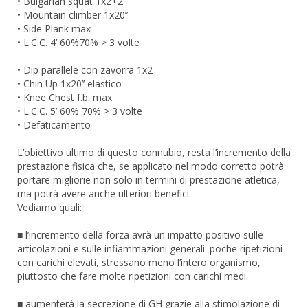
• Bulgarian squat 1x2+2
• Mountain climber 1x20’’
• Side Plank max
• L.C.C. 4’ 60%70% > 3 volte
• Dip parallele con zavorra 1x2
• Chin Up 1x20’’ elastico
• Knee Chest f.b. max
• L.C.C. 5’ 60% 70% > 3 volte
• Defaticamento
L’obiettivo ultimo di questo connubio, resta l’incremento della
prestazione fisica che, se applicato nel modo corretto potrà
portare migliorie non solo in termini di prestazione atletica,
ma potrà avere anche ulteriori benefici.
Vediamo quali:
■ l’incremento della forza avrà un impatto positivo sulle
articolazioni e sulle infiammazioni generali: poche ripetizioni
con carichi elevati, stressano meno l’intero organismo,
piuttosto che fare molte ripetizioni con carichi medi.
■ aumenterà la secrezione di GH grazie alla stimolazione di