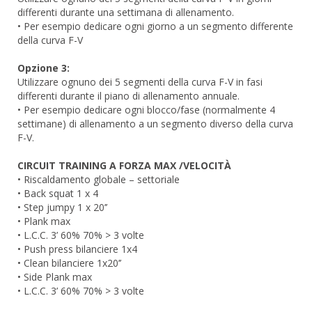
differenti durante una settimana di allenamento.
• Per esempio dedicare ogni giorno a un segmento differente
della curva F-V
Opzione 3:
Utilizzare ognuno dei 5 segmenti della curva F-V in fasi
differenti durante il piano di allenamento annuale.
• Per esempio dedicare ogni blocco/fase (normalmente 4
settimane) di allenamento a un segmento diverso della curva
F-V.
CIRCUIT TRAINING A FORZA MAX /VELOCITÀ
• Riscaldamento globale – settoriale
• Back squat 1 x 4
• Step jumpy 1 x 20’’
• Plank max
• L.C.C. 3’ 60% 70% > 3 volte
• Push press bilanciere 1x4
• Clean bilanciere 1x20’’
• Side Plank max
• L.C.C. 3’ 60% 70% > 3 volte