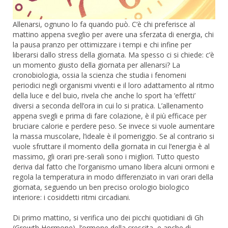
Allenarsi, ognuno lo fa quando può. C’è chi preferisce al
mattino appena sveglio per avere una sferzata di energia, chi
la pausa pranzo per ottimizzare i tempi e chi infine per
liberarsi dallo stress della giornata. Ma spesso ci si chiede: c’è
un momento giusto della giornata per allenarsi? La
cronobiologia, ossia la scienza che studia i fenomeni
periodici negli organismi viventi e il loro adattamento al ritmo
della luce e del buio, rivela che anche lo sport ha ‘effetti’
diversi a seconda dell’ora in cui lo si pratica. L’allenamento
appena svegli e prima di fare colazione, è il più efficace per
bruciare calorie e perdere peso. Se invece si vuole aumentare
la massa muscolare, l’ideale è il pomeriggio. Se al contrario si
vuole sfruttare il momento della giornata in cui l’energia è al
massimo, gli orari pre-serali sono i migliori. Tutto questo
deriva dal fatto che l’organismo umano libera alcuni ormoni e
regola la temperatura in modo differenziato in vari orari della
giornata, seguendo un ben preciso orologio biologico
interiore: i cosiddetti ritmi circadiani.
Di primo mattino, si verifica uno dei picchi quotidiani di Gh
(Growth Hormone), l’ormone della crescita, e anche di