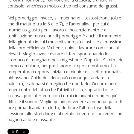
cortisolo, anch’esso molto attivo nel consumo dei grassi.
Nel pomeriggio, invece, si impennano il testosterone (oltre
che di mattino tra le 6 e le 7), e l’adrenalina, per cui è il
momento giusto per il lavoro di potenziamento e di
tonificazione muscolare. Il pomeriggio è anche il momento
della giornata in cui i muscoli sono più elastici e al massimo
della loro efficienza. Va bene, quindi, lavorare con i carichi
elevati. Meglio invece evitare di fare sport quando lo
stomaco è impegnato nella digestione. Dopo le 19 i ritmi del
corpo cambiano, per predisporre al riposto notturno. La
temperatura corporea inizia a diminuire e i livelli ormonali si
abbassano. Chi lo desidera può comunque andare in
palestra, e allenarsi è meglio che non farlo. Occorre però
tener conto del fatto che l’attività fisica, soprattutto se
intensa, può interferire con i ritmi circadiani e rendere più
difficile il sonno. Meglio quindi prevedere almeno un paio di
ore prima di andare a letto, dedicare l’ultima fase della
sessione allo stretching e al defaticamento e concedersi un
bagno caldo e rilassante.