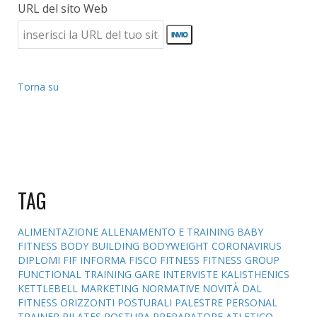
URL del sito Web
Torna su
TAG
ALIMENTAZIONE
ALLENAMENTO E TRAINING
BABY
FITNESS
BODY BUILDING
BODYWEIGHT
CORONAVIRUS
DIPLOMI
FIF INFORMA
FISCO
FITNESS
FITNESS GROUP
FUNCTIONAL TRAINING
GARE
INTERVISTE
KALISTHENICS
KETTLEBELL
MARKETING
NORMATIVE
NOVITÀ DAL
FITNESS
ORIZZONTI POSTURALI
PALESTRE
PERSONAL
TRAINER
PILATES
POSTURA
PREPARATORE ATLETICO