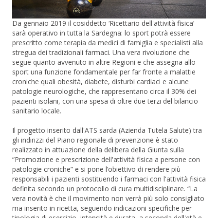
Da gennaio 2019 il cosiddetto ‘Ricettario dell'attività fisica’
sarà operativo in tutta la Sardegna: lo sport potrà essere
prescritto come terapia da medici di famiglia e specialisti alla
stregua dei tradizionali farmaci. Una vera rivoluzione che
segue quanto avvenuto in altre Regioni e che assegna allo
sport una funzione fondamentale per far fronte a malattie
croniche quali obesità, diabete, disturbi cardiaci e alcune
patologie neurologiche, che rappresentano circa il 30% dei
pazienti isolani, con una spesa di oltre due terzi del bilancio
sanitario locale.
Il progetto inserito dall'ATS sarda (Azienda Tutela Salute) tra
gli indirizzi del Piano regionale di prevenzione è stato
realizzato in attuazione della delibera della Giunta sulla
“Promozione e prescrizione dell'attività fisica a persone con
patologie croniche” e si pone l’obiettivo di rendere più
responsabili i pazienti sostituendo i farmaci con l'attività fisica
definita secondo un protocollo di cura multidisciplinare. “La
vera novità è che il movimento non verrà più solo consigliato
ma inserito in ricetta, seguendo indicazioni specifiche per
tipologia di esercizio, intensità e durata, a seconda dell'età e