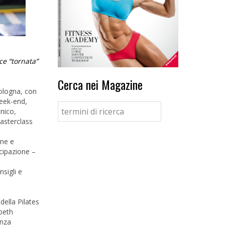
ce “tornata”
Cerca nei Magazine
Bologna, con
week-end,
cnico,
masterclass
one e
ecipazione –
nsigli e
ella Pilates
abeth
enza