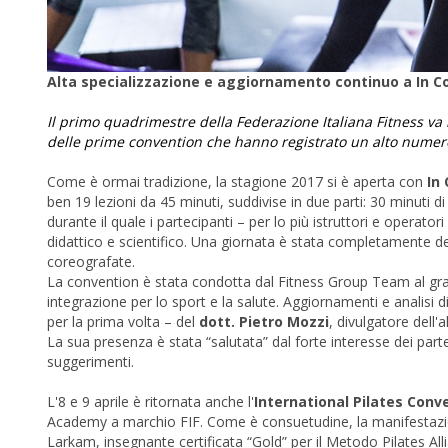
Alta specializzazione e aggiornamento continuo a In Co
Il primo quadrimestre della Federazione Italiana Fitness va in
delle prime convention che hanno registrato un alto numer
Come è ormai tradizione, la stagione 2017 si è aperta con
In
ben 19 lezioni da 45 minuti, suddivise in due parti: 30 minuti 
durante il quale i partecipanti – per lo più istruttori e operato
didattico e scientifico. Una giornata è stata completamente de
coreografate.
La convention è stata condotta dal Fitness Group Team al gran
integrazione per lo sport e la salute. Aggiornamenti e analisi d
per la prima volta – del
dott. Pietro Mozzi
, divulgatore dell
La sua presenza è stata “salutata” dal forte interesse dei parte
suggerimenti.
L'8 e 9 aprile è ritornata anche l'
International Pilates Conv
Academy a marchio FIF. Come è consuetudine, la manifestazione
Larkam, insegnante certificata “Gold” per il Metodo Pilates A