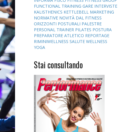
INFORMA
FISCO
FITNESS
FITNESS GROUP
FUNCTIONAL TRAINING
GARE
INTERVISTE
KALISTHENICS
KETTLEBELL
MARKETING
NORMATIVE
NOVITÀ DAL FITNESS
ORIZZONTI POSTURALI
PALESTRE
PERSONAL TRAINER
PILATES
POSTURA
PREPARATORE ATLETICO
REPORTAGE
RIMINIWELLNESS
SALUTE
WELLNESS
YOGA
Stai consultando