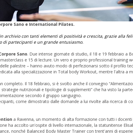
rpore Sano e International Pilates.
 archivio con tanti elementi di positività e crescita, grazie alla feli
o di partecipanti e un grande entusiasmo.
 Corpore Sano
. Due intense giornate di studio, il 18 e 19 febbraio a 
di masterclass e 15 di lecture. Un vero e proprio professional training 
ri delle palestre – hanno avuto modo di perfezionarsi sotto il profilo te
dicata alla specializzazione in Total body Workout, mentre l'altra a 
 completo. Il 18 febbraio, si è svolto anche il convegno “Alimentazi
i strategie nutrizionali e tipologie di supplementi” che ha visto la part
'alimentazione secondo il gruppo sanguigno.
cipanti, come dimostrato dalle domande a lui rivolte alla ricerca di co
ention
a Ravenna, un momento di alta formazione con tutti i docenti d
 ha accolto un'ospite di livello internazionale, la statunitense Elis
lliance, nonché Balanced Body Master Trainer con trent'anni di esperi