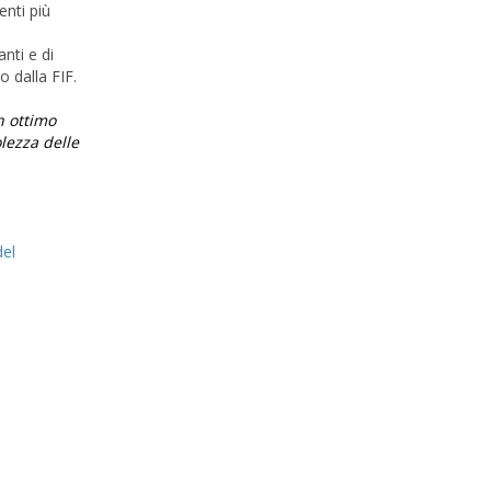
enti più
anti e di
o dalla FIF.
n ottimo
lezza delle
del