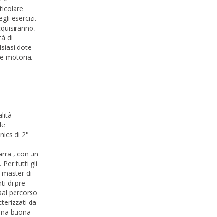
ticolare
gli esercizi.
cquisiranno,
tà di
lsiasi dote
ne motoria.
lità
le
nics di 2°
arra , con un
Per tutti gli
6 master di
ti di pre
 Dal percorso
terizzati da
 una buona