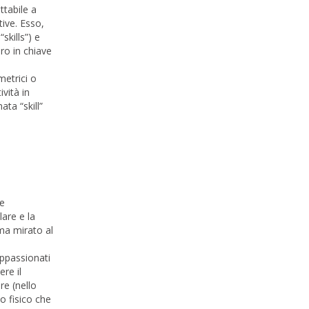
ttabile a
tive. Esso,
skills”) e
oro in chiave
metrici o
vità in
ta “skill”
he
are e la
mma mirato al
appassionati
ere il
re (nello
o fisico che