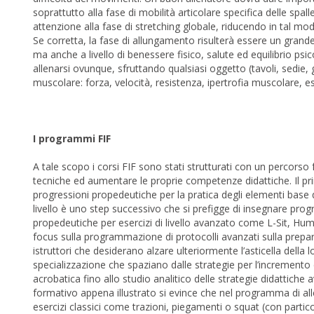
soprattutto alla fase di mobilità articolare specifica delle spall
attenzione alla fase di stretching globale, riducendo in tal modo
Se corretta, la fase di allungamento risulterà essere un grande
ma anche a livello di benessere fisico, salute ed equilibrio psi
allenarsi ovunque, sfruttando qualsiasi oggetto (tavoli, sedie, g
muscolare: forza, velocità, resistenza, ipertrofia muscolare, es
I programmi FIF
A tale scopo i corsi FIF sono stati strutturati con un percorso
tecniche ed aumentare le proprie competenze didattiche. Il pri
progressioni propedeutiche per la pratica degli elementi base qua
livello è uno step successivo che si prefigge di insegnare progr
propedeutiche per esercizi di livello avanzato come L-Sit, Huma
focus sulla programmazione di protocolli avanzati sulla prepar
istruttori che desiderano alzare ulteriormente l’asticella del
specializzazione che spaziano dalle strategie per l’incremento del
acrobatica fino allo studio analitico delle strategie didattiche
formativo appena illustrato si evince che nel programma di alle
esercizi classici come trazioni, piegamenti o squat (con partic