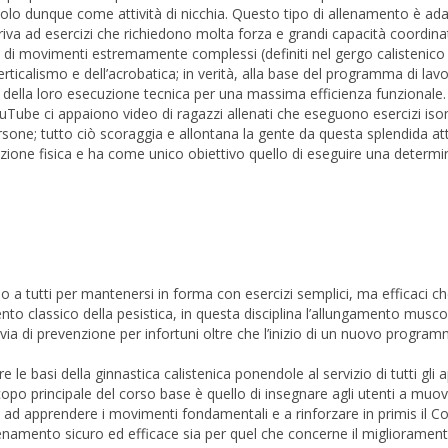
ndolo dunque come attività di nicchia. Questo tipo di allenamento è ada
riva ad esercizi che richiedono molta forza e grandi capacità coordina
di movimenti estremamente complessi (definiti nel gergo calistenico “
erticalismo e dell’acrobatica; in verità, alla base del programma di lav
o della loro esecuzione tecnica per una massima efficienza funzionale.
YouTube ci appaiono video di ragazzi allenati che eseguono esercizi iso
sone; tutto ciò scoraggia e allontana la gente da questa splendida atti
ione fisica e ha come unico obiettivo quello di eseguire una determina
o a tutti per mantenersi in forma con esercizi semplici, ma efficaci c
to classico della pesistica, in questa disciplina l’allungamento muscol
 via di prevenzione per infortuni oltre che l’inizio di un nuovo progra
 le basi della ginnastica calistenica ponendole al servizio di tutti gli 
scopo principale del corso base è quello di insegnare agli utenti a muov
, ad apprendere i movimenti fondamentali e a rinforzare in primis il Co
namento sicuro ed efficace sia per quel che concerne il migliorament