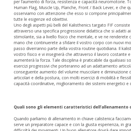
per l’aumento di forza, resistenza e capacità neuromotorie. To
Human Flag, Muscle Up, Planche, Front / Back Lever, e che quind
osserviamo con attenzione che esso si compone principalmente
tutte le esigenze ed obiettivi.
Uno degli aspetti più belli del Kalisthenics targato FIF consis
attraverso una specifica progressione didattica che si adatti ai
stimolante, sia a livello fisico che mentale, e ve ne renderete
mano che continuerete a sfidare il vostro corpo con nuovi m
passo diverranno parte della vostra routine quotidiana. Il kalis
vostro fisico e vi insegnerà che attraverso il lavoro costante e 
aumenterà la forza. Tale disciplina è praticabile da qualsiasi 
esercizi progressivi che porteranno ad un adattamento articola
conseguente aumento del volume muscolare e diminuizione de
articolari e della postura, con molti esercizi di mobilità e fles
capacità coordinative, miglioramento dei sistemi energetici e
Quali sono gli elementi caratteristici dell’allenamento 
Quando parliamo di allenamento in chiave calistenica facciam
serve un preparatore capace e con la giusta esperienza, in gr
difficoltà dei movimenti. Un buon allenatore dovrà dare import