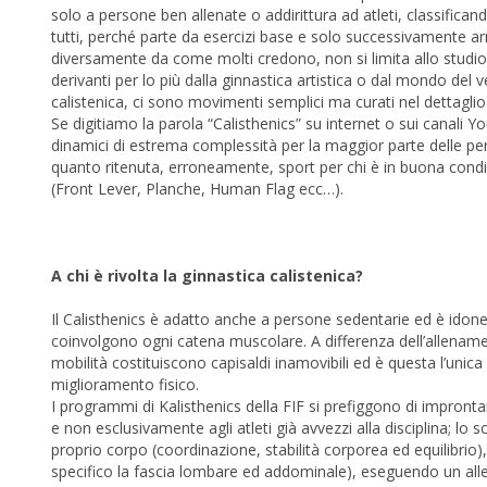
solo a persone ben allenate o addirittura ad atleti, classifica
tutti, perché parte da esercizi base e solo successivamente ar
diversamente da come molti credono, non si limita allo studio 
derivanti per lo più dalla ginnastica artistica o dal mondo del v
calistenica, ci sono movimenti semplici ma curati nel dettagli
Se digitiamo la parola “Calisthenics” su internet o sui canali 
dinamici di estrema complessità per la maggior parte delle per
quanto ritenuta, erroneamente, sport per chi è in buona condiz
(Front Lever, Planche, Human Flag ecc…).
A chi è rivolta la ginnastica calistenica?
Il Calisthenics è adatto anche a persone sedentarie ed è idone
coinvolgono ogni catena muscolare. A differenza dell’allenamen
mobilità costituiscono capisaldi inamovibili ed è questa l’unica
miglioramento fisico.
I programmi di Kalisthenics della FIF si prefiggono di improntare
e non esclusivamente agli atleti già avvezzi alla disciplina; lo 
proprio corpo (coordinazione, stabilità corporea ed equilibrio)
specifico la fascia lombare ed addominale), eseguendo un alle