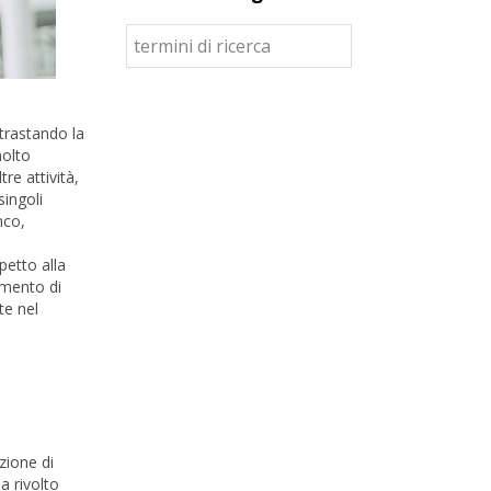
ntrastando la
molto
tre attività,
singoli
nco,
petto alla
gimento di
te nel
zione di
a rivolto