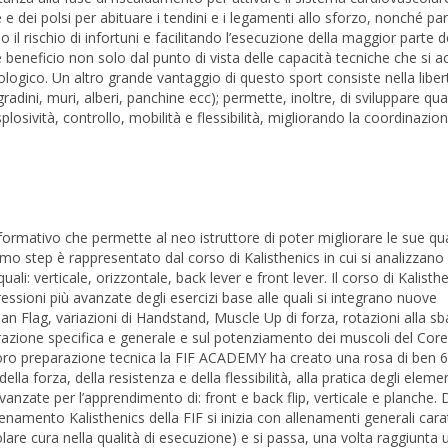
e e dei polsi per abituare i tendini e i legamenti allo sforzo, nonché par
 il rischio di infortuni e facilitando l’esecuzione della maggior parte de
 beneficio non solo dal punto di vista delle capacità tecniche che si a
cologico. Un altro grande vantaggio di questo sport consiste nella liber
radini, muri, alberi, panchine ecc); permette, inoltre, di sviluppare qua
plosività, controllo, mobilità e flessibilità, migliorando la coordinazio
 formativo che permette al neo istruttore di poter migliorare le sue qua
mo step è rappresentato dal corso di Kalisthenics in cui si analizzano 
li: verticale, orizzontale, back lever e front lever. Il corso di Kalisthe
essioni più avanzate degli esercizi base alle quali si integrano nuove
n Flag, variazioni di Handstand, Muscle Up di forza, rotazioni alla sb
azione specifica e generale e sul potenziamento dei muscoli del Core. 
la loro preparazione tecnica la FIF ACADEMY ha creato una rosa di ben 
la forza, della resistenza e della flessibilità, alla pratica degli elemen
 avanzate per l’apprendimento di: front e back flip, verticale e planche.
namento Kalisthenics della FIF si inizia con allenamenti generali carat
olare cura nella qualità di esecuzione) e si passa, una volta raggiunta