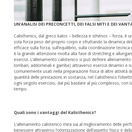
UN’ANALISI DEI PRECONCETTI, DEI FALSI MITI E DEI VAN
Calisthenics, dal greco kalos – bellezza e sthénos – forza, è un 
sola forza peso del proprio corpo e sfruttando la dinamica de
efficace sulla forza, sull’equilibrio, sulla coordinazione tecnica e
è la grande attenzione rivolta alla fase di stretching e allungam
esercizi. L’allenamento calistenico si può definire allenamento 
lombari, addominali e gambe) attraverso esercizi dinamici e i
comunemente usati nella preparazione fisica di altre attività del
quantità delle prestazioni; in sostanza, nel Calisthenics l’obiet
ogni singolo esercizio, dal più basilare al più complesso, con 
tempo.
Quali sono i vantaggi del Kalisthenics?
L’allenamento calistenico mira sia al miglioramento delle perf
benessere attraverso l’ottimizzazione dell’aspetto fisico e del