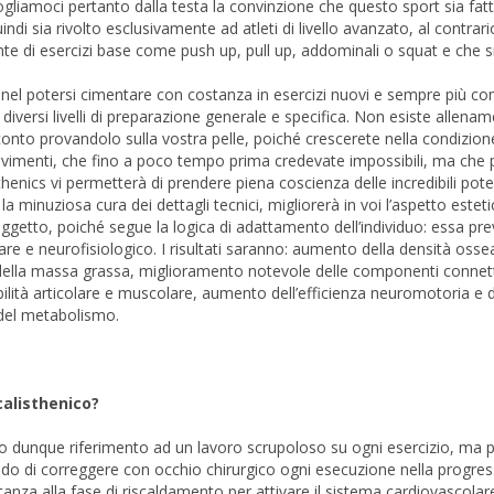
gliamoci pertanto dalla testa la convinzione che questo sport sia fatt
i sia rivolto esclusivamente ad atleti di livello avanzato, al contrari
 di esercizi base come push up, pull up, addominali o squat e che s
te nel potersi cimentare con costanza in esercizi nuovi e sempre più co
 diversi livelli di preparazione generale e specifica. Non esiste allena
 conto provandolo sulla vostra pelle, poiché crescerete nella condizion
ovimenti, che fino a poco tempo prima credevate impossibili, ma che
thenics vi permetterà di prendere piena coscienza delle incredibili poten
la minuziosa cura dei dettagli tecnici, migliorerà in voi l’aspetto estet
soggetto, poiché segue la logica di adattamento dell’individuo: essa pre
re e neurofisiologico. I risultati saranno: aumento della densità osse
lla massa grassa, miglioramento notevole delle componenti connet
sibilità articolare e muscolare, aumento dell’efficienza neuromotoria e d
 del metabolismo.
calisthenico?
o dunque riferimento ad un lavoro scrupoloso su ogni esercizio, ma p
ado di correggere con occhio chirurgico ogni esecuzione nella progres
anza alla fase di riscaldamento per attivare il sistema cardiovascolar